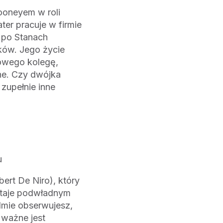
looneyem w roli
er pracuje w firmie
e po Stanach
ków. Jego życie
nowego kolegę,
ine. Czy dwójka
zupełnie inne
u
ert De Niro), który
ostaje podwładnym
lmie obserwujesz,
 ważne jest