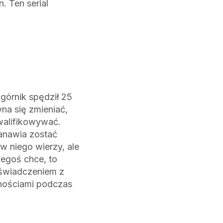
. Ten serial
górnik spędził 25
yna się zmieniać,
kwalifikowywać.
anawia zostać
w niego wierzy, ale
egoś chce, to
oświadczeniem z
tnościami podczas