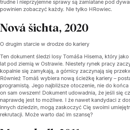
trudne i nieprzyjemne sprawy są zamiatane pod dywan
powinien zobaczyć każdy. Nie tylko HRowiec.
Nová šichta, 2020
O drugim starcie w drodze do kariery
Ten dokument śledzi losy Tomáša Hisema, który jako 
lat pod ziemią w Ostrawie. Niestety rynek pracy zacz
kopalnie się zamykają, a górnicy zaczynają się prze
Również Tomáš wybiera nową ścieżkę kariery – post
programistą. Jego najbliższe otoczenie, nie do końca 
on sam owszem! Dokument udowadnia, że jeśli się cz
naprawdę jest to możliwe. I że nawet kandydaci z d
innych dziedzin, mogą zaskoczyć Cię swoimi umieję
rekrutacji. Może warto dać im szansę?