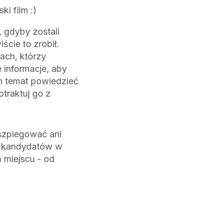
i film :)
, gdyby zostali
ście to zrobił.
ach, którzy
 informacje, aby
n temat powiedzieć
otraktuj go z
szpiegować ani
h kandydatów w
 miejscu - od