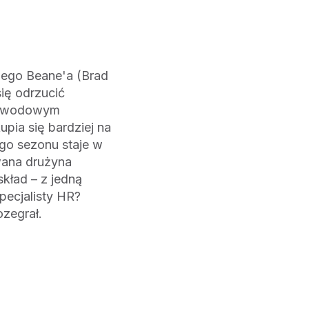
y'ego Beane'a (Brad
się odrzucić
 zawodowym
upia się bardziej na
ego sezonu staje w
wana drużyna
kład – z jedną
pecjalisty HR?
zegrał.