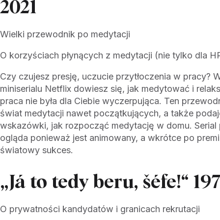
2021
Wielki przewodnik po medytacji
O korzyściach płynących z medytacji (nie tylko dla H
Czy czujesz presję, uczucie przytłoczenia w pracy
miniserialu Netflix dowiesz się, jak medytować i rela
praca nie była dla Ciebie wyczerpująca. Ten przew
świat medytacji nawet początkujących, a także podaje
wskazówki, jak rozpocząć medytację w domu. Serial 
ogląda ponieważ jest animowany, a wkrótce po premi
światowy sukces.
„Já to tedy beru, šéfe!“ 19
O prywatności kandydatów i granicach rekrutacji