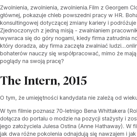
Zwolnienia, zwolnienia, zwolnienia.Film z Georgem C
głównej, pokazuje chleb powszedni pracy w HR. Bohat
konsultingowej dotyczącej zmiany kariery i podróżuj
Zjednoczonych z jedną misją - zwalnianiem pracowni
wywraca się do góry nogami, kiedy firma zatrudnia 
który doradza, aby firma zaczęła zwalniać ludzi…onl
bohaterów nauczy się współpracować, mimo że mają 
poglądy na swoją pracę?
The Intern, 2015
O tym, że umiejętności kandydata nie zależą od wiek
W tym filmie poznasz 70-letnigo Bena Whittakera (Rob
dołącza do portalu o modzie na pozycji stażysty i z
jego założyciela Julesa Ostina (Anne Hathaway). W fi
jak dwa różne pokolenia odnajdują się nawzajem i jak