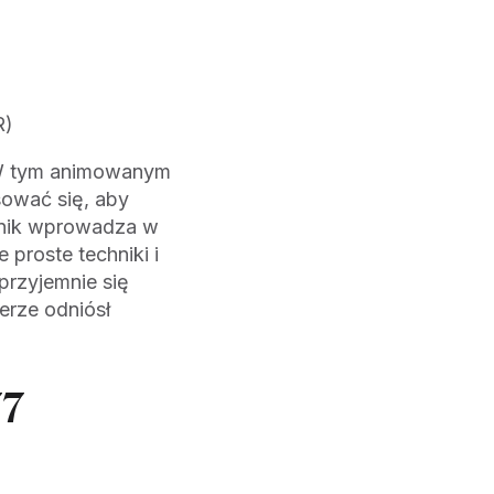
R)
? W tym animowanym
ksować się, aby
odnik wprowadza w
 proste techniki i
przyjemnie się
erze odniósł
77