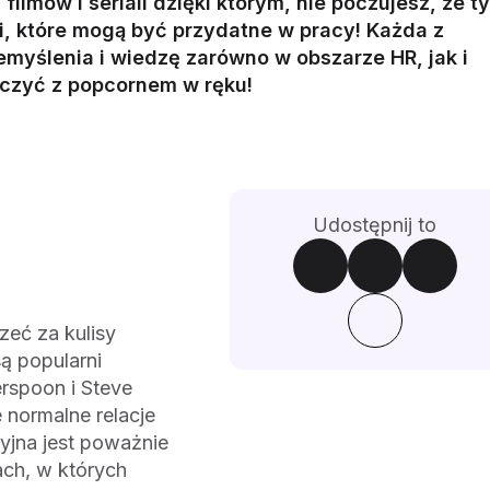
ilmów i seriali dzięki którym, nie poczujesz, że ty
ji, które mogą być przydatne w pracy! Każda z
yślenia i wiedzę zarówno w obszarze HR, jak i
 uczyć z popcornem w ręku!
Udostępnij to
eć za kulisy
ą popularni
erspoon i Steve
 normalne relacje
yjna jest poważnie
ach, w których