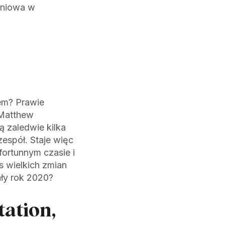
eniowa w
em? Prawie
(Matthew
 zaledwie kilka
 zespół. Staje więc
fortunnym czasie i
 wielkich zmian
ały rok 2020?
ation,