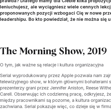
prawda? Dlatego mamy dla Ciebie kilka propozycji f
leniuchujesz, ale wyciągniesz wiele cennych lekc
proponowanych pozycji wzbogaci Cię w nowe przem
leadershipu. Bo kto powiedział, że nie można się
The Morning Show, 2019
O tym, jak ważne są relacje i kultura organizacyjna
Serial wyprodukowany przez Apple pozwala nam zajrz
telewizyjnego show, w którym głównymi bohaterami s
prezenterzy grani przez Jennifer Aniston, Reese With
Carell. Obserwując ich codzienną pracę, odkryjesz, że
między pracownikami są pozorne, a kultura organizac
zachwiana. Serial pokazuje więc, co dzieje się w firm