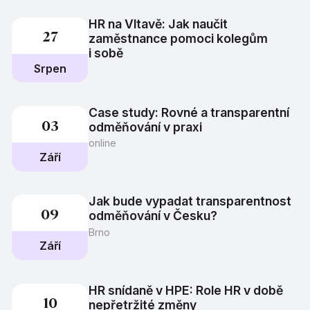
HR na Vltavě: Jak naučit
27
zaměstnance pomoci kolegům
i sobě
srpen
Case study: Rovné a transparentní
03
odměňování v praxi
online
září
Jak bude vypadat transparentnost
09
odměňování v Česku?
Brno
září
HR snídaně v HPE: Role HR v době
10
nepřetržité změny