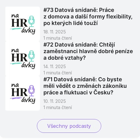
#73 Datová snídaně: Práce
z domova a další formy flexibility,
po kterých lidé touží
18. 11. 2025
1
minuta čtení
#72 Datová snídaně: Chtějí
zaměstnanci hlavně dobré peníze
a dobré vztahy?
14. 11. 2025
1
minuta čtení
#71 Datová snídaně: Co byste
měli vědět o změnách zákoníku
práce a fluktuaci v Česku?
10. 11. 2025
1
minuta čtení
Všechny podcasty