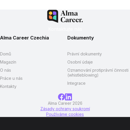
Kontaktujte nás
Alma Career Czechia
Dokumenty
Domů
Právní dokumenty
Magazín
Osobní údaje
O nás
Oznamování protiprávní činnosti
(whistleblowing)
Práce u nás
Integrace
Kontakty
Alma Career 2026
Zásady ochrany soukromí
Používáme cookies