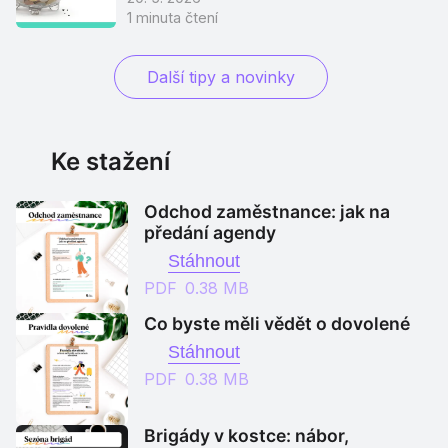
1
minuta čtení
Další tipy a novinky
Ke stažení
Odchod zaměstnance: jak na
předání agendy
Stáhnout
PDF
0.38 MB
Co byste měli vědět o dovolené
Stáhnout
PDF
0.38 MB
Brigády v kostce: nábor,