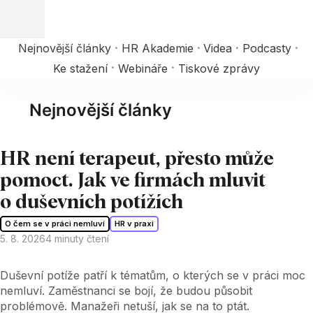
Nejnovější články
HR Akademie
Videa
Podcasty
Ke stažení
Webináře
Tiskové zprávy
Nejnovější články
HR není terapeut, přesto může
pomoct. Jak ve firmách mluvit
o duševních potížích
O čem se v práci nemluví
HR v praxi
5. 8. 2026
4
minuty čtení
Duševní potíže patří k tématům, o kterých se v práci moc
nemluví. Zaměstnanci se bojí, že budou působit
problémově. Manažeři netuší, jak se na to ptát.