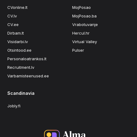
CVonline.lt
MojPosao
CV.lv
MojPosao.ba
CV.ee
Vrabotuvanje
Dirbam.lt
Hercul.hr
Visidarbi.lv
Virtual Valley
Otsintood.ee
Pulser
Personaloatrankos.lt
Recruitment.lv
Varbamisteenused.ee
Scandinavia
Jobly.fi