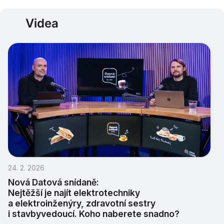
Videa
24. 2. 2026
Nová Datová snídaně
:
Nejtěžší je najít elektrotechniky
a elektroinženýry, zdravotní sestry
i stavbyvedoucí. Koho naberete snadno?