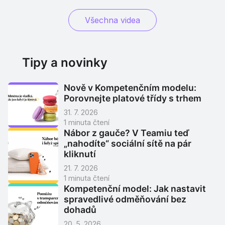
Všechna videa
Tipy a novinky
Nově v Kompetenčním modelu:
Porovnejte platové třídy s trhem
31. 7. 2026
1
minuta čtení
Nábor z gauče? V Teamiu teď
„nahodíte“ sociální sítě na pár
kliknutí
21. 7. 2026
1
minuta čtení
Kompetenční model: Jak nastavit
spravedlivé odměňování bez
dohadů
20. 5. 2026