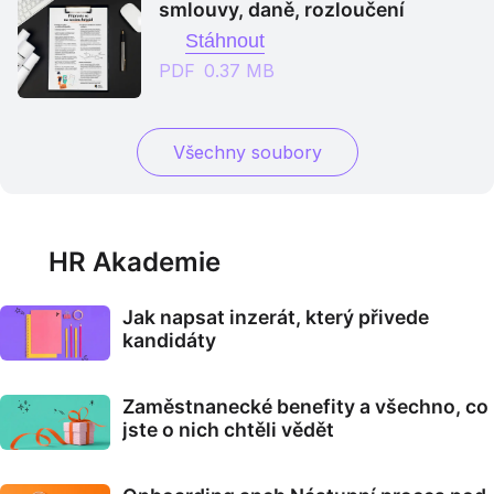
smlouvy, daně, rozloučení
Stáhnout
PDF
0.37 MB
Všechny soubory
HR Akademie
Jak napsat inzerát, který přivede
kandidáty
Zaměstnanecké benefity a všechno, co
jste o nich chtěli vědět