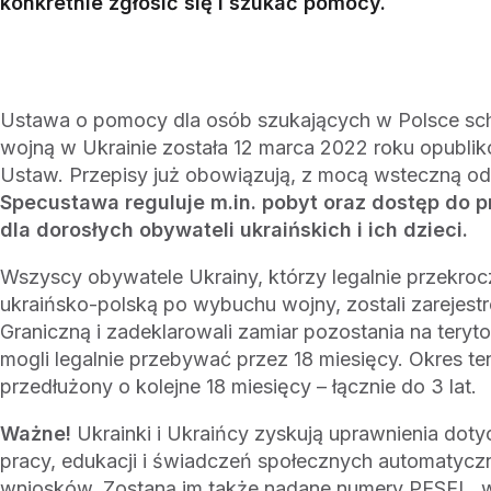
konkretnie zgłosić się i szukać pomocy.
Ustawa o pomocy dla osób szukających w Polsce sch
wojną w Ukrainie została 12 marca 2022 roku opubli
Ustaw. Przepisy już obowiązują, z mocą wsteczną od 
Specustawa reguluje m.in. pobyt oraz dostęp do p
dla dorosłych obywateli ukraińskich i ich dzieci.
Wszyscy obywatele Ukrainy, którzy legalnie przekrocz
ukraińsko-polską po wybuchu wojny, zostali zarejest
Graniczną i zadeklarowali zamiar pozostania na teryto
mogli legalnie przebywać przez 18 miesięcy. Okres t
przedłużony o kolejne 18 miesięcy – łącznie do 3 lat.
Ważne!
Ukrainki i Ukraińcy zyskują uprawnienia dot
pracy, edukacji i świadczeń społecznych automatyczn
wniosków. Zostaną im także nadane numery PESEL, w