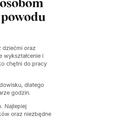
ę osobom
 z powodu
z dziećmi oraz
 wykształcenie i
o chętni do pracy
odowisku, dlatego
rze godzin.
. Najlepiej
zków oraz niezbędne