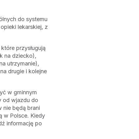
ólnych do systemu
pieki lekarskiej, z
które przysługują
k na dziecko),
na utrzymanie),
a drugie i kolejne
żyć w gminnym
y od wjazdu do
w nie będą brani
ą w Polsce. Kiedy
dź informację po