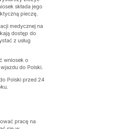
iosek składa jego
ktyczną pieczę.
acji medycznej na
skają dostęp do
ystać z usług
yć wniosek o
 wjazdu do Polski.
do Polski przed 24
oku.
mować pracę na
ać się w