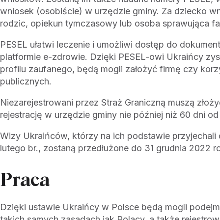
wniosek (osobiście) w urzędzie gminy. Za dziecko wn
rodzic, opiekun tymczasowy lub osoba sprawująca fa
PESEL ułatwi leczenie i umożliwi dostęp do dokument
platformie e-zdrowie. Dzięki PESEL-owi Ukraińcy zy
profilu zaufanego, będą mogli założyć firmę czy korz
publicznych.
Niezarejestrowani przez Straż Graniczną muszą złoż
rejestrację w urzędzie gminy nie później niż 60 dni od
Wizy Ukraińców, którzy na ich podstawie przyjechali 
lutego br., zostaną przedłużone do 31 grudnia 2022 r
Praca
Dzięki ustawie Ukraińcy w Polsce będą mogli podej
takich samych zasadach jak Polacy, a także rejestrow