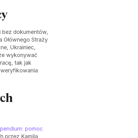
cy
ki bez dokumentów,
a Głównego Straży
ne, Ukrainiec,
akże wykonywać
acę, tak jak
zweryfikowania
ych
pendium: pomoc
h przez Kamila