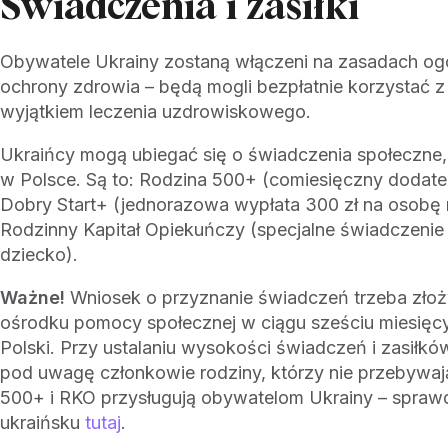
Świadczenia i zasiłki
Obywatele Ukrainy zostaną włączeni na zasadach og
ochrony zdrowia – będą mogli bezpłatnie korzystać z o
wyjątkiem leczenia uzdrowiskowego.
Ukraińcy mogą ubiegać się o świadczenia społeczne, 
w Polsce. Są to: Rodzina 500+ (comiesięczny dodate
Dobry Start+ (jednorazowa wypłata 300 zł na osobę 
Rodzinny Kapitał Opiekuńczy (specjalne świadczenie n
dziecko).
Ważne!
Wniosek o przyznanie świadczeń trzeba zło
ośrodku pomocy społecznej w ciągu sześciu miesięc
Polski. Przy ustalaniu wysokości świadczeń i zasiłkó
pod uwagę członkowie rodziny, którzy nie przebywaj
500+ i RKO przysługują obywatelom Ukrainy – spraw
ukraińsku
tutaj
.