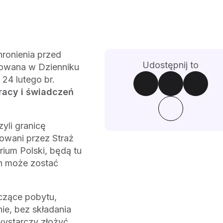
ronienia przed
Udostępnij to
kowana w Dzienniku
24 lutego br.
racy i świadczeń
yli granicę
rowani przez Straż
rium Polski, będą tu
en może zostać
yczące pobytu,
ie, bez składania
ystarczy złożyć