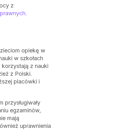
ocy z
sprawnych.
dzieciom opiekę w
nauki w szkołach
 korzystają z nauki
ież z Polski.
ższej placówki i
m przysługiwały
naniu egzaminów,
nie mają
ównież uprawnienia