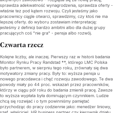
sprawdza adekwatność wynagrodzenia, sprawdza oferty -
właśnie tez pod kątem rozwoju. Czyli jesteśmy jako
pracownicy ciągle otwarci, sprawdzimy, czy ktoś nie ma
lepszej oferty. do wyboru zostawiam interpretację:
jesteśmy z definicji bardzo ambitni albo dla dużej grupy
pracujących coś "nie gra" - pensja albo rozwój.
Czwarta rzecz
Kolejne liczby, ale inaczej. Pierwszy raz w historii badania
Monitor Rynku Pracy Randstad **, którego LMC Polska
było partnerem, w sierpniu tego roku, zrównały się dwa
motywatory zmiany pracy. Były to: wyższa pensja u
nowego pracodawca i chęć rozwoju zawodowego. Te dwa
powody miały po 44 proc. wskazań przez pracowników,
którzy w ciągu pół roku do badania zmienili pracę. Zawsze
to wyższa wypłata była dominującym czynnikiem. Ludzie
chcą się rozwijać i o tym powinniśmy pamiętać
przychodząc do pracy codziennie jako: menedżer liniowy,
szef, właściciel, HR business partner czy kierownik działu