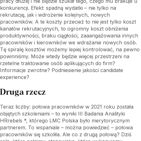
pracy dłużej i nie będzie szukał tego, czego mu brakuje u
konkurencji. Efekt: spadną wydatki – nie tylko na
rekrutację, jak i wdrożenie kolejnych, nowych
pracowników. A te koszty przecież to nie jest tylko koszt
kanałów rekrutacyjnych, to ogromny koszt obniżenia
produktywności, braku ciągłości, zaaangażowania innych
pracowników i kierowników we wdrażanie nowych osób.
Tę spiralę kosztów możemy lepiej kontrolować, na pewno
powinniśmy. Może wtedy będzie więcej przestrzeni na
rzetelne traktowanie osób aplikujących do firm?
Informacje zwrotne? Podniesienie jakości candidate
experience?
Druga rzecz
Teraz liczby: połowa pracowników w 2021 roku została
objętych szkoleniami – to wyniki III Badania Analityki
HRrebels *, którego LMC Polska było merytorycznym
partnerem. To wspaniale – można powiedzieć – połowa
pracowników się szkoliła. Ale co z drugą połową? Dziś