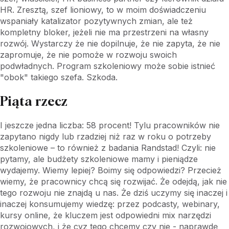
HR. Zresztą, szef lioniowy, to w moim doświadczeniu
wspaniały katalizator pozytywnych zmian, ale też
kompletny bloker, jeżeli nie ma przestrzeni na własny
rozwój. Wystarczy że nie dopilnuje, że nie zapyta, że nie
zapromuje, że nie pomoże w rozwoju swoich
podwładnych. Program szkoleniowy może sobie istnieć
"obok" takiego szefa. Szkoda.
Piąta rzecz
I jeszcze jedna liczba: 58 procent! Tylu pracowników nie
zapytano nigdy lub rzadziej niż raz w roku o potrzeby
szkoleniowe – to również z badania Randstad! Czyli: nie
pytamy, ale budżety szkoleniowe mamy i pieniądze
wydajemy. Wiemy lepiej? Boimy się odpowiedzi? Przecież
wiemy, że pracownicy chcą się rozwijać. Że odejdą, jak nie
tego rozwoju nie znajdą u nas. Że dziś uczymy się inaczej i
inaczej konsumujemy wiedzę: przez podcasty, webinary,
kursy online, że kluczem jest odpowiedni mix narzędzi
rozwojowych, i że cyz tego chcemy czy nie - naprawdę