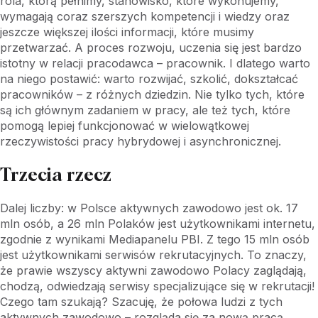
rola, którą pełnimy, stanowisko, które wykonujemy,
wymagają coraz szerszych kompetencji i wiedzy oraz
jeszcze większej ilości informacji, które musimy
przetwarzać. A proces rozwoju, uczenia się jest bardzo
istotny w relacji pracodawca – pracownik. I dlatego warto
na niego postawić: warto rozwijać, szkolić, dokształcać
pracowników – z różnych dziedzin. Nie tylko tych, które
są ich głównym zadaniem w pracy, ale też tych, które
pomogą lepiej funkcjonować w wielowątkowej
rzeczywistości pracy hybrydowej i asynchronicznej.
Trzecia rzecz
Dalej liczby: w Polsce aktywnych zawodowo jest ok. 17
mln osób, a 26 mln Polaków jest użytkownikami internetu,
zgodnie z wynikami Mediapanelu PBI. Z tego 15 mln osób
jest użytkownikami serwisów rekrutacyjnych. To znaczy,
że prawie wszyscy aktywni zawodowo Polacy zaglądają,
chodzą, odwiedzają serwisy specjalizujące się w rekrutacji!
Czego tam szukają? Szacuję, że połowa ludzi z tych
aktywnych zawodowo – rozgląda się za nową pracą,