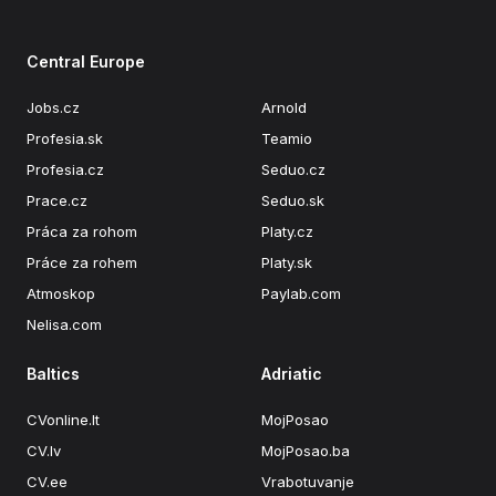
Central Europe
Jobs.cz
Arnold
Profesia.sk
Teamio
Profesia.cz
Seduo.cz
Prace.cz
Seduo.sk
Práca za rohom
Platy.cz
Práce za rohem
Platy.sk
Atmoskop
Paylab.com
Nelisa.com
Baltics
Adriatic
CVonline.lt
MojPosao
CV.lv
MojPosao.ba
CV.ee
Vrabotuvanje