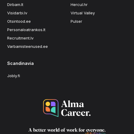
Dirbam.lt
Hercul.hr
Visidarbi.lv
Virtual Valley
Otsintood.ee
Pulser
Personaloatrankos.lt
Recruitment.lv
Varbamisteenused.ee
Scandinavia
Jobly.fi
A better world of work for
everyone
.