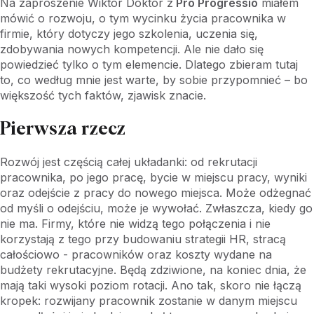
Na zaproszenie Wiktor Doktór z
Pro Progressio
miałem
mówić o rozwoju, o tym wycinku życia pracownika w
firmie, który dotyczy jego szkolenia, uczenia się,
zdobywania nowych kompetencji. Ale nie dało się
powiedzieć tylko o tym elemencie. Dlatego zbieram tutaj
to, co według mnie jest warte, by sobie przypomnieć – bo
większość tych faktów, zjawisk znacie.
Pierwsza rzecz
Rozwój jest częścią całej układanki: od rekrutacji
pracownika, po jego pracę, bycie w miejscu pracy, wyniki
oraz odejście z pracy do nowego miejsca. Może odżegnać
od myśli o odejściu, może je wywołać. Zwłaszcza, kiedy go
nie ma. Firmy, które nie widzą tego połączenia i nie
korzystają z tego przy budowaniu strategii HR, stracą
całościowo - pracowników oraz koszty wydane na
budżety rekrutacyjne. Będą zdziwione, na koniec dnia, że
mają taki wysoki poziom rotacji. Ano tak, skoro nie łączą
kropek: rozwijany pracownik zostanie w danym miejscu