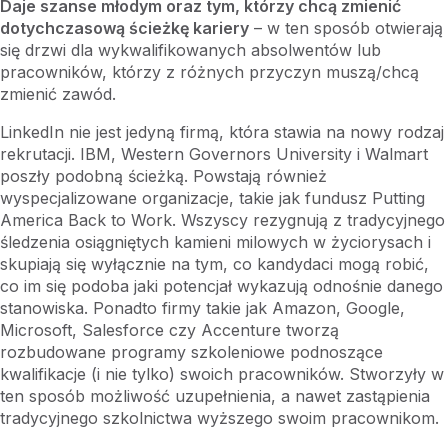
Daje szanse młodym oraz tym, którzy chcą zmienić
dotychczasową ścieżkę kariery
– w ten sposób otwierają
się drzwi dla wykwalifikowanych absolwentów lub
pracowników, którzy z różnych przyczyn muszą/chcą
zmienić zawód.
LinkedIn nie jest jedyną firmą, która stawia na nowy rodzaj
rekrutacji. IBM, Western Governors University i Walmart
poszły podobną ścieżką. Powstają również
wyspecjalizowane organizacje, takie jak fundusz Putting
America Back to Work. Wszyscy rezygnują z tradycyjnego
śledzenia osiągniętych kamieni milowych w życiorysach i
skupiają się wyłącznie na tym, co kandydaci mogą robić,
co im się podoba jaki potencjał wykazują odnośnie danego
stanowiska. Ponadto firmy takie jak Amazon, Google,
Microsoft, Salesforce czy Accenture tworzą
rozbudowane programy szkoleniowe podnoszące
kwalifikacje (i nie tylko) swoich pracowników. Stworzyły w
ten sposób możliwość uzupełnienia, a nawet zastąpienia
tradycyjnego szkolnictwa wyższego swoim pracownikom.