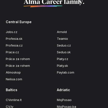
Alma Career
family.
Central Europe
Jobs.cz
Arnold
Profesia.sk
Teamio
Profesia.cz
Seduo.cz
Prace.cz
Seduo.sk
Práca za rohom
Platy.cz
Práce za rohem
Platy.sk
Atmoskop
Paylab.com
Nelisa.com
Baltics
Adriatic
CVonline.lt
MojPosao
CV.lv
MojPosao.ba