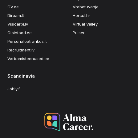
CV.ee
Vrabotuvanje
Dirbam.lt
Hercul.hr
Visidarbi.lv
Virtual Valley
Otsintood.ee
Pulser
Personaloatrankos.lt
Recruitment.lv
Varbamisteenused.ee
Scandinavia
Jobly.fi