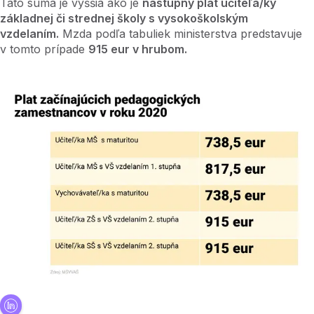
Táto suma je vyššia ako je
nástupný plat učiteľa/ky
základnej či strednej školy s vysokoškolským
vzdelaním.
Mzda podľa tabuliek ministerstva predstavuje
v tomto prípade
915 eur v hrubom.