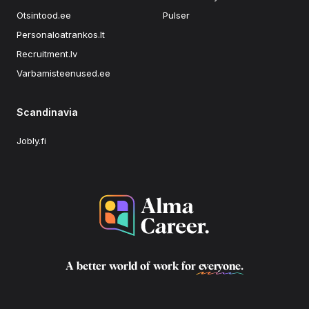
Otsintood.ee
Pulser
Personaloatrankos.lt
Recruitment.lv
Varbamisteenused.ee
Scandinavia
Jobly.fi
A better world of work for
everyone
.