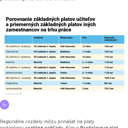
Regionálne rozdiely môžu prinášať na platy
pedagógov
rozličné pohľady.
Kým
v
Bratislave je plat