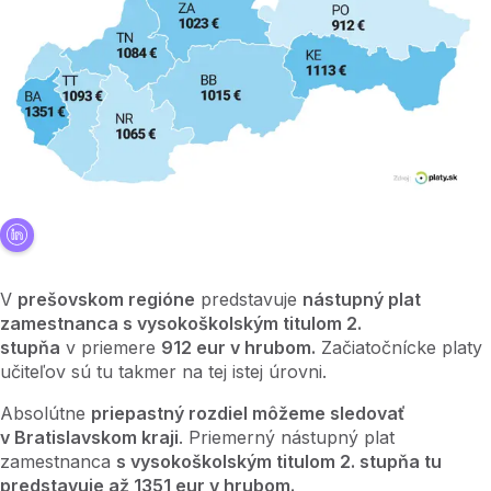
V
prešovskom regióne
predstavuje
nástupný plat
zamestnanca s vysokoškolským titulom 2.
stupňa
v priemere
912 eur v hrubom.
Začiatočnícke platy
učiteľov sú tu takmer na tej istej úrovni.
Absolútne
priepastný rozdiel môžeme sledovať
v Bratislavskom kraji
. Priemerný nástupný plat
zamestnanca
s vysokoškolským titulom 2. stupňa tu
predstavuje až 1351 eur v hrubom.