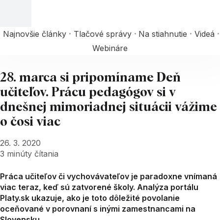
Najnovšie články
Tlačové správy
Na stiahnutie
Videá
Webináre
28. marca si pripomíname Deň
učiteľov. Prácu pedagógov si v
dnešnej mimoriadnej situácii vážime
o čosi viac
26. 3. 2020
3
minúty čítania
Práca učiteľov či vychovávateľov je paradoxne vnímaná
viac teraz, keď sú zatvorené školy. Analýza portálu
Platy.sk ukazuje, ako je toto dôležité povolanie
oceňované v porovnaní s inými zamestnancami na
Slovensku.