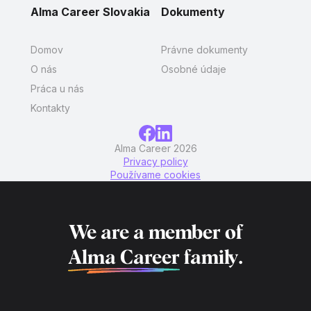
Alma Career Slovakia
Dokumenty
Domov
Právne dokumenty
O nás
Osobné údaje
Práca u nás
Kontakty
Alma Career 2026
Privacy policy
Používame cookies
We are a member of
Alma Career
family.