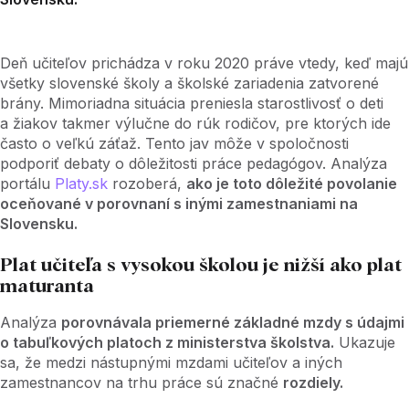
Deň učiteľov prichádza v roku 2020 práve vtedy, keď majú
všetky slovenské školy a školské zariadenia zatvorené
brány. Mimoriadna situácia preniesla starostlivosť o deti
a žiakov takmer výlučne do rúk rodičov, pre ktorých ide
často o veľkú záťaž. Tento jav môže v spoločnosti
podporiť debaty o dôležitosti práce pedagógov. Analýza
portálu
Platy.sk
rozoberá,
ako je toto dôležité povolanie
oceňované v porovnaní s inými zamestnaniami na
Slovensku.
Plat učiteľa s vysokou školou je nižší ako plat
maturanta
Analýza
porovnávala priemerné základné mzdy s údajmi
o tabuľkových platoch z ministerstva školstva.
Ukazuje
sa, že medzi nástupnými mzdami učiteľov a iných
zamestnancov na trhu práce sú značné
rozdiely.