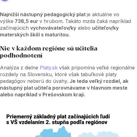
Najnižší nástupný pedagogický plat
je aktuálne vo
výške
738,5 eur
v hrubom
.
Takáto mzda čaká napríklad
začínajúcich
vychovávateľov/ky
alebo
učiteľov/ky
materských škôl s maturitou
.
Nie v každom regióne sú učitelia
podhodnotení
Analýza z dielne
Platy.sk
však pripomína veľké regionálne
rozdiely na Slovensku, ktoré však tabuľkové platy
pedagógov neberú do úvahy
. Je teda veľký rozdiel, ak
nástupný plat učiteľa porovnávame v hlavnom meste
alebo napríklad v Prešovskom kraji.