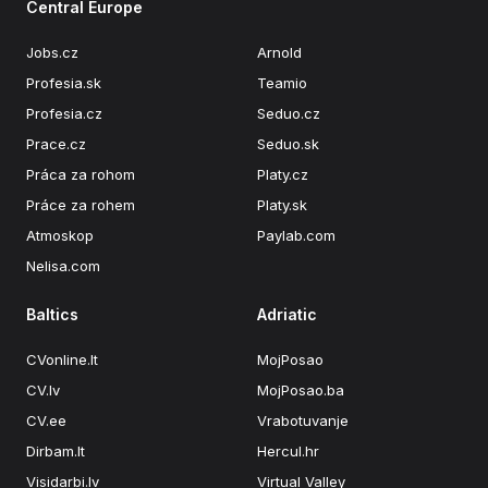
Central Europe
Jobs.cz
Arnold
Profesia.sk
Teamio
Profesia.cz
Seduo.cz
Prace.cz
Seduo.sk
Práca za rohom
Platy.cz
Práce za rohem
Platy.sk
Atmoskop
Paylab.com
Nelisa.com
Baltics
Adriatic
CVonline.lt
MojPosao
CV.lv
MojPosao.ba
CV.ee
Vrabotuvanje
Dirbam.lt
Hercul.hr
Visidarbi.lv
Virtual Valley