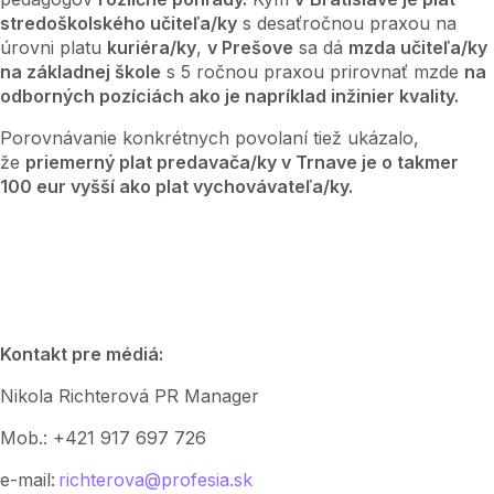
stredoškolského učiteľa/ky
s desaťročnou praxou na
úrovni platu
kuriéra/ky
,
v Prešove
sa dá
mzda učiteľa/ky
na základnej škole
s 5 ročnou praxou prirovnať mzde
na
odborných pozíciách ako je napríklad inžinier kvality.
Porovnávanie konkrétnych povolaní tiež ukázalo,
že
priemerný plat predavača/ky v Trnave je o takmer
100 eur vyšší ako plat vychovávateľa/ky.
Kontakt pre médiá:
Nikola Richterová PR Manager
Mob.: +421 917 697 726
e-mail:
richterova@profesia.sk