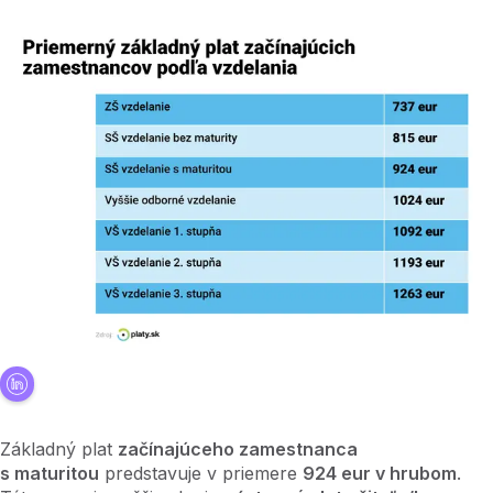
Základný plat
začínajúceho zamestnanca
s maturitou
predstavuje v priemere
924 eur v hrubom
.