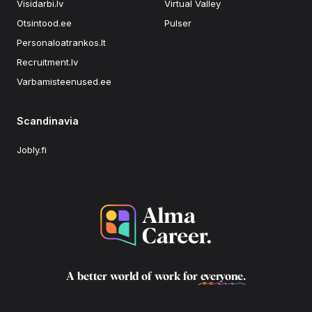
Visidarbi.lv
Virtual Valley
Otsintood.ee
Pulser
Personaloatrankos.lt
Recruitment.lv
Varbamisteenused.ee
Scandinavia
Jobly.fi
A better world of work for
everyone
.