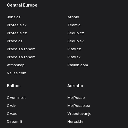
Central Europe
Jobs.cz
Arnold
Profesia.sk
Teamio
Profesia.cz
Seduo.cz
Prace.cz
Seduo.sk
Práca za rohom
Platy.cz
Práce za rohem
Platy.sk
Atmoskop
Paylab.com
Nelisa.com
Baltics
Adriatic
CVonline.lt
MojPosao
CV.lv
MojPosao.ba
CV.ee
Vrabotuvanje
Dirbam.lt
Hercul.hr