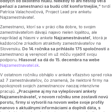
oddych od okolitého hluku. Niekedy to ani nestojí veľa
peňazí a zamestnanci sa budú cítiť komfortnejšie,“
tvrdí
Patrícia Valachovičová, Project Lead pre anketu
Najzamestnávateľ.
Zamestnanci, ktorí sa v práci cítia dobre, to svojim
zamestnávateľom dávajú najavo nielen lojalitou, ale
napríklad aj hlasmi v ankete
Najzamestnávateľ
, ktorá je
každoročne zrkadlom atraktivity zamestnávateľov na
Slovensku.
Do 14. ročníka sa prihlásilo 175 spoločností
a
zamestnanci aj verejnosť im už môžu vyjadriť svoju
podporu.
Hlasovať sa dá do 15. decembra na webe
Najzamestnavatel.sk
.
V ostatnom ročníku obhájilo v ankete víťazstvo spred roka
až 7 zamestnávateľov, čo znamená, že niektoré firmy na
spokojnosti svojich zamestnancov naozaj intenzívne
pracujú.
„Pracujeme aj my na vylepšovaní ankety
Najzamestnávateľ, v novom ročníku sme zostavili novú
porotu, firmy si vytvorili na novom webe svoje profily
nanovo s aktuálnymi informáciami a doplnili dáta, s