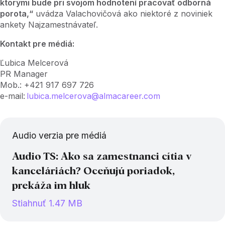
ktorými bude pri svojom hodnotení pracovať odborná
porota,“
uvádza Valachovičová ako niektoré z noviniek
ankety Najzamestnávateľ.
Kontakt pre médiá:
Ľubica Melcerová
PR Manager
Mob.: +421 917 697 726
e-mail:
lubica.melcerova@almacareer.com
Audio verzia pre médiá
Audio TS: Ako sa zamestnanci cítia v
kanceláriách? Oceňujú poriadok,
prekáža im hluk
Stiahnuť 1.47 MB