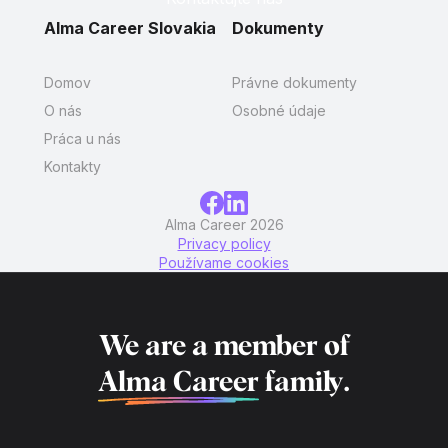
Alma Career Slovakia
Dokumenty
Domov
Právne dokumenty
O nás
Osobné údaje
Práca u nás
Kontakty
Alma Career 2026
Privacy policy
Používame cookies
We are a member of
Alma Career
family.