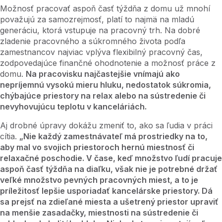
Možnosť pracovať aspoň časť týždňa z domu už mnohí
považujú za samozrejmosť, platí to najmä na mladú
generáciu, ktorá vstupuje na pracovný trh. Na dobré
zladenie pracovného a súkromného života podľa
zamestnancov najviac vplýva flexibilný pracovný čas,
zodpovedajúce finančné ohodnotenie a možnosť práce z
domu.
Na pracovisku najčastejšie vnímajú ako
nepríjemnú vysokú mieru hluku, nedostatok súkromia,
chýbajúce priestory na relax alebo na sústredenie či
nevyhovujúcu teplotu v kanceláriách.
Aj drobné úpravy dokážu zmeniť to, ako sa ľudia v práci
cítia.
„Nie každý zamestnávateľ má prostriedky na to,
aby mal vo svojich priestoroch hernú miestnosť či
relaxačné poschodie. V čase, keď množstvo ľudí pracuje
aspoň časť týždňa na diaľku, však nie je potrebné držať
veľké množstvo pevných pracovných miest, a to je
príležitosť lepšie usporiadať kancelárske priestory. Dá
sa prejsť na zdieľané miesta a ušetrený priestor upraviť
na menšie zasadačky, miestnosti na sústredenie či