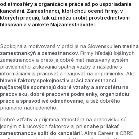
od atmosféry a organizácie práce až po usporiadanie
kancelárií. Zamestnanci, ktorí chcú oceniť firmy, v
ktorých pracujú, tak už môžu urobiť prostredníctvom
hlasovania v ankete Najzamestnávateľ.
Spokojná a motivovaná v práci je na Slovensku
len tretina
zamestnankýň a zamestnancov.
Firmy hľadajú lojálnych
zamestnancov a preto je dobré mať nastavený systém
pravidelného získavania spätnej väzby a následne s
informáciami aj pracovať a reagovať na pripomienky. Ako
hlavné faktory spokojnosti v práci zamestnanci
najčastejšie spomínajú dobré vzťahy a atmosféru na
pracovisku, dobré pracovné podmienky, organizáciu
práce a spravodlivé odmeňovanie,
a tiež dobrého
priameho nadriadeného.
Dobré vzťahy a príjemná atmosféra na pracovisku sú
jedným z kľúčových faktorov aj pri
snahe prilákať
zamestnancov späť do kancelárií.
Alma Career a CBRE