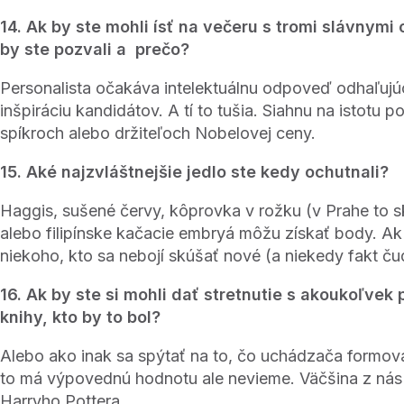
14. Ak by ste mohli ísť na večeru s tromi slávnym
by ste pozvali a prečo?
Personalista očakáva intelektuálnu odpoveď odhaľujú
inšpiráciu kandidátov. A tí to tušia. Siahnu na istotu 
spíkroch alebo držiteľoch Nobelovej ceny.
15. Aké najzvláštnejšie jedlo ste kedy ochutnali?
Haggis, sušené červy, kôprovka v rožku (v Prahe to s
alebo filipínske kačacie embryá môžu získať body. Ak
niekoho, kto sa nebojí skúšať nové (a niekedy fakt ču
16. Ak by ste si mohli dať stretnutie s akoukoľvek
knihy, kto by to bol?
Alebo ako inak sa spýtať na to, čo uchádzača formova
to má výpovednú hodnotu ale nevieme. Väčšina z nás b
Harryho Pottera.