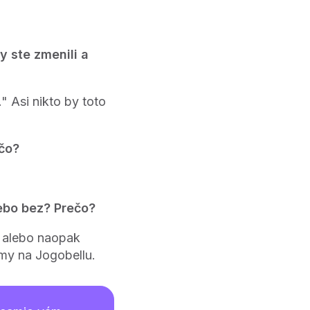
y ste zmenili a
" Asi nikto by toto
ečo?
alebo bez? Prečo?
ta alebo naopak
my na Jogobellu.