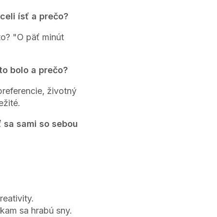
celi ísť a prečo?
to? "O päť minút
 to bolo a prečo?
referencie, životný
ežité.
ť sa sami so sebou
eativity.
, kam sa hrabú sny.