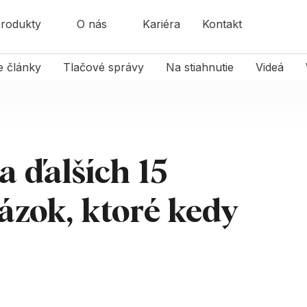
rodukty
O nás
Kariéra
Kontakt
e články
Tlačové správy
Na stiahnutie
Videá
 a ďalších 15
ázok, ktoré kedy