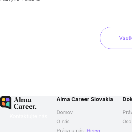
Všet
Alma Career Slovakia
Do
Domov
Prá
Kontaktujte nás
O nás
Oso
Práca u nás
Hiring