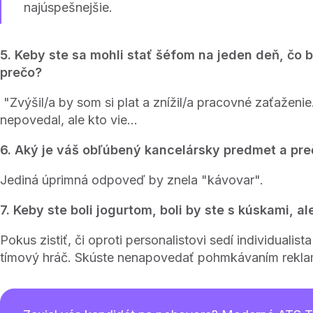
najúspešnejšie.
5. Keby ste sa mohli stať šéfom na jeden deň, čo b
prečo?
"Zvýšil/a by som si plat a znížil/a pracovné zaťaženie.
nepovedal, ale kto vie...
6. Aký je váš obľúbený kancelársky predmet a pr
Jediná úprimná odpoveď by znela "kávovar".
7. Keby ste boli jogurtom, boli by ste s kúskami, 
Pokus zistiť, či oproti personalistovi sedí individualis
tímový hráč. Skúste nenapovedať pohmkávaním rekla