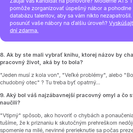
Zaujal vás kandidát na pohovore? Moderné ATS 
pomôže zorganizovať úspešný nábor a pohodlne
databázu talentov, aby sa vám nikto nezapatrošil. 
posunúť vaše nábory na ďalšiu úroveň?
Vyskúšaj
dní zdarma.
8. Ak by ste mali vybrať knihu, ktorej názov by ch
pracovný život, aká by to bola?
"Jeden musí z kola von", "Veľké problémy", alebo "Bo
chudobný otec" ? Tu treba byť opatrný...
9. Aký bol váš najzábavnejší pracovný omyl a čo s
naučili?
"Vtipný" spôsob, ako hovoriť o chybách a ponaučenia
tušíme, že k priznaniu k skutočným prehreškom nedôj
spomenie na milé, nevinné prerieknutie sa počas prez