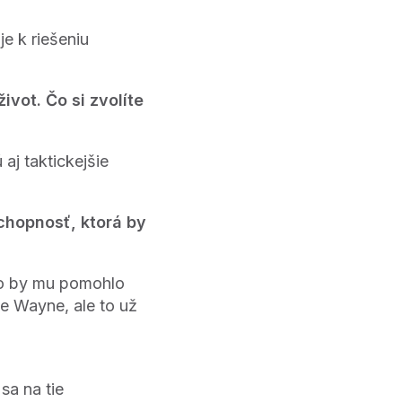
e k riešeniu
vot. Čo si zvolíte
 aj taktickejšie
.
schopnosť, ktorá by
čo by mu pomohlo
e Wayne, ale to už
sa na tie