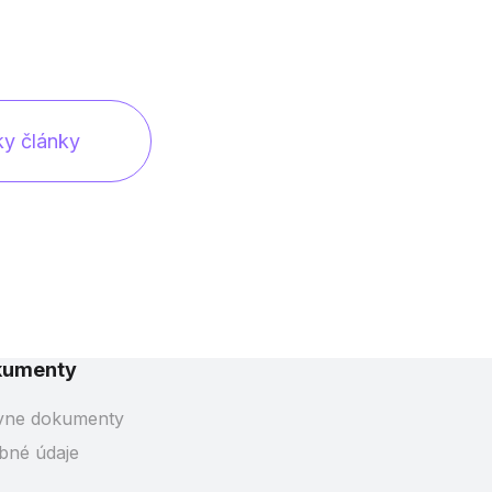
ky články
kumenty
vne dokumenty
bné údaje