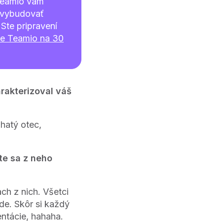
Teamio vám
 vybudovať
Ste pripravení
te Teamio na 30
arakterizoval váš
hatý otec,
te sa z neho
ch z nich. Všetci
de. Skôr si každý
entácie, hahaha.