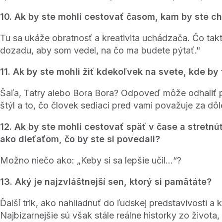
10. Ak by ste mohli cestovať časom, kam by ste ch
Tu sa ukáže obratnosť a kreativita uchádzača. Čo tak
dozadu, aby som vedel, na čo ma budete pýtať."
11. Ak by ste mohli žiť kdekoľvek na svete, kde by
Šaľa, Tatry alebo Bora Bora? Odpoveď môže odhaliť p
štýl a to, čo človek sediaci pred vami považuje za dôl
12. Ak by ste mohli cestovať späť v čase a stretnú
ako dieťaťom, čo by ste si povedali?
Možno niečo ako: „Keby si sa lepšie učil...“?
13. Aký je najzvláštnejší sen, ktorý si pamätáte?
Ďalší trik, ako nahliadnuť do ľudskej predstavivosti a kr
Najbizarnejšie sú však stále reálne historky zo života