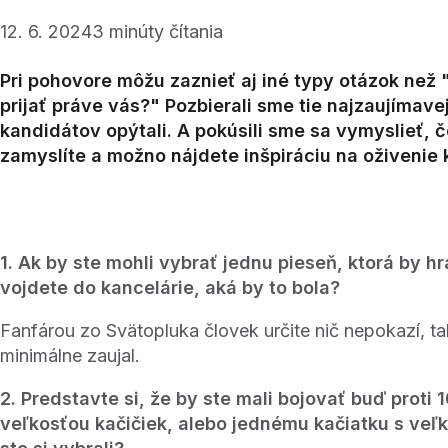
12. 6. 2024
3
minúty čítania
Pri pohovore môžu zaznieť aj iné typy otázok než "
prijať práve vás?" Pozbierali sme tie najzaujímavej
kandidátov opýtali. A pokúsili sme sa vymyslieť,
zamyslíte a možno nájdete inšpiráciu na oživenie
1. Ak by ste mohli vybrať jednu pieseň, ktorá by h
vojdete do kancelárie, aká by to bola?
Fanfárou zo Svätopluka človek určite nič nepokazí, t
minimálne zaujal.
2. Predstavte si, že by ste mali bojovať buď proti
veľkosťou kačičiek, alebo jednému kačiatku s veľ