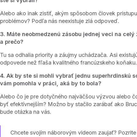
ste si vybrali?
Alebo ako inak zistiť, akým spôsobom človek pristupuj
problémov? Podľa nás neexistuje zlá odpoveď.
3. Máte neobmedzenú zásobu jednej veci na celý ži
a prečo?
Tu sa odhalia priority a záujmy uchádzača. Asi existujú
odpovede než fľaša kvalitného francúzskeho koňaku
4. Ak by ste si mohli vybrať jednu superhrdinskú 
vám pomohla v práci, aká by to bola?
Alebo čo je pre dotyčného najväčšou výzvou alebo 
byť efektívnejším? Možno by stačilo zarábať ako Bruc
bude otázka na vás.
Chcete svojím náborovým videom zaujať? Pozrite 