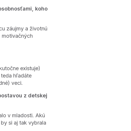
i osobnosťami, koho
cu záujmy a životnú
po motivačných
kutočne existuje)
 teda hľadáte
dné) veci.
 postavou z detskej
lo v mladosti. Akú
y si aj tak vybrala