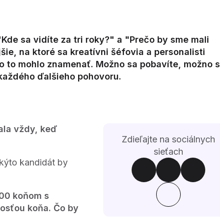
Kde sa vidíte za tri roky?" a "Prečo by sme mali
šie, na ktoré sa kreatívni šéfovia a personalisti
 čo to mohlo znamenať. Možno sa pobavíte, možno 
 každého ďalšieho pohovoru.
rala vždy, keď
Zdieľajte na sociálnych
sieťach
akýto kandidát by
 100 koňom s
kosťou koňa. Čo by