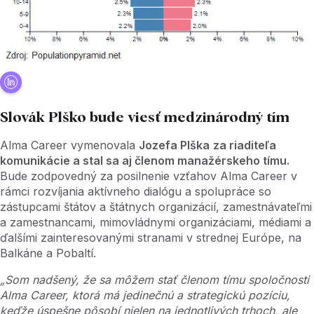
Slovák Plško bude viesť medzinárodný tím
Alma Career vymenovala
Jozefa Plška
za riaditeľa
komunikácie a stal sa aj členom manažérskeho tímu.
Bude zodpovedný za posilnenie vzťahov Alma Career v
rámci rozvíjania aktívneho dialógu a spolupráce so
zástupcami štátov a štátnych organizácií, zamestnávateľmi
a zamestnancami, mimovládnymi organizáciami, médiami a
ďalšími zainteresovanými stranami v strednej Európe, na
Balkáne a Pobaltí.
„Som nadšený, že sa môžem stať členom tímu spoločnosti
Alma Career, ktorá má jedinečnú a strategickú pozíciu,
keďže úspešne pôsobí nielen na jednotlivých trhoch, ale