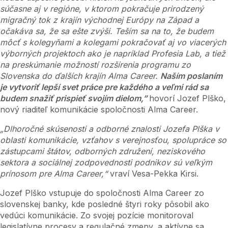
súčasne aj v regióne, v ktorom pokračuje prirodzený
migračný tok z krajín východnej Európy na Západ a
očakáva sa, že sa ešte zvýši. Teším sa na to, že budem
môcť s kolegyňami a kolegami pokračovať aj vo viacerých
výborných projektoch ako je napríklad Profesia Lab, a tiež
na preskúmanie možností rozšírenia programu zo
Slovenska do ďalších krajín Alma Career.
Naším poslaním
je vytvoriť lepší svet práce pre každého a veľmi rád sa
budem snažiť prispieť svojím dielom,”
hovorí Jozef Plško,
nový riaditeľ komunikácie spoločnosti Alma Career.
„Dlhoročné skúsenosti a odborné znalosti Jozefa Plška v
oblasti komunikácie, vzťahov s verejnosťou, spolupráce so
zástupcami štátov, odborných združení, neziskového
sektora a sociálnej zodpovednosti podnikov sú veľkým
prínosom pre Alma Career,“
vraví Vesa-Pekka Kirsi.
Jozef Plško vstupuje do spoločnosti Alma Career zo
slovenskej banky, kde posledné štyri roky pôsobil ako
vedúci komunikácie. Zo svojej pozície monitoroval
legislatívne procesy a regulačné zmeny, a aktívne sa