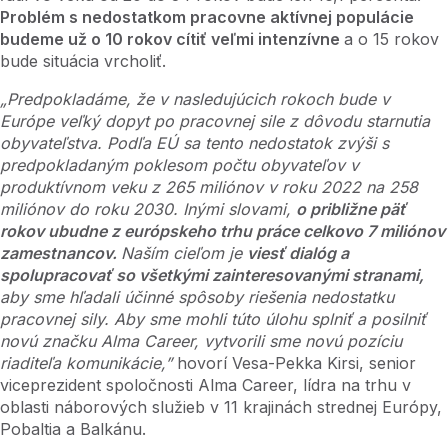
Problém s nedostatkom pracovne aktívnej populácie
budeme už o 10 rokov cítiť veľmi intenzívne
a o 15 rokov
bude situácia vrcholiť.
„Predpokladáme, že v nasledujúcich rokoch bude v
Európe veľký dopyt po pracovnej sile z dôvodu starnutia
obyvateľstva. Podľa EÚ sa tento nedostatok zvýši s
predpokladaným poklesom počtu obyvateľov v
produktívnom veku z 265 miliónov v roku 2022 na 258
miliónov do roku 2030. Inými slovami,
o približne päť
rokov ubudne z európskeho trhu práce celkovo 7 miliónov
zamestnancov.
Naším cieľom je
viesť dialóg a
spolupracovať so všetkými zainteresovanými stranami,
aby sme hľadali účinné spôsoby riešenia nedostatku
pracovnej sily. Aby sme mohli túto úlohu splniť a posilniť
novú značku Alma Career, vytvorili sme novú pozíciu
riaditeľa komunikácie,”
hovorí Vesa-Pekka Kirsi, senior
viceprezident spoločnosti Alma Career, lídra na trhu v
oblasti náborových služieb v 11 krajinách strednej Európy,
Pobaltia a Balkánu.