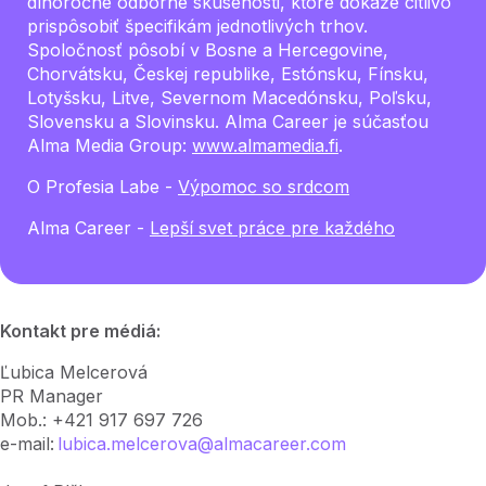
dlhoročné odborné skúsenosti, ktoré dokáže citlivo
prispôsobiť špecifikám jednotlivých trhov.
Spoločnosť pôsobí v Bosne a Hercegovine,
Chorvátsku, Českej republike, Estónsku, Fínsku,
Lotyšsku, Litve, Severnom Macedónsku, Poľsku,
Slovensku a Slovinsku. Alma Career je súčasťou
Alma Media Group:
www.almamedia.fi
.
O Profesia Labe -
Výpomoc so srdcom
Alma Career -
Lepší svet práce pre každého
Kontakt pre médiá:
Ľubica Melcerová
PR Manager
Mob.: +421 917 697 726
e-mail:
lubica.melcerova@almacareer.com