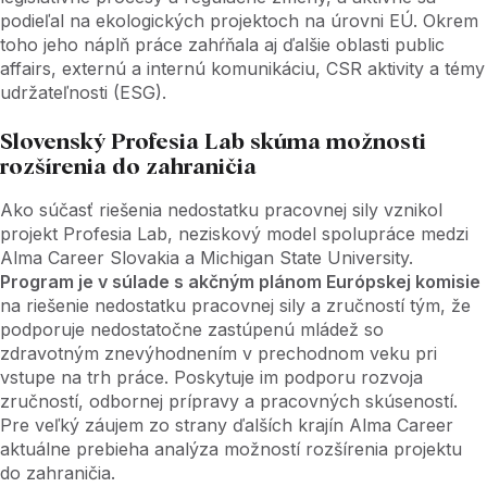
podieľal na ekologických projektoch na úrovni EÚ. Okrem
toho jeho náplň práce zahŕňala aj ďalšie oblasti public
affairs, externú a internú komunikáciu, CSR aktivity a témy
udržateľnosti (ESG).
Slovenský Profesia Lab skúma možnosti
rozšírenia do zahraničia
Ako súčasť riešenia nedostatku pracovnej sily vznikol
projekt Profesia Lab, neziskový model spolupráce medzi
Alma Career Slovakia a Michigan State University.
Program je v súlade s akčným plánom Európskej komisie
na riešenie nedostatku pracovnej sily a zručností tým, že
podporuje nedostatočne zastúpenú mládež so
zdravotným znevýhodnením v prechodnom veku pri
vstupe na trh práce. Poskytuje im podporu rozvoja
zručností, odbornej prípravy a pracovných skúseností.
Pre veľký záujem zo strany ďalších krajín Alma Career
aktuálne prebieha analýza možností rozšírenia projektu
do zahraničia.