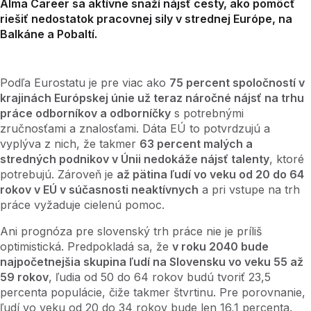
Alma Career sa aktívne snaží nájsť cesty, ako pomôcť
riešiť nedostatok pracovnej sily v strednej Európe, na
Balkáne a Pobaltí.
Podľa Eurostatu je pre viac ako
75 percent spoločností v
krajinách Európskej únie už teraz náročné nájsť na trhu
práce odborníkov a odborníčky
s potrebnými
zručnosťami a znalosťami. Dáta EÚ to potvrdzujú a
vyplýva z nich, že takmer
63 percent malých a
stredných podnikov v Únii nedokáže nájsť talenty
, ktoré
potrebujú. Zároveň je
až pätina ľudí vo veku od 20 do 64
rokov v EÚ v súčasnosti neaktívnych
a pri vstupe na trh
práce vyžaduje cielenú pomoc.
Ani prognóza pre slovenský trh práce nie je príliš
optimistická. Predpokladá sa, že
v roku 2040 bude
najpočetnejšia skupina ľudí na Slovensku vo veku 55 až
59 rokov
, ľudia od 50 do 64 rokov budú tvoriť 23,5
percenta populácie, čiže takmer štvrtinu. Pre porovnanie,
ľudí vo veku od 20 do 34 rokov bude len 16,1 percenta.