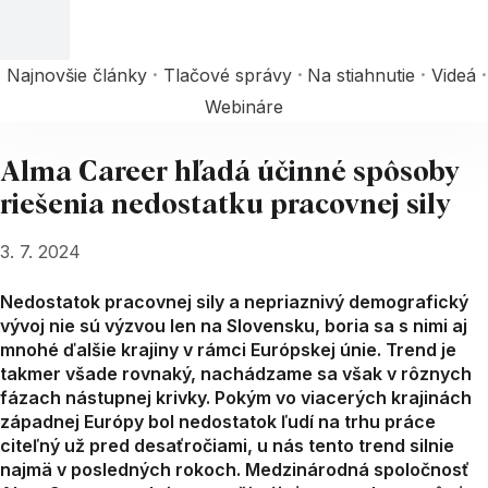
Najnovšie články
Tlačové správy
Na stiahnutie
Videá
Webináre
Alma Career hľadá účinné spôsoby
riešenia nedostatku pracovnej sily
3. 7. 2024
Nedostatok pracovnej sily a nepriaznivý demografický
vývoj nie sú výzvou len na Slovensku, boria sa s nimi aj
mnohé ďalšie krajiny v rámci Európskej únie. Trend je
takmer všade rovnaký, nachádzame sa však v rôznych
fázach nástupnej krivky. Pokým vo viacerých krajinách
západnej Európy bol nedostatok ľudí na trhu práce
citeľný už pred desaťročiami, u nás tento trend silnie
najmä v posledných rokoch. Medzinárodná spoločnosť