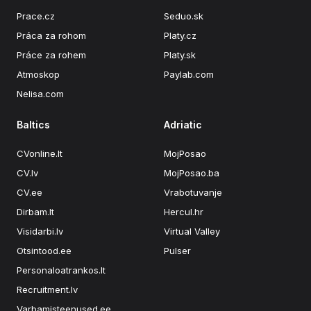
Prace.cz
Seduo.sk
Práca za rohom
Platy.cz
Práce za rohem
Platy.sk
Atmoskop
Paylab.com
Nelisa.com
Baltics
Adriatic
CVonline.lt
MojPosao
CV.lv
MojPosao.ba
CV.ee
Vrabotuvanje
Dirbam.lt
Hercul.hr
Visidarbi.lv
Virtual Valley
Otsintood.ee
Pulser
Personaloatrankos.lt
Recruitment.lv
Varbamisteenused.ee