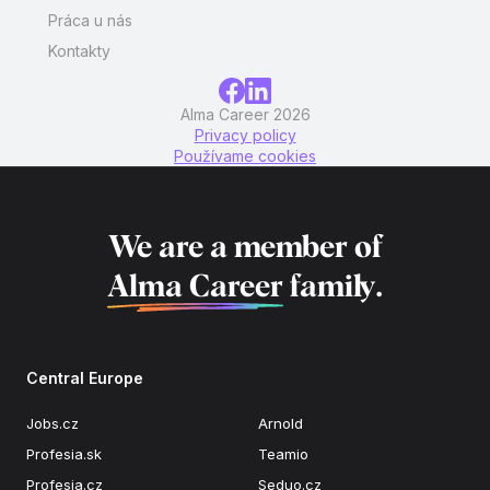
Práca u nás
Kontakty
Alma Career 2026
Privacy policy
Používame cookies
We are a member of
Alma Career
family.
Central Europe
Jobs.cz
Arnold
Profesia.sk
Teamio
Profesia.cz
Seduo.cz