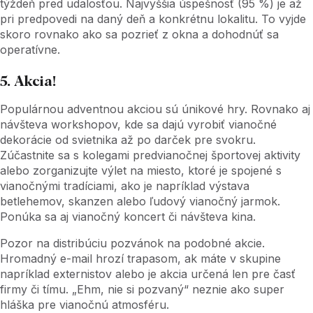
týždeň pred udalosťou. Najvyššia úspešnosť (95 %) je až
pri predpovedi na daný deň a konkrétnu lokalitu. To vyjde
skoro rovnako ako sa pozrieť z okna a dohodnúť sa
operatívne.
5. Akcia!
Populárnou adventnou akciou sú únikové hry. Rovnako aj
návšteva workshopov, kde sa dajú vyrobiť vianočné
dekorácie od svietnika až po darček pre svokru.
Zúčastnite sa s kolegami predvianočnej športovej aktivity
alebo zorganizujte výlet na miesto, ktoré je spojené s
vianočnými tradíciami, ako je napríklad výstava
betlehemov, skanzen alebo ľudový vianočný jarmok.
Ponúka sa aj vianočný koncert či návšteva kina.
Pozor na distribúciu pozvánok na podobné akcie.
Hromadný e-mail hrozí trapasom, ak máte v skupine
napríklad externistov alebo je akcia určená len pre časť
firmy či tímu. „Ehm, nie si pozvaný“ neznie ako super
hláška pre vianočnú atmosféru.