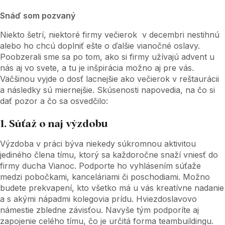
Snáď som pozvaný
Niekto šetrí, niektoré firmy večierok v decembri nestihnú
alebo ho chcú doplniť ešte o ďalšie vianočné oslavy.
Poobzerali sme sa po tom, ako si firmy užívajú advent u
nás aj vo svete, a tu je inšpirácia možno aj pre vás.
Väčšinou vyjde o dosť lacnejšie ako večierok v reštaurácii
a následky sú miernejšie. Skúsenosti napovedia, na čo si
dať pozor a čo sa osvedčilo:
1. Súťaž o naj výzdobu
Výzdoba v práci býva niekedy súkromnou aktivitou
jediného člena tímu, ktorý sa každoročne snaží vniesť do
firmy ducha Vianoc. Podporte ho vyhlásením súťaže
medzi pobočkami, kanceláriami či poschodiami. Možno
budete prekvapení, kto všetko má u vás kreatívne nadanie
a s akými nápadmi kolegovia prídu. Hviezdoslavovo
námestie zbledne závisťou. Navyše tým podporíte aj
zapojenie celého tímu, čo je určitá forma teambuildingu.