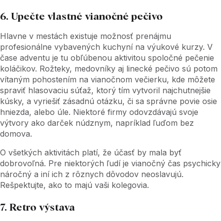
6. Upečte vlastné vianočné pečivo
Hlavne v mestách existuje možnosť prenájmu
profesionálne vybavených kuchyní na výukové kurzy. V
čase adventu je tu obľúbenou aktivitou spoločné pečenie
koláčikov. Rožteky, medovníky aj linecké pečivo sú potom
vítaným pohostením na vianočnom večierku, kde môžete
spraviť hlasovaciu súťaž, ktorý tím vytvoril najchutnejšie
kúsky, a vyriešiť zásadnú otázku, či sa správne povie osie
hniezda, alebo úle. Niektoré firmy odovzdávajú svoje
výtvory ako darček núdznym, napríklad ľuďom bez
domova.
O všetkých aktivitách platí, že účasť by mala byť
dobrovoľná. Pre niektorých ľudí je vianočný čas psychicky
náročný a iní ich z rôznych dôvodov neoslavujú.
Rešpektujte, ako to majú vaši kolegovia.
7. Retro výstava