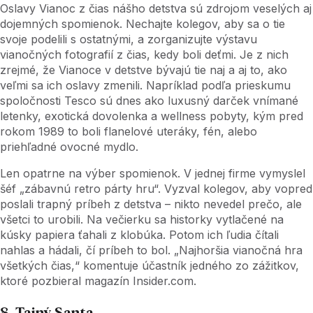
Oslavy Vianoc z čias nášho detstva sú zdrojom veselých aj
dojemných spomienok. Nechajte kolegov, aby sa o tie
svoje podelili s ostatnými, a zorganizujte výstavu
vianočných fotografií z čias, kedy boli deťmi. Je z nich
zrejmé, že Vianoce v detstve bývajú tie naj a aj to, ako
veľmi sa ich oslavy zmenili. Napríklad podľa prieskumu
spoločnosti Tesco sú dnes ako luxusný darček vnímané
letenky, exotická dovolenka a wellness pobyty, kým pred
rokom 1989 to boli flanelové uteráky, fén, alebo
priehľadné ovocné mydlo.
Len opatrne na výber spomienok. V jednej firme vymyslel
šéf „zábavnú retro párty hru“. Vyzval kolegov, aby vopred
poslali trapný príbeh z detstva – nikto nevedel prečo, ale
všetci to urobili. Na večierku sa historky vytlačené na
kúsky papiera ťahali z klobúka. Potom ich ľudia čítali
nahlas a hádali, čí príbeh to bol. „Najhoršia vianočná hra
všetkých čias,“ komentuje účastník jedného zo zážitkov,
ktoré pozbieral magazín Insider.com.