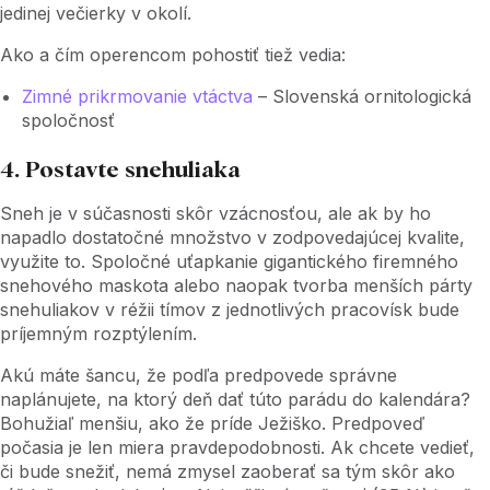
jedinej večierky v okolí.
Ako a čím operencom pohostiť tiež vedia:
Zimné prikrmovanie vtáctva
– Slovenská ornitologická
spoločnosť
4. Postavte snehuliaka
Sneh je v súčasnosti skôr vzácnosťou, ale ak by ho
napadlo dostatočné množstvo v zodpovedajúcej kvalite,
využite to. Spoločné uťapkanie gigantického firemného
snehového maskota alebo naopak tvorba menších párty
snehuliakov v réžii tímov z jednotlivých pracovísk bude
príjemným rozptýlením.
Akú máte šancu, že podľa predpovede správne
naplánujete, na ktorý deň dať túto parádu do kalendára?
Bohužiaľ menšiu, ako že príde Ježiško. Predpoveď
počasia je len miera pravdepodobnosti. Ak chcete vedieť,
či bude snežiť, nemá zmysel zaoberať sa tým skôr ako