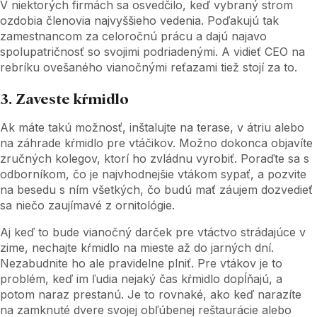
V niektorých firmách sa osvedčilo, keď vybraný strom
ozdobia členovia najvyššieho vedenia. Poďakujú tak
zamestnancom za celoročnú prácu a dajú najavo
spolupatričnosť so svojimi podriadenými. A vidieť CEO na
rebríku ovešaného vianočnými reťazami tiež stojí za to.
3. Zaveste kŕmidlo
Ak máte takú možnosť, inštalujte na terase, v átriu alebo
na záhrade kŕmidlo pre vtáčikov. Možno dokonca objavíte
zručných kolegov, ktorí ho zvládnu vyrobiť. Poraďte sa s
odborníkom, čo je najvhodnejšie vtákom sypať, a pozvite
na besedu s ním všetkých, čo budú mať záujem dozvedieť
sa niečo zaujímavé z ornitológie.
Aj keď to bude vianočný darček pre vtáctvo strádajúce v
zime, nechajte kŕmidlo na mieste až do jarných dní.
Nezabudnite ho ale pravidelne plniť. Pre vtákov je to
problém, keď im ľudia nejaký čas kŕmidlo dopĺňajú, a
potom naraz prestanú. Je to rovnaké, ako keď narazíte
na zamknuté dvere svojej obľúbenej reštaurácie alebo