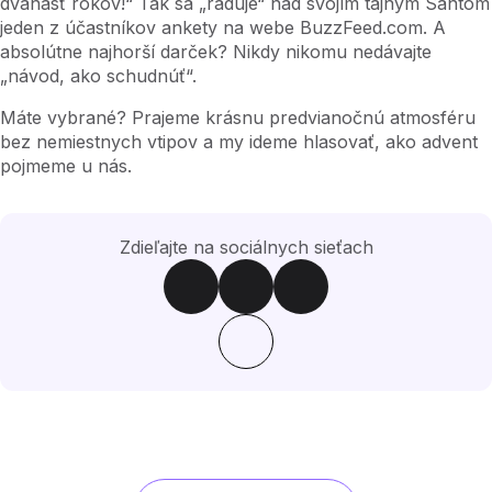
dvanásť rokov!“ Tak sa „raduje“ nad svojím tajným Santom
jeden z účastníkov ankety na webe BuzzFeed.com. A
absolútne najhorší darček? Nikdy nikomu nedávajte
„návod, ako schudnúť“.
Máte vybrané? Prajeme krásnu predvianočnú atmosféru
bez nemiestnych vtipov a my ideme hlasovať, ako advent
pojmeme u nás.
Zdieľajte na sociálnych sieťach