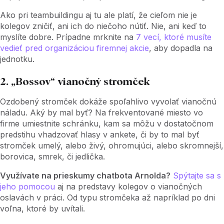
Ako pri teambuildingu aj tu ale platí, že cieľom nie je
kolegov zničiť, ani ich do niečoho nútiť. Nie, ani keď to
myslíte dobre. Prípadne mrknite na
7 vecí, ktoré musíte
vedieť pred organizáciou firemnej akcie
, aby dopadla na
jednotku.
2. „Bossov“ vianočný stromček
Ozdobený stromček dokáže spoľahlivo vyvolať vianočnú
náladu. Aký by mal byť? Na frekventované miesto vo
firme umiestnite schránku, kam sa môžu v dostatočnom
predstihu vhadzovať hlasy v ankete, či by to mal byť
stromček umelý, alebo živý, ohromujúci, alebo skromnejší,
borovica, smrek, či jedlička.
Využívate na prieskumy chatbota Arnolda?
Spýtajte sa s
jeho pomocou
aj na predstavy kolegov o vianočných
oslavách v práci. Od typu stromčeka až napríklad po dni
voľna, ktoré by uvítali.