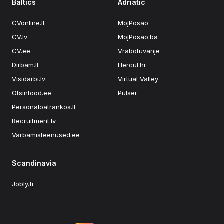
Baltics
Adriatic
CVonline.lt
MojPosao
CV.lv
MojPosao.ba
CV.ee
Vrabotuvanje
Dirbam.lt
Hercul.hr
Visidarbi.lv
Virtual Valley
Otsintood.ee
Pulser
Personaloatrankos.lt
Recruitment.lv
Varbamisteenused.ee
Scandinavia
Jobly.fi