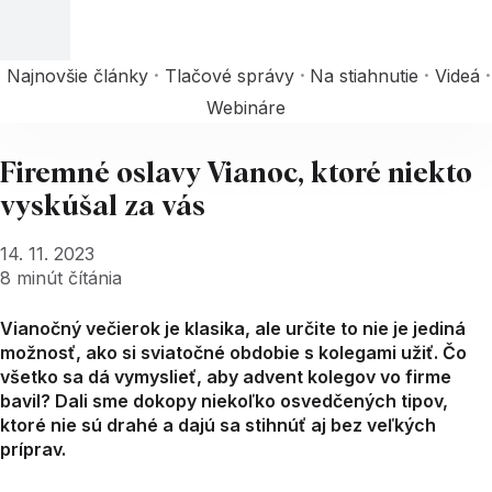
Najnovšie články
Tlačové správy
Na stiahnutie
Videá
Webináre
Firemné oslavy Vianoc, ktoré niekto
vyskúšal za vás
14. 11. 2023
8
minút čítánia
Vianočný večierok je klasika, ale určite to nie je jediná
možnosť, ako si sviatočné obdobie s kolegami užiť. Čo
všetko sa dá vymyslieť, aby advent kolegov vo firme
bavil? Dali sme dokopy niekoľko osvedčených tipov,
ktoré nie sú drahé a dajú sa stihnúť aj bez veľkých
príprav.