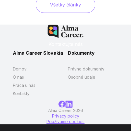
Všetky články
Kontaktujte nás
Alma Career Slovakia
Dokumenty
Domov
Právne dokumenty
O nás
Osobné údaje
Práca u nás
Kontakty
Alma Career 2026
Privacy policy
Používame cookies