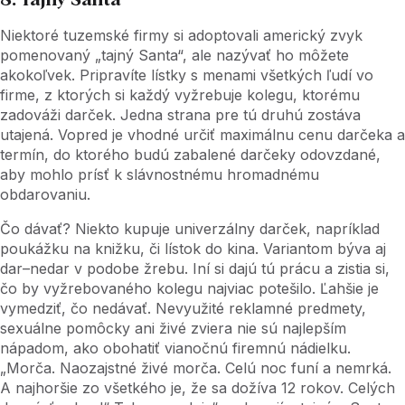
8. Tajný Santa
Niektoré tuzemské firmy si adoptovali americký zvyk
pomenovaný „tajný Santa“, ale nazývať ho môžete
akokoľvek. Pripravíte lístky s menami všetkých ľudí vo
firme, z ktorých si každý vyžrebuje kolegu, ktorému
zadováži darček. Jedna strana pre tú druhú zostáva
utajená. Vopred je vhodné určiť maximálnu cenu darčeka a
termín, do ktorého budú zabalené darčeky odovzdané,
aby mohlo prísť k slávnostnému hromadnému
obdarovaniu.
Čo dávať? Niekto kupuje univerzálny darček, napríklad
poukážku na knižku, či lístok do kina. Variantom býva aj
dar–nedar v podobe žrebu. Iní si dajú tú prácu a zistia si,
čo by vyžrebovaného kolegu najviac potešilo. Ľahšie je
vymedziť, čo nedávať. Nevyužité reklamné predmety,
sexuálne pomôcky ani živé zviera nie sú najlepším
nápadom, ako obohatiť vianočnú firemnú nádielku.
„Morča. Naozajstné živé morča. Celú noc funí ​​a nemrká.
A najhoršie zo všetkého je, že sa dožíva 12 rokov. Celých