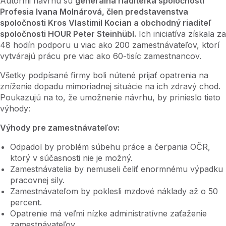
Autormi návrhu sú
generálna riaditeľka spoločnosti
Profesia Ivana Molnárová, člen predstavenstva
spoločnosti Kros Vlastimil Kocian a obchodný riaditeľ
spoločnosti HOUR Peter Steinhübl.
Ich iniciatíva získala za
48 hodín podporu u viac ako 200 zamestnávateľov, ktorí
vytvárajú prácu pre viac ako 60-tisíc zamestnancov.
Všetky podpísané firmy boli nútené prijať opatrenia na
zníženie dopadu mimoriadnej situácie na ich zdravý chod.
Poukazujú na to, že umožnenie návrhu, by prinieslo tieto
výhody:
Výhody pre zamestnávateľov:
Odpadol by problém súbehu práce a čerpania OČR,
ktorý v súčasnosti nie je možný.
Zamestnávatelia by nemuseli čeliť enormnému výpadku
pracovnej sily.
Zamestnávateľom by poklesli mzdové náklady až o 50
percent.
Opatrenie má veľmi nízke administratívne zaťaženie
zamestnávateľov.