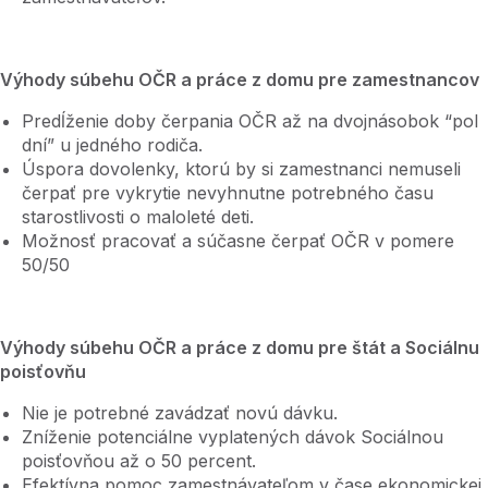
Výhody súbehu OČR a práce z domu pre zamestnancov
Predĺženie doby čerpania OČR až na dvojnásobok “pol
dní” u jedného rodiča.
Úspora dovolenky, ktorú by si zamestnanci nemuseli
čerpať pre vykrytie nevyhnutne potrebného času
starostlivosti o maloleté deti.
Možnosť pracovať a súčasne čerpať OČR v pomere
50/50
Výhody súbehu OČR a práce z domu pre štát a Sociálnu
poisťovňu
Nie je potrebné zavádzať novú dávku.
Zníženie potenciálne vyplatených dávok Sociálnou
poisťovňou až o 50 percent.
Efektívna pomoc zamestnávateľom v čase ekonomickej