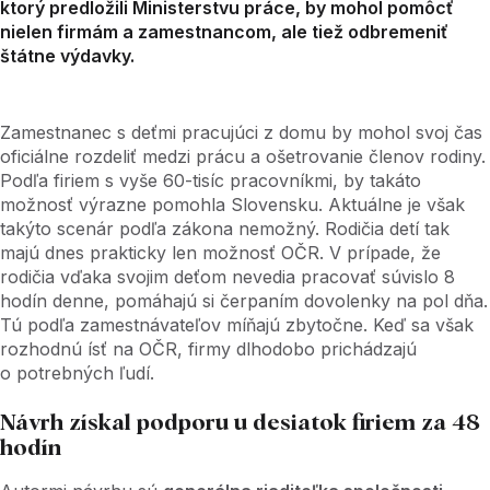
ktorý predložili Ministerstvu práce, by mohol pomôcť
nielen firmám a zamestnancom, ale tiež odbremeniť
štátne výdavky.
Zamestnanec s deťmi pracujúci z domu by mohol svoj čas
oficiálne rozdeliť medzi prácu a ošetrovanie členov rodiny.
Podľa firiem s vyše 60-tisíc pracovníkmi, by takáto
možnosť výrazne pomohla Slovensku. Aktuálne je však
takýto scenár podľa zákona nemožný. Rodičia detí tak
majú dnes prakticky len možnosť OČR. V prípade, že
rodičia vďaka svojim deťom nevedia pracovať súvislo 8
hodín denne, pomáhajú si čerpaním dovolenky na pol dňa.
Tú podľa zamestnávateľov míňajú zbytočne. Keď sa však
rozhodnú ísť na OČR, firmy dlhodobo prichádzajú
o potrebných ľudí.
Návrh získal podporu u desiatok firiem za 48
hodín