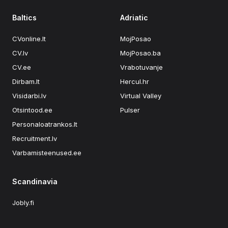
Baltics
Adriatic
CVonline.lt
MojPosao
CV.lv
MojPosao.ba
CV.ee
Vrabotuvanje
Dirbam.lt
Hercul.hr
Visidarbi.lv
Virtual Valley
Otsintood.ee
Pulser
Personaloatrankos.lt
Recruitment.lv
Varbamisteenused.ee
Scandinavia
Jobly.fi