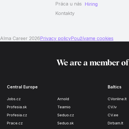
Práca u nás
Hiring
Kontakty
Alma Career 2026
Privacy policy
Používame cookies
We are a member o
Central Europe
Baltics
Jobs.cz
Arnold
CVonline.lt
Profesia.sk
Teamio
CV.lv
Profesia.cz
Seduo.cz
CV.ee
Prace.cz
Seduo.sk
Dirbam.lt