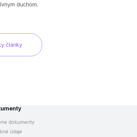
atívnym duchom.
ky články
kumenty
vne dokumenty
bné údaje