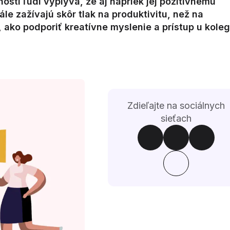
tí ľudí vyplýva, že aj napriek jej pozitívnemu
ále zažívajú skôr tlak na produktivitu, než na
 ako podporiť kreatívne myslenie a prístup u kole
Zdieľajte na sociálnych
sieťach