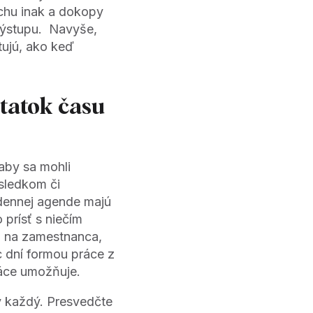
chu inak a dokopy
 výstupu. Navyše,
tujú, ako keď
tatok času
aby sa mohli
sledkom či
odennej agende majú
 prísť s niečím
ť na zamestnanca,
c dní formou práce z
áce umožňuje.
ky každý. Presvedčte