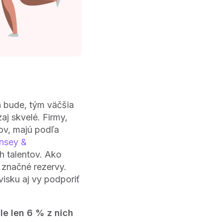
h bude, tým väčšia
aj skvelé. Firmy,
ov, majú podľa
nsey &
ch talentov. Ako
 značné rezervy.
isku aj vy podporiť
le len 6 % z nich