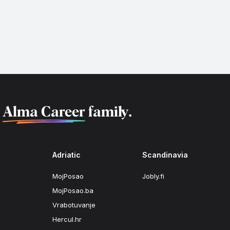
f
Alma Career
family.
Adriatic
Scandinavia
MojPosao
Jobly.fi
MojPosao.ba
Vrabotuvanje
Hercul.hr