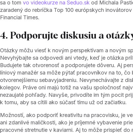
sa o tom
vo videokurze na Seduo.sk
od Michala Pastie
zaradený do rebríčka Top 100 európskych inovátorov
Financial Times.
4. Podporujte diskusiu a otázk
Otázky môžu viesť k novým perspektívam a novým s
Nevyhýbajte sa odpovedi ani vtedy, keď je otázka príli
Budujete tak otvorenosť a podporujete dôveru. Aj per
líniový manažér sa môže pýtať pracovníkov na to, čo
otvorenejšiemu sebavyjadreniu. Nevynechávajte z di
kolegov. Práve oni majú totiž na vašu spoločnosť najv
nezaujaté pohľady. Navyše, privodíte im tým pocit pr
k tomu, aby sa cítili ako súčasť tímu už od začiatku.
Možností, ako podporiť kreativitu na pracovisku, je v
ani zdanlivé maličkosti, ako je príjemné vybavenie pri
pracovné stretnutie v kaviarni. Aj to môže prispieť do