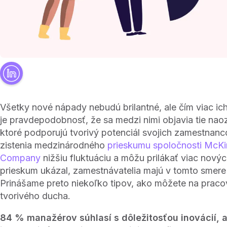
Všetky nové nápady nebudú brilantné, ale čím viac ic
je pravdepodobnosť, že sa medzi nimi objavia tie naoz
ktoré podporujú tvorivý potenciál svojich zamestnanc
zistenia medzinárodného
prieskumu spoločnosti McKi
Company
nižšiu fluktuáciu a môžu prilákať viac nový
prieskum ukázal, zamestnávatelia majú v tomto smere
Prinášame preto niekoľko tipov, ako môžete na pracov
tvorivého ducha.
84 % manažérov súhlasí s dôležitosťou inovácií,
a