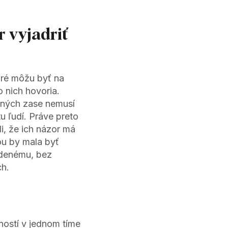
 vyjadriť
oré môžu byť na
 nich hovoria.
e iných zase nemusí
u ľudí. Práve preto
i, že ich názor má
u by mala byť
adenému, bez
ch.
bností v jednom tíme