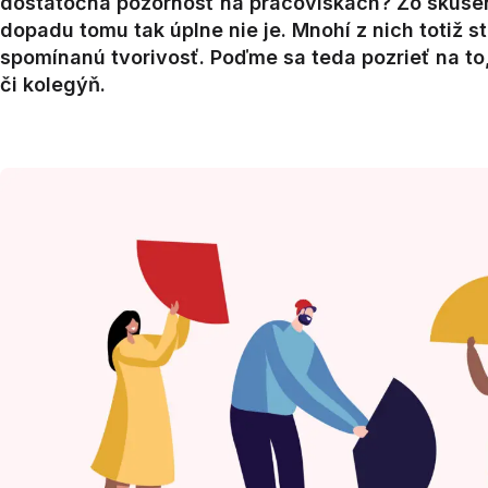
dostatočná pozornosť na pracoviskách? Zo skúsenos
dopadu tomu tak úplne nie je. Mnohí z nich totiž st
spomínanú tvorivosť. Poďme sa teda pozrieť na to,
či kolegýň.