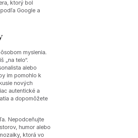
ra, ktorý bol
 podľa Google a
y
pôsobom myslenia.
š „na telo“.
sonalista alebo
 by im pomohlo k
skusie nových
iac autentické a
ijatia a dopomôžete
eľa. Nepodceňujte
estorov, humor alebo
 mozaiky, ktorá vo