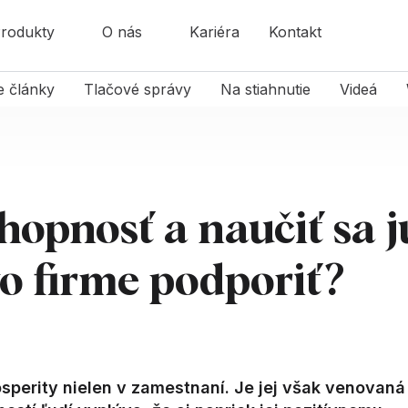
rodukty
O nás
Kariéra
Kontakt
e články
Tlačové správy
Na stiahnutie
Videá
hopnosť a naučiť sa j
o firme podporiť?
osperity nielen v zamestnaní. Je jej však venovaná