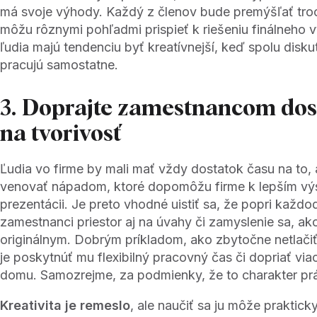
má svoje výhody. Každý z členov bude premýšľať tro
môžu rôznymi pohľadmi prispieť k riešeniu finálneho
ľudia majú tendenciu byť kreatívnejší, keď spolu disku
pracujú samostatne.
3. Doprajte zamestnancom dos
na tvorivosť
Ľudia vo firme by mali mať vždy dostatok času na to, 
venovať nápadom, ktoré dopomôžu firme k lepším vý
prezentácii. Je preto vhodné uistiť sa, že popri každ
zamestnanci priestor aj na úvahy či zamyslenie sa, ako
originálnym. Dobrým príkladom, ako zbytočne netlači
je poskytnúť mu flexibilný pracovný čas či dopriať via
domu. Samozrejme, za podmienky, že to charakter pr
Kreativita je remeslo
, ale naučiť sa ju môže praktic