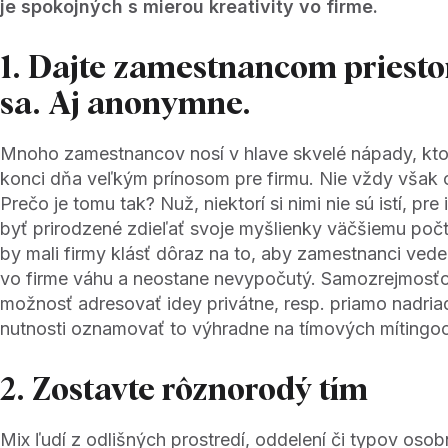
je spokojných s mierou kreativity vo firme.
1. Dajte zamestnancom priestor
sa. Aj anonymne.
Mnoho zamestnancov nosí v hlave skvelé nápady, kt
konci dňa veľkým prínosom pre firmu. Nie vždy však o
Prečo je tomu tak? Nuž, niektorí si nimi nie sú istí, pr
byť prirodzené zdieľať svoje myšlienky väčšiemu počt
by mali firmy klásť dôraz na to, aby zamestnanci vedel
vo firme váhu a neostane nevypočutý. Samozrejmosťo
možnosť adresovať idey privátne, resp. priamo nadri
nutnosti oznamovať to výhradne na tímových mítingo
2. Zostavte rôznorodý tím
Mix ľudí z odlišných prostredí, oddelení či typov oso