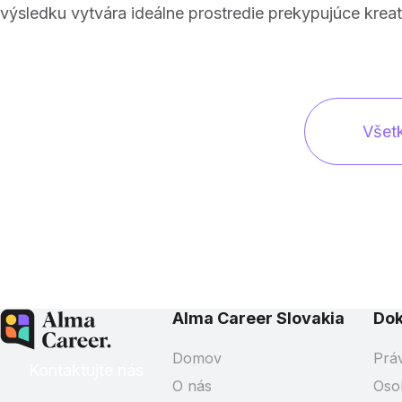
výsledku vytvára ideálne prostredie prekypujúce kre
Všet
Alma Career Slovakia
Do
Domov
Prá
Kontaktujte nás
O nás
Oso