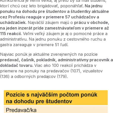
Konkurencia je veľmi veľká, aj preto by sa mali študenti,
ktorí chcú cez leto brigádovať, poponáhľať.
Na jednu
ponuku na dohodu pre študentov a študentky aktuálne
cez Profesiu reaguje v priemere 57 uchádzačov a
uchádzačiek.
Najväčší záujem majú o
prácu v obchode,
na jeden inzerát príde zamestnávateľom v priemere až
115 reakcií.
Veľmi veľký záujem je aj o pomocné práce a
administratívu. Na jednu ponuku z cestovného ruchu a
gastra zareaguje v priemere 51 ľudí.
Najviac ponúk je aktuálne zverejnených na pozície
predavač, čašník, pokladník, administratívny pracovník a
dokladač tovaru.
Viac ako 100 reakcií prichádza v
priemere na ponuky na predavačov (107), vizualistov
(136) a odborných predajcov (179).