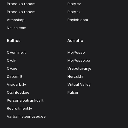
Práca za rohom
Platy.cz
Práce za rohem
Platy.sk
Atmoskop
Paylab.com
Nelisa.com
Baltics
Adriatic
CVonline.lt
MojPosao
CV.lv
MojPosao.ba
CV.ee
Vrabotuvanje
Dirbam.lt
Hercul.hr
Visidarbi.lv
Virtual Valley
Otsintood.ee
Pulser
Personaloatrankos.lt
Recruitment.lv
Varbamisteenused.ee