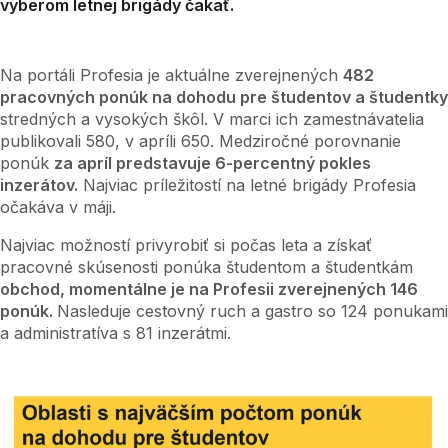
výberom letnej brigády čakať.
Na portáli Profesia je aktuálne zverejnených
482
pracovných ponúk na dohodu pre študentov a študentky
stredných a vysokých škôl. V marci ich zamestnávatelia
publikovali 580, v apríli 650. Medziročné porovnanie
ponúk
za apríl predstavuje 6-percentný pokles
inzerátov.
Najviac príležitostí na letné brigády Profesia
očakáva v máji.
Najviac možností privyrobiť si počas leta a získať
pracovné skúsenosti ponúka študentom a študentkám
obchod, momentálne je na Profesii zverejnených 146
ponúk.
Nasleduje cestovný ruch a gastro so 124 ponukami
a administratíva s 81 inzerátmi.