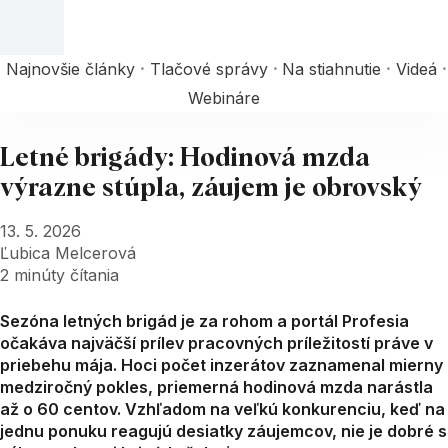
Najnovšie články
Tlačové správy
Na stiahnutie
Videá
Webináre
Letné brigády: Hodinová mzda
výrazne stúpla, záujem je obrovský
13. 5. 2026
Ľubica Melcerová
2
minúty čítania
Sezóna letných brigád je za rohom a portál Profesia
očakáva najväčší prílev pracovných príležitostí práve v
priebehu mája. Hoci počet inzerátov zaznamenal mierny
medziročný pokles, priemerná hodinová mzda narástla
až o 60 centov. Vzhľadom na veľkú konkurenciu, keď na
jednu ponuku reagujú desiatky záujemcov, nie je dobré s