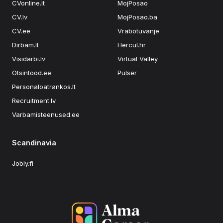
CVonline.lt
MojPosao
CV.lv
MojPosao.ba
CV.ee
Vrabotuvanje
Dirbam.lt
Hercul.hr
Visidarbi.lv
Virtual Valley
Otsintood.ee
Pulser
Personaloatrankos.lt
Recruitment.lv
Varbamisteenused.ee
Scandinavia
Jobly.fi