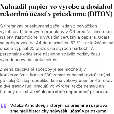
Nahradil papier vo výrobe a dosiahol
rekordnú účasť v prieskume (DITON)
S firemnými prieskumami začal jeden z najväčších
výrobcov betónových produktov v ČR pred šiestimi rokmi.
Najprv staromódne, s využitím ceruzky a papiera. Účasť
sa pohybovala od 44 do maximálne 52 %, nie každému sa
chcelo vypĺňať 25 otázok na štyroch hárkoch. A
personálne oddelenie následne strávilo hodiny času
vyhodnocovaním dotazníkov.
Zmeniť zaužívané spôsoby je ale možné aj v
konzervatívnej firme s 300 zamestnancami roztrúsenými
po celej Českej republike, kde je vekový priemer 45 rokov
a dve tretiny ľudí pracujú vo výrobe, takže nemajú ani
firemný e-mail.
Je však potrebné nepodceniť prípravu.
Vďaka Arnoldovi, s ktorým sa príjemne rozpráva,
sme mali historicky najvyššiu účasť v prieskume.