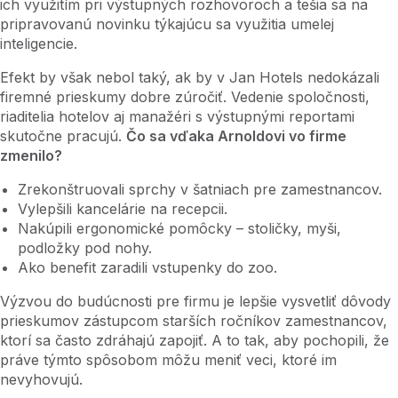
ich využitím pri výstupných rozhovoroch a tešia sa na
pripravovanú novinku týkajúcu sa využitia umelej
inteligencie.
Efekt by však nebol taký, ak by v Jan Hotels nedokázali
firemné prieskumy dobre zúročiť. Vedenie spoločnosti,
riaditelia hotelov aj manažéri s výstupnými reportami
skutočne pracujú.
Čo sa vďaka Arnoldovi vo firme
zmenilo?
Zrekonštruovali sprchy v šatniach pre zamestnancov.
Vylepšili kancelárie na recepcii.
Nakúpili ergonomické pomôcky – stoličky, myši,
podložky pod nohy.
Ako benefit zaradili vstupenky do zoo.
Výzvou do budúcnosti pre firmu je lepšie vysvetliť dôvody
prieskumov zástupcom starších ročníkov zamestnancov,
ktorí sa často zdráhajú zapojiť. A to tak, aby pochopili, že
práve týmto spôsobom môžu meniť veci, ktoré im
nevyhovujú.