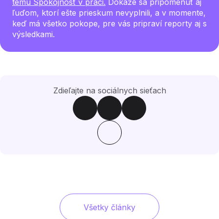
tému Spokojnosť v práci.
Dokáže sa pripomenúť aj
ľuďom, ktorí ešte prieskum nevyplnili, a v momente,
keď má všetko pokope, pre vás pripraví reporty aj s
výsledkami.
Zdieľajte na sociálnych sieťach
Všetky články