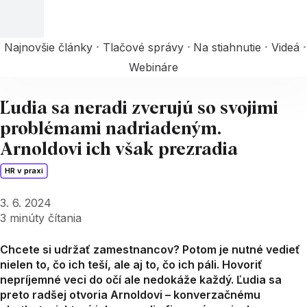
Najnovšie články
Tlačové správy
Na stiahnutie
Videá
Webináre
Ľudia sa neradi zverujú so svojimi
problémami nadriadeným.
Arnoldovi ich však prezradia
HR v praxi
3. 6. 2024
3
minúty čítania
Chcete si udržať zamestnancov? Potom je nutné vedieť
nielen to, čo ich teší, ale aj to, čo ich páli. Hovoriť
nepríjemné veci do očí ale nedokáže každý. Ľudia sa
preto radšej otvoria Arnoldovi – konverzačnému