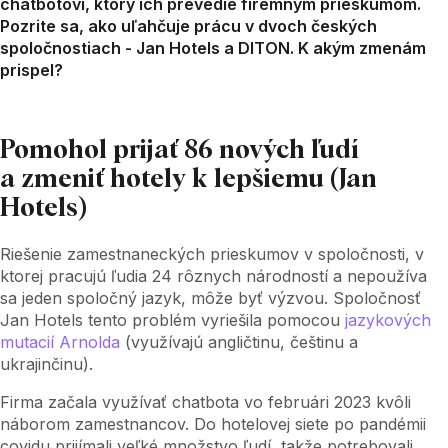
chatbotovi, ktorý ich prevedie firemným prieskumom.
Pozrite sa, ako uľahčuje prácu v dvoch českých
spoločnostiach - Jan Hotels a DITON. K akým zmenám
prispel?
Pomohol prijať 86 nových ľudí
a zmeniť hotely k lepšiemu (Jan
Hotels)
Riešenie zamestnaneckých prieskumov v spoločnosti, v
ktorej pracujú ľudia 24 rôznych národností a nepoužíva
sa jeden spoločný jazyk, môže byť výzvou. Spoločnosť
Jan Hotels tento problém vyriešila pomocou
jazykových
mutacií Arnolda
(využívajú angličtinu, češtinu a
ukrajinčinu).
Firma začala využívať chatbota vo februári 2023 kvôli
náborom zamestnancov. Do hotelovej siete po pandémii
covidu prijímali veľké množstvo ľudí, takže potrebovali