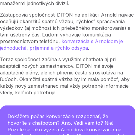
manažérmi jednotlivých divízií.
Zástupcovia spoločnosti DITON na aplikácii Arnold najviac
oceňujú okamžitú spätnú väzbu, rýchlosť spracovania
výsledkov (aj možnosť ich priebežného monitorovania) a
tým ušetrený čas. Ľuďom vyhovuje komunikácia
prostredníctvom telefónu,
konverzácia s Arnoldom je
jednoduchá, príjemná a rýchlo odsýpa
.
Teraz spoločnosť začína s využitím chatbota aj pri
adaptácii nových zamestnancov. DITON má svoje
adaptačné plány, ale ich plnenie často stroskotáva na
ľuďoch. Okamžitá spätná väzba by im mala pomôcť, aby
každý nový zamestnanec mal vždy potrebné informácie
vtedy, keď ich potrebuje.
Dokážete počas konverzácie rozpoznať, že
hovoríte s chatbotom? Áno. Vadí vám to? Nie!
Pozrite sa, ako vyzerá Arnoldova konverzácia na