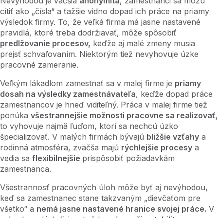
Nevýhodou je väčšia
anonymita
, zamestnanci sa môžu
cítiť ako „čísla“ a ťažšie vidno dopad ich práce na priamy
výsledok firmy. To, že veľká firma má jasne nastavené
pravidlá, ktoré treba dodržiavať, môže spôsobiť
predlžovanie procesov,
keďže aj malé zmeny musia
prejsť schvaľovaním. Niektorým tiež nevyhovuje úzke
pracovné zameranie.
Veľkým lákadlom zamestnať sa v malej firme je
priamy
dosah na výsledky zamestnávateľa
, keďže dopad práce
zamestnancov je hneď viditeľný. Práca v malej firme tiež
ponúka
všestrannejšie možnosti pracovne sa realizovať
,
to vyhovuje najmä ľuďom, ktorí sa nechcú úzko
špecializovať. V malých firmách bývajú
bližšie vzťahy
a
rodinná atmosféra, zväčša majú
rýchlejšie procesy
a
vedia sa
flexibilnejšie
prispôsobiť požiadavkám
zamestnanca.
Všestrannosť pracovných úloh môže byť aj nevýhodou,
keď sa zamestnanec stane takzvaným „dievčaťom pre
všetko“ a
nemá jasne nastavené hranice svojej práce.
V