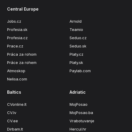
Central Europe
Jobs.cz
Arnold
Profesia.sk
Teamio
Profesia.cz
Seduo.cz
Prace.cz
Seduo.sk
Práca za rohom
Platy.cz
Práce za rohem
Platy.sk
Atmoskop
Paylab.com
Nelisa.com
Baltics
Adriatic
CVonline.lt
MojPosao
CV.lv
MojPosao.ba
CV.ee
Vrabotuvanje
Dirbam.lt
Hercul.hr