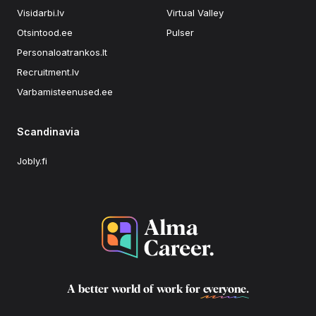
Visidarbi.lv
Virtual Valley
Otsintood.ee
Pulser
Personaloatrankos.lt
Recruitment.lv
Varbamisteenused.ee
Scandinavia
Jobly.fi
A better world of work for
everyone
.