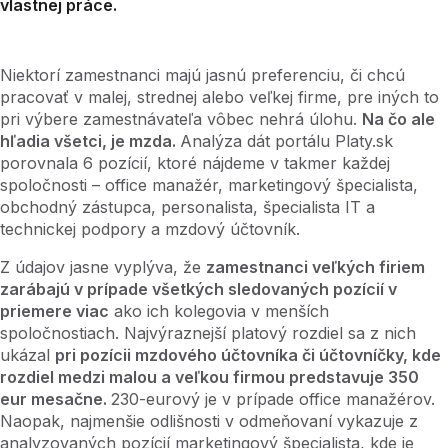
vlastnej práce.
Niektorí zamestnanci majú jasnú preferenciu, či chcú
pracovať v malej, strednej alebo veľkej firme, pre iných to
pri výbere zamestnávateľa vôbec nehrá úlohu.
Na čo ale
hľadia všetci, je mzda.
Analýza dát portálu Platy.sk
porovnala 6 pozícií, ktoré nájdeme v takmer každej
spoločnosti – office manažér, marketingový špecialista,
obchodný zástupca, personalista, špecialista IT a
technickej podpory a mzdový účtovník.
Z údajov jasne vyplýva, že
zamestnanci veľkých firiem
zarábajú v prípade všetkých sledovaných pozícií v
priemere viac
ako ich kolegovia v menších
spoločnostiach. Najvýraznejší platový rozdiel sa z nich
ukázal
pri pozícii mzdového účtovníka či účtovníčky, kde
rozdiel medzi malou a veľkou firmou predstavuje 350
eur mesačne.
230-eurový je v prípade office manažérov.
Naopak, najmenšie odlišnosti v odmeňovaní vykazuje z
analyzovaných pozícií marketingový špecialista, kde je