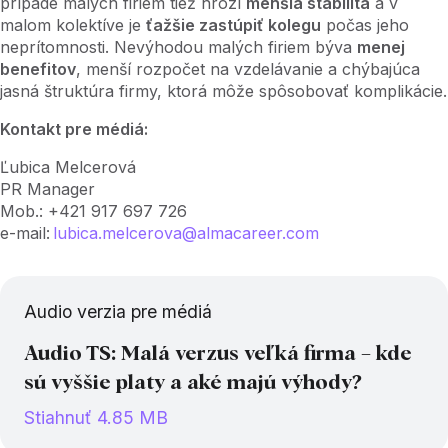
prípade malých firiem tiež hrozí
menšia stabilita
a v
malom kolektíve je
ťažšie zastúpiť kolegu
počas jeho
neprítomnosti. Nevýhodou malých firiem býva
menej
benefitov
, menší rozpočet na vzdelávanie a chýbajúca
jasná štruktúra firmy, ktorá môže spôsobovať komplikácie.
Kontakt pre médiá:
Ľubica Melcerová
PR Manager
Mob.: +421 917 697 726
e-mail:
lubica.melcerova@almacareer.com
Audio verzia pre médiá
Audio TS: Malá verzus veľká firma – kde
sú vyššie platy a aké majú výhody?
Stiahnuť 4.85 MB