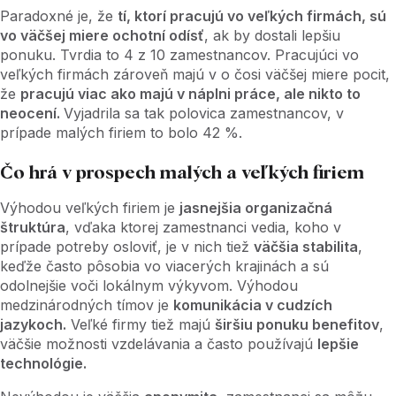
Paradoxné je, že
tí, ktorí pracujú vo veľkých firmách, sú
vo väčšej miere ochotní odísť
, ak by dostali lepšiu
ponuku. Tvrdia to 4 z 10 zamestnancov. Pracujúci vo
veľkých firmách zároveň majú v o čosi väčšej miere pocit,
že
pracujú viac ako majú v náplni práce, ale nikto to
neocení.
Vyjadrila sa tak polovica zamestnancov, v
prípade malých firiem to bolo 42 %.
Čo hrá v prospech malých a veľkých firiem
Výhodou veľkých firiem je
jasnejšia organizačná
štruktúra
, vďaka ktorej zamestnanci vedia, koho v
prípade potreby osloviť, je v nich tiež
väčšia stabilita
,
keďže často pôsobia vo viacerých krajinách a sú
odolnejšie voči lokálnym výkyvom. Výhodou
medzinárodných tímov je
komunikácia v cudzích
jazykoch.
Veľké firmy tiež majú
širšiu ponuku benefitov
,
väčšie možnosti vzdelávania a často používajú
lepšie
technológie.