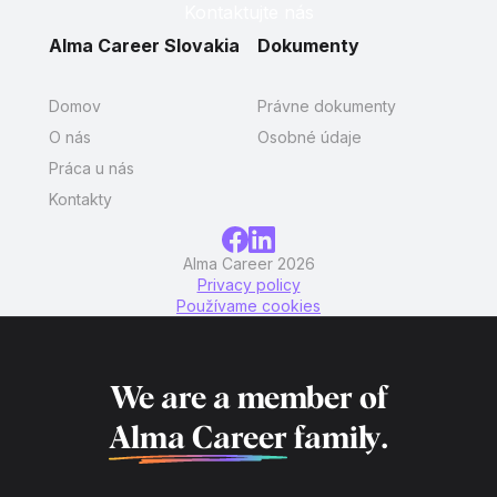
Kontaktujte nás
Alma Career Slovakia
Dokumenty
Domov
Právne dokumenty
O nás
Osobné údaje
Práca u nás
Kontakty
Alma Career 2026
Privacy policy
Používame cookies
We are a member of
Alma Career
family.