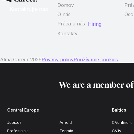
Domov
Prá
Kontaktujte nás
O nás
Oso
Práca u nás
Hiring
Kontakty
Alma Career 2026
Privacy policy
Používame cookies
We are a member o
Central Europe
Baltics
Jobs.cz
Arnold
CVonline.lt
Profesia.sk
Teamio
CV.lv