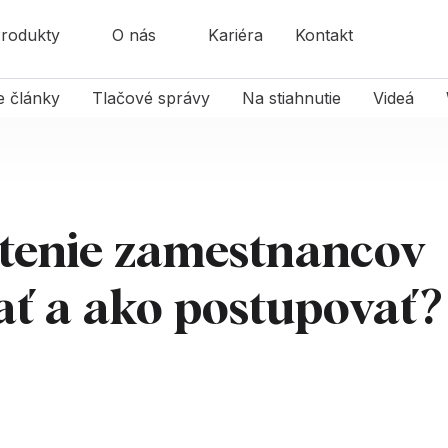
rodukty
O nás
Kariéra
Kontakt
e články
Tlačové správy
Na stiahnutie
Videá
tenie zamestnancov
ať a ako postupovať?