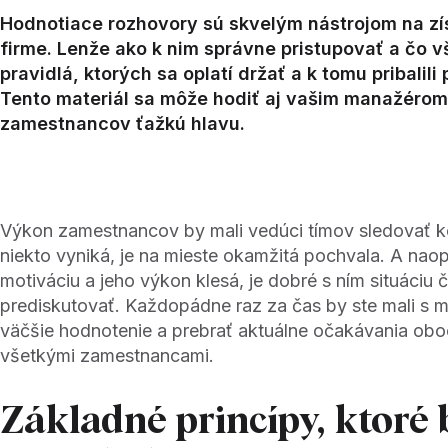
Hodnotiace rozhovory sú skvelým nástrojom na zí
firme. Lenže ako k nim správne pristupovať a čo 
pravidlá, ktorých sa oplatí držať a k tomu pribali
Tento materiál sa môže hodiť aj vašim manažérom
zamestnancov ťažkú hlavu.
Výkon zamestnancov by mali vedúci tímov sledovať k
niekto vyniká, je na mieste okamžitá pochvala. A naop
motiváciu a jeho výkon klesá, je dobré s ním situáciu č
prediskutovať. Každopádne raz za čas by ste mali s 
väčšie hodnotenie a prebrať aktuálne očakávania obo
všetkými zamestnancami.
Základné princípy, ktoré 