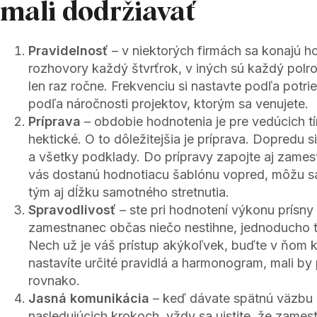
mali dodržiavať
Pravidelnosť
– v niektorých firmách sa konajú h
rozhovory každý štvrťrok, v iných sú každý polr
len raz ročne. Frekvenciu si nastavte podľa potrie
podľa náročnosti projektov, ktorým sa venujete.
Príprava
– obdobie hodnotenia je pre vedúcich 
hektické. O to dôležitejšia je príprava. Dopredu s
a všetky podklady. Do prípravy zapojte aj zame
vás dostanú hodnotiacu šablónu vopred, môžu sa p
tým aj dĺžku samotného stretnutia.
Spravodlivosť
– ste pri hodnotení výkonu prísny
zamestnanec občas niečo nestihne, jednoducho t
Nech už je váš prístup akýkoľvek, buďte v ňom k
nastavíte určité pravidlá a harmonogram, mali by 
rovnako.
Jasná komunikácia
– keď dávate spätnú väzbu 
nasledujúcich krokoch, vždy sa uistite, že zame