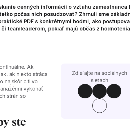
skanie cenných informácií o vzťahu zamestnanca 
všetko počas nich posudzovať? Zhrnuli sme základ
li praktické PDF s konkrétnymi bodmi, ako postupova
 či teamleaderom, pokiaľ majú občas z hodnoteni
ontinuálne. Ak
Zdieľajte na sociálnych
ak, ak niekto stráca
sieťach
o najskôr citlivo
manažérmi vykonať
ch strán so
by ste