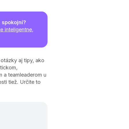
 spokojní?
e inteligentne,
otázky aj tipy, ako
tickom,
m a teamleaderom u
ti tiež. Určite to