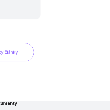
ky články
kumenty