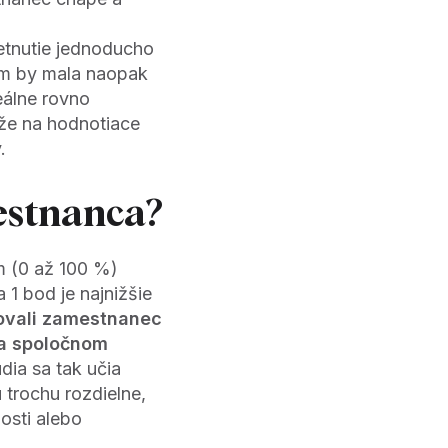
etnutie jednoducho
čom by mala naopak
eálne rovno
 že na hodnotiace
.
estnanca?
m (0 až 100 %)
 1 bod je najnižšie
ovali zamestnanec
na spoločnom
dia sa tak učia
u trochu rozdielne,
nosti alebo