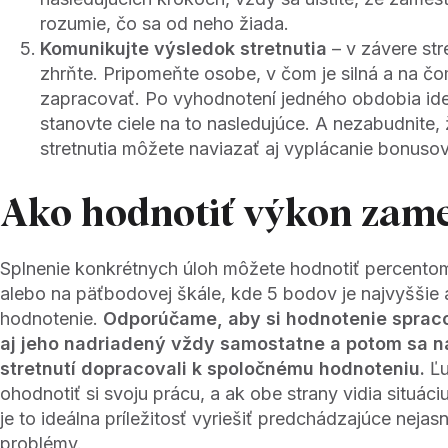
rozumie, čo sa od neho žiada.
Komunikujte výsledok stretnutia
– v závere str
zhrňte. Pripomeňte osobe, v čom je silná a na 
zapracovať. Po vyhodnotení jedného obdobia id
stanovte ciele na to nasledujúce. A nezabudnite,
stretnutia môžete naviazať aj vyplácanie bonusov
Ako hodnotiť výkon zam
Splnenie konkrétnych úloh môžete hodnotiť percento
alebo na päťbodovej škále, kde 5 bodov je najvyššie a
hodnotenie.
Odporúčame, aby si hodnotenie sprac
aj jeho nadriadený vždy samostatne a potom sa 
stretnutí dopracovali k spoločnému hodnoteniu.
Ľu
ohodnotiť si svoju prácu, a ak obe strany vidia situáci
je to ideálna príležitosť vyriešiť predchádzajúce nejas
problémy.