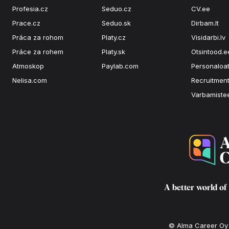
Profesia.cz
Seduo.cz
CV.ee
Prace.cz
Seduo.sk
Dirbam.lt
Práca za rohom
Platy.cz
Visidarbi.lv
Práce za rohem
Platy.sk
Otsintood.e
Atmoskop
Paylab.com
Personaloat
Nelisa.com
Recruitment
Varbamiste
A better world of
© Alma Career Oy a