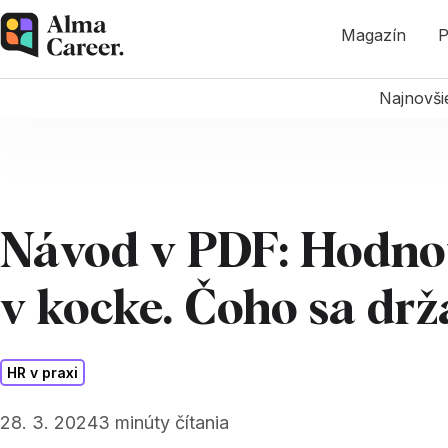
Magazín
P
Najnovši
Návod v PDF: Hodno
v kocke. Čoho sa drž
HR v praxi
28. 3. 2024
3
minúty čítania