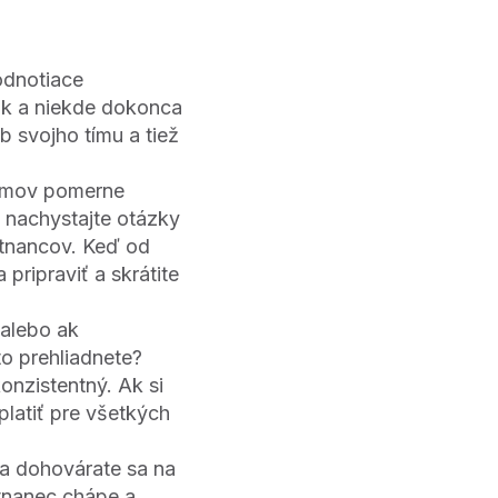
odnotiace
ok a niekde dokonca
b svojho tímu a tiež
tímov pomerne
i nachystajte otázky
stnancov. Keď od
ripraviť a skrátite
 alebo ak
o prehliadnete?
onzistentný. Ak si
platiť pre všetkých
a dohovárate sa na
stnanec chápe a