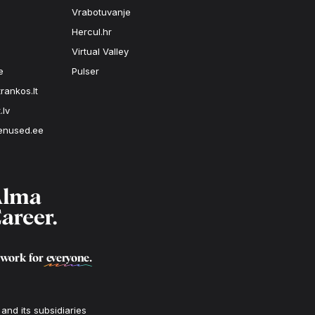
Vrabotuvanje
Hercul.hr
Virtual Valley
e
Pulser
rankos.lt
.lv
enused.ee
 work for
everyone
.
nd its subsidiaries