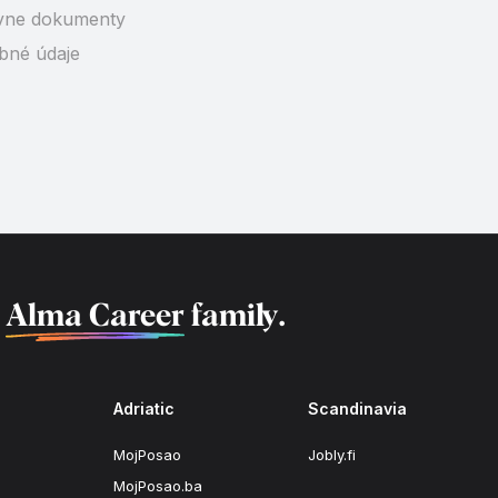
vne dokumenty
bné údaje
f
Alma Career
family.
Adriatic
Scandinavia
MojPosao
Jobly.fi
MojPosao.ba