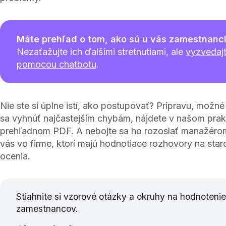
Máte prehľad o tom, ako sú u vás zamestnanci
Nezaťažujte ich ďalšími stretnutiami, ale
vyzvedajt
pomocou chatbotu
.
Nie ste si úplne istí, ako postupovať? Prípravu, možné 
sa vyhnúť najčastejším chybám, nájdete v našom prak
prehľadnom PDF. A nebojte sa ho rozoslať manažéro
vás vo firme, ktorí majú hodnotiace rozhovory na staros
ocenia.
Stiahnite si vzorové otázky a okruhy na hodnotenie
zamestnancov.