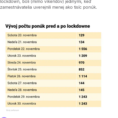
lockdown, boli (mimo víkendov) jedinými, keď
zamestnávatelia uverejnili menej ako tisíc ponúk.