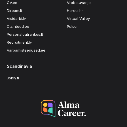
CV.ee
Vrabotuvanje
Dirbam.lt
Hercul.hr
Visidarbi.lv
Virtual Valley
Otsintood.ee
Pulser
Personaloatrankos.lt
Recruitment.lv
Varbamisteenused.ee
Scandinavia
Jobly.fi