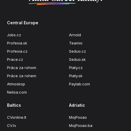
Central Europe
Jobs.cz
Arnold
Profesia.sk
Teamio
Profesia.cz
Seduo.cz
Prace.cz
Seduo.sk
Práca za rohom
Platy.cz
Práce za rohem
Platy.sk
Atmoskop
Paylab.com
Nelisa.com
Baltics
Adriatic
CVonline.lt
MojPosao
CV.lv
MojPosao.ba