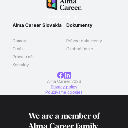
Kontaktujte nás
Alma Career Slovakia
Dokumenty
Domov
Právne dokumenty
O nás
Osobné údaje
Práca u nás
Kontakty
Alma Career 2026
Privacy policy
Používame cookies
We are a member of
Alma Career
family.