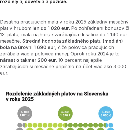
rozdiely aj odvetvia a pozície.
Desatina pracujúcich mala v roku 2025 základný mesačný
plat v hrubom
len do 1 020 eur.
Po zohľadnení bonusov či
13. platu, mala najhoršie zarábajúca desatina do 1 140 eur
mesačne.
Stredná hodnota základného platu (medián)
bola na úrovni 1 690 eur,
čiže polovica pracujúcich
zarábala viac a polovica menej. Oproti roku 2024 je to
nárast o takmer 200 eur.
10 percent najlepšie
zarábajúcich si mesačne pripísalo na účet viac ako 3 000
eur.