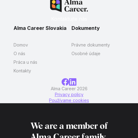
Kontaktujte nás
Alma Career Slovakia
Dokumenty
Domov
Právne dokumenty
O nás
Osobné údaje
Práca u nás
Kontakty
Alma Career 2026
Privacy policy
Používame cookies
We are a member of
Alma Career
family.