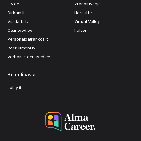
CV.ee
Vrabotuvanje
Dirbam.lt
Hercul.hr
Visidarbi.lv
Virtual Valley
Otsintood.ee
Pulser
Personaloatrankos.lt
Recruitment.lv
Varbamisteenused.ee
Scandinavia
Jobly.fi