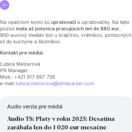
Na opačnom konci sú
upratovači
a upratovačky. Na tejto
pozícií
mala až polovica pracujúcich len do 880 eur
,
900-eurový medián bol u krajčírov, vrátnikov, pomocných
síl do kuchyne a školníkov.
Kontakt pre médiá:
Ľubica Melcerová
PR Manager
Mob.: +421 917 697 726
e-mail:
lubica.melcerova@almacareer.com
Audio verzia pre médiá
Audio TS: Platy v roku 2025: Desatina
zarábala len do 1 020 eur mesačne