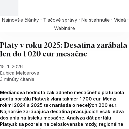
Najnovšie články
Tlačové správy
Na stiahnutie
Videá
Webináre
Platy v roku 2025: Desatina zarábala
len do 1 020 eur mesačne
15. 1. 2026
Ľubica Melcerová
3
minúty čítania
Mediánová hodnota základného mesačného platu bola
podľa portálu Platy.sk vlani takmer 1 700 eur. Medzi
rokmi 2024 a 2025 tak narástla o necelých 200 eur.
Najhoršie zarábajúca desatina pracujúcich však ledva
dosiahla na tisícku mesačne. Analýza dát portálu
Platy.sk sa pozrela na celoslovenské mzdy, regionálne