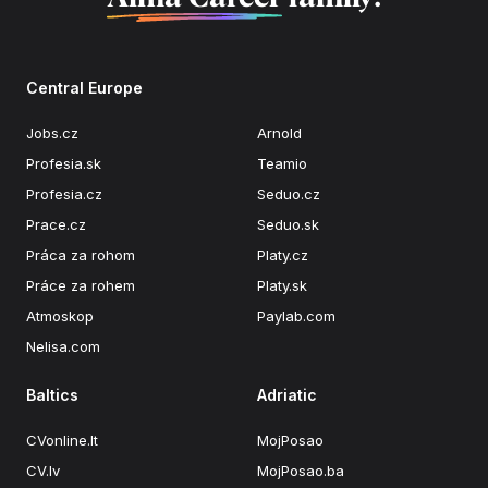
Central Europe
Jobs.cz
Arnold
Profesia.sk
Teamio
Profesia.cz
Seduo.cz
Prace.cz
Seduo.sk
Práca za rohom
Platy.cz
Práce za rohem
Platy.sk
Atmoskop
Paylab.com
Nelisa.com
Baltics
Adriatic
CVonline.lt
MojPosao
CV.lv
MojPosao.ba