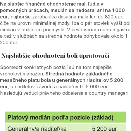
Najslabšie finančné ohodnotenie mali ľudia v
pomocných prácach, medián sa nedostal ani na 1 000
eur,
najhoršie zarábajúca desatina mala len do 820 eur,
čiže na úrovni minimálnej mzdy. Iba o pár stoviek vyšší bol
medián v textilnom priemysle. V cestovnom ruchu a gastre
a tiež v službách sa stredná hodnota pohybovala okolo 1
200 eur.
Najslabšie ohodnotení boli upratovači
Spomedzi konkrétnych pozícií sú na tom najlepšie
vrcholoví manažéri.
Stredná hodnota základného
mesačného platu bola u generálnych riaditeľov 5 200
eur,
u riaditeľov závodu a riaditeľov IT 5 000 eur.
Nasledujú vedúci právneho oddelenia a country manageri.