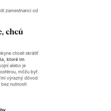
ili zamestnanci od
, chcú
yne chceli skrátiť
a, ktoré im
ojní alebo je
osférou, môžu byť
eľmi výrazný dôvod
u
bez nutnosti