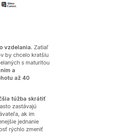
o vzdelania.
Zatiaľ
 by chcelo kratšiu
elaných s maturitou
aním a
ehotu až 40
čšia túžba skrátiť
často zastávajú
ávateľa, ak im
enejšie jednanie
osť rýchlo zmeniť