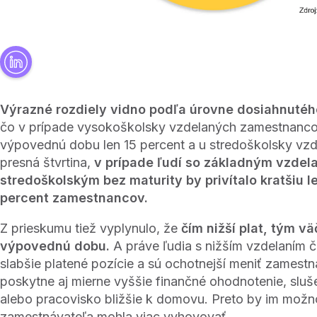
Výrazné rozdiely vidno podľa úrovne dosiahnutéh
čo v prípade vysokoškolsky vzdelaných zamestnancov
výpovednú dobu len 15 percent a u stredoškolsky vzd
presná štvrtina,
v prípade ľudí so základným vzdel
stredoškolským bez maturity by privítalo kratšiu l
percent zamestnancov.
Z prieskumu tiež vyplynulo, že
čím nižší plat, tým vä
výpovednú dobu.
A práve ľudia s nižším vzdelaním 
slabšie platené pozície a sú ochotnejší meniť zamestn
poskytne aj mierne vyššie finančné ohodnotenie, sluš
alebo pracovisko bližšie k domovu. Preto by im možn
zamestnávateľa mohla viac vyhovovať.