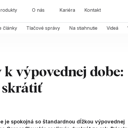
rodukty
O nás
Kariéra
Kontakt
e články
Tlačové správy
Na stiahnutie
Videá
 k výpovednej dobe:
 skrátiť
e je spokojná so štandardnou dĺžkou výpovednej