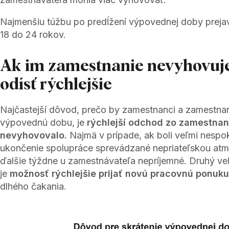
Najmenšiu túžbu po predĺžení výpovednej doby prejav
18 do 24 rokov.
Ak im zamestnanie nevyhovuje
odísť rýchlejšie
Najčastejší dôvod, prečo by zamestnanci a zamestnank
výpovednú dobu, je
rýchlejší odchod zo zamestnani
nevyhovovalo.
Najmä v prípade, ak boli veľmi nespok
ukončenie spolupráce sprevádzané nepriateľskou atm
ďalšie týždne u zamestnávateľa nepríjemné. Druhý v
je
možnosť rýchlejšie prijať novú pracovnú ponuk
dlhého čakania.