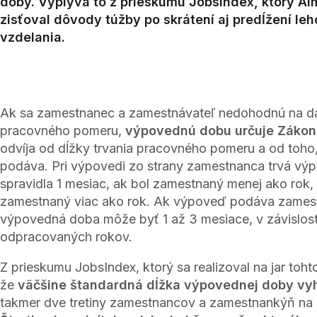
doby. Vyplýva to z prieskumu JobsIndex, ktorý Alm
zisťoval dôvody túžby po skrátení aj predĺžení leh
vzdelania.
Ak sa zamestnanec a zamestnávateľ nedohodnú na d
pracovného pomeru,
výpovednú dobu určuje Zákonn
odvíja od dĺžky trvania pracovného pomeru a od toho
podáva. Pri výpovedi zo strany zamestnanca trvá v
spravidla 1 mesiac, ak bol zamestnaný menej ako rok, 
zamestnaný viac ako rok. Ak výpoveď podáva zamest
výpovedná doba môže byť 1 až 3 mesiace, v závislost
odpracovaných rokov.
Z prieskumu JobsIndex, ktorý sa realizoval na jar toht
že
väčšine štandardná dĺžka výpovednej doby vy
takmer dve tretiny zamestnancov a zamestnankýň na 