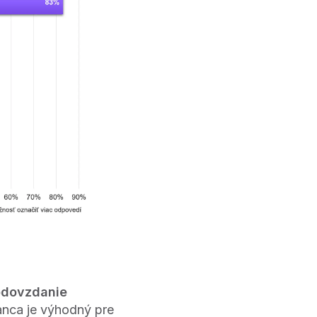
odovzdanie
anca je výhodný pre