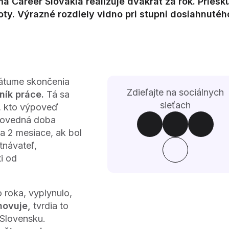
a Career Slovakia realizuje dvakrát za rok. Pries
oty. Výrazné rozdiely vidno pri stupni dosiahnutéh
átume skončenia
Zdieľajte na sociálnych
ík práce.
Tá sa
sieťach
, kto výpoveď
ýpovedná doba
a 2 mesiace, ak bol
návateľ,
i od
o roka, vyplynulo,
hovuje,
tvrdia to
Slovensku.