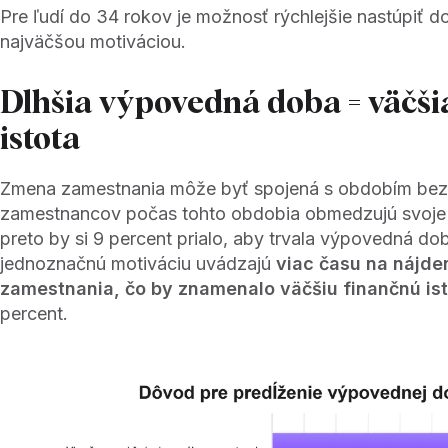
Pre ľudí do 34 rokov je možnosť rýchlejšie nastúpiť d
najväčšou motiváciou.
Dlhšia výpovedná doba = väčši
istota
Zmena zamestnania môže byť spojená s obdobím bez p
zamestnancov počas tohto obdobia obmedzujú svoje
preto by si 9 percent prialo, aby trvala výpovedná do
jednoznačnú motiváciu uvádzajú
viac času na nájde
zamestnania, čo by znamenalo väčšiu finančnú is
percent.