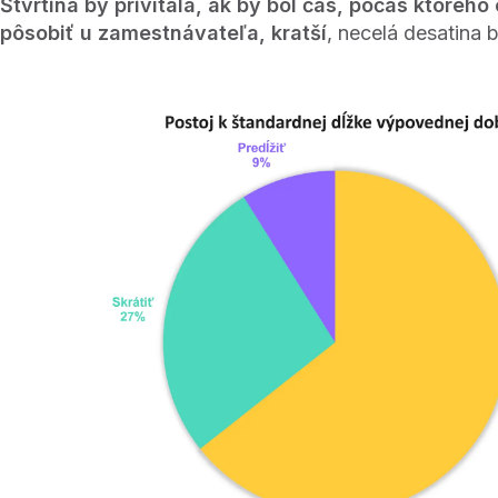
Štvrtina by privítala, ak by bol čas, počas ktorého
pôsobiť u zamestnávateľa, kratší
, necelá desatina b