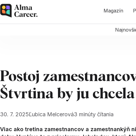
Magazín
P
Najnovši
Postoj zamestnancov
Štvrtina by ju chcela
30. 7. 2025
Ľubica Melcerová
3
minúty čítania
Viac ako tretina zamestnancov a zamestnankýň ni