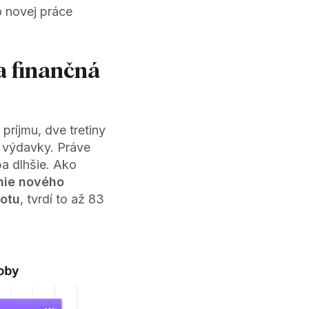
o novej práce
a finančná
ríjmu, dve tretiny
 výdavky. Práve
ba dlhšie. Ako
nie nového
totu
, tvrdí to až 83