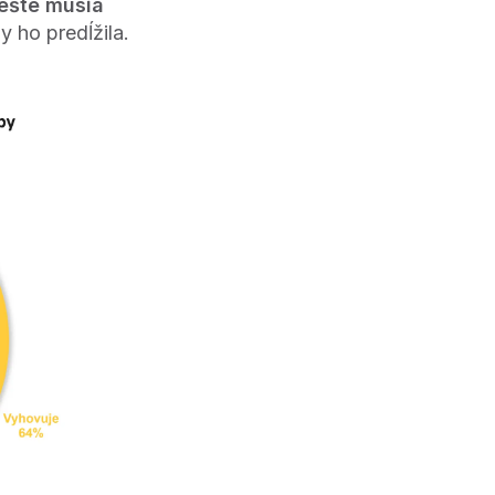
 ešte musia
y ho predĺžila.