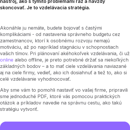
nástroj, ako s týmito problémami raz a navždy
skoncovať. Je to vzdelávacia stratégia.
Akonáhle ju nemáte, budete bojovať s častými
komplikáciami - od nastavenia správneho budgetu cez
zamestnancov, ktorí k osobnému rozvoju nemajú
motiváciu, až po napríklad stagnáciu v schopnostiach
vašich tímov. Pri plánovaní akéhokoľvek vzdelávania, či už
online
alebo offline, je preto potrebné držať sa niekoľkých
základných bodov – a to mať ciele vzdelávania naviazané
aj na ciele firmy, vedieť, ako ich dosiahnuť a tiež to, ako si
celé vzdelávanie vyhodnocovať.
Aby sme vám to pomohli nastaviť vo vašej firme, pripravili
sme jednoduché PDF, ktoré vás pomocou praktických
otázok a príkladov navedie na správnu cestu, ako takú
stratégiu vytvoriť.