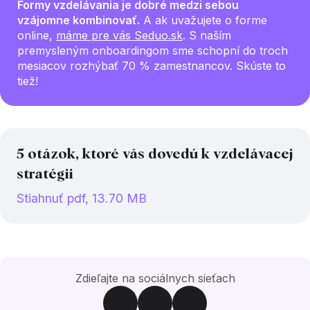
Formy vzdelávania je dobré medzi sebou
vzájomne kombinovať.
A ak uvažujete o forme
online,
máme pre vás Seduo.sk
. S naším
premysleným onboardingom sme schopní do troch
mesiacov rozhýbať 70 % zamestnancov. Skúste to
tiež!
5 otázok, ktoré vás dovedú k vzdelávacej
stratégii
Stiahnuť pdf, 13.70 MB
Zdieľajte na sociálnych sieťach