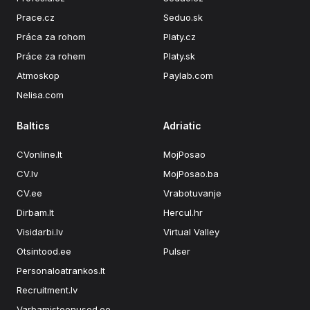
Prace.cz
Seduo.sk
Práca za rohom
Platy.cz
Práce za rohem
Platy.sk
Atmoskop
Paylab.com
Nelisa.com
Baltics
Adriatic
CVonline.lt
MojPosao
CV.lv
MojPosao.ba
CV.ee
Vrabotuvanje
Dirbam.lt
Hercul.hr
Visidarbi.lv
Virtual Valley
Otsintood.ee
Pulser
Personaloatrankos.lt
Recruitment.lv
Varbamisteenused.ee