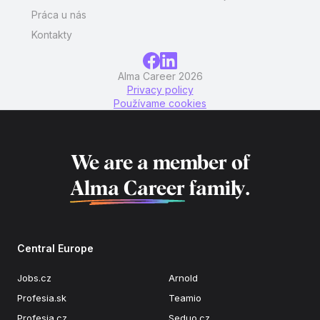
Práca u nás
Kontakty
Alma Career 2026
Privacy policy
Používame cookies
We are a member of
Alma Career
family.
Central Europe
Jobs.cz
Arnold
Profesia.sk
Teamio
Profesia.cz
Seduo.cz