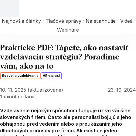
Najnovšie články
Tlačové správy
Na stiahnutie
Videá
Webináre
Praktické PDF: Tápete, ako nastaviť
vzdelávaciu stratégiu? Poradíme
vám, ako na to
Rozvoj a vzdelávanie
HR v praxi
10. 11. 2025
(aktualizované)
23. 10. 2024
1
minúta čítania
Vzdelávanie nejakým spôsobom funguje už vo väčšine
slovenských firiem. Často ale personalisti bojujú s jeho
obhajobou pred vedením alebo s preukázaním jeho
dlhodobých prínosov pre firmu. Ak existuje jeden