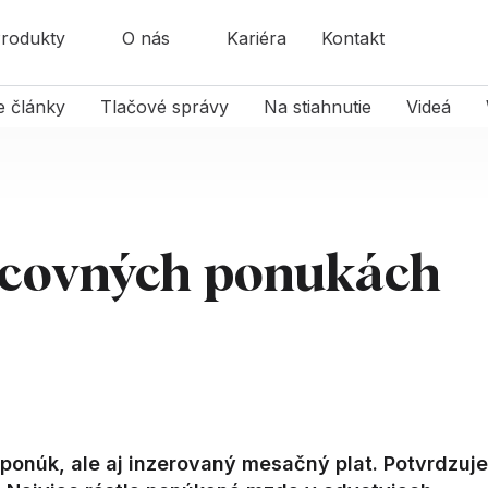
rodukty
O nás
Kariéra
Kontakt
e články
Tlačové správy
Na stiahnutie
Videá
racovných ponukách
ponúk, ale aj inzerovaný mesačný plat. Potvrdzuje