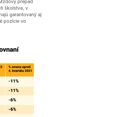
. Mzdový prepad
i školstva, v
majú garantovaný aj
é pozície vo