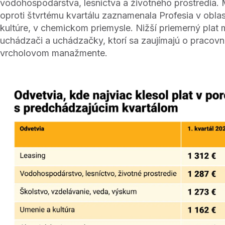
vodohospodárstva, lesníctva a životného prostredia
oproti štvrtému kvartálu zaznamenala Profesia v oblast
kultúre, v chemickom priemysle. Nižší priemerný plat 
uchádzači a uchádzačky, ktorí sa zaujímajú o pracovn
vrcholovom manažmente.