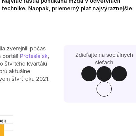
. Najviac rástla ponúkaná mzda v odvetviach
v technike. Naopak, priemerný plat najvýraznejšie
a zverejnili počas
Zdieľajte na sociálnych
 portáli
Profesia.sk
,
sieťach
o štvrtého kvartálu
orú aktuálne
rvom štvrťroku 2021.