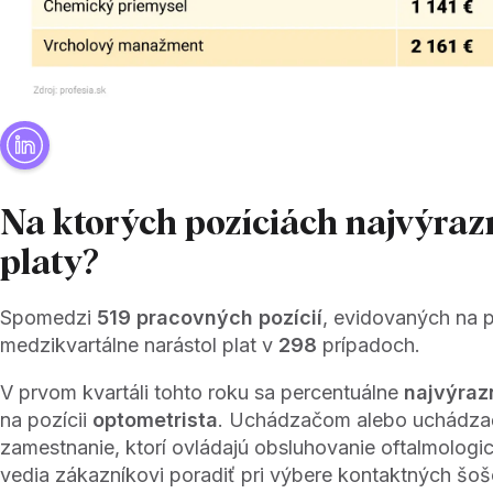
Na ktorých pozíciách najvýrazn
platy?
Spomedzi
519 pracovných pozícií
, evidovaných na po
medzikvartálne narástol plat v
298
prípadoch.
V prvom kvartáli tohto roku sa percentuálne
najvýraz
na pozícii
optometrista
. Uchádzačom alebo uchádz
zamestnanie, ktorí ovládajú obsluhovanie oftalmologic
vedia zákazníkovi poradiť pri výbere kontaktných šoš