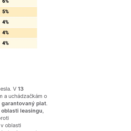
lesla. V
13
om a uchádzačkám o
í garantovaný plat
.
 oblasti leasingu
,
roti
v oblasti