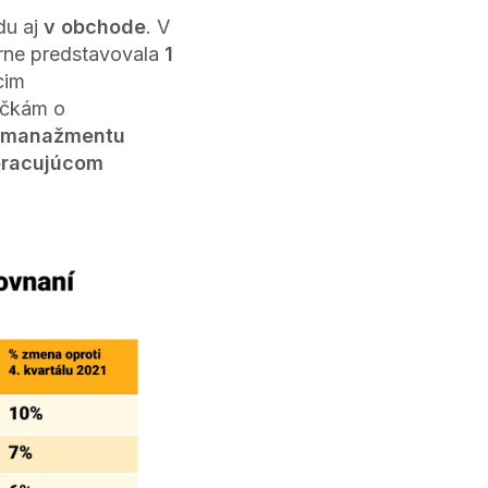
du aj
v obchode
. V
rne predstavovala
1
cim
ačkám o
manažmentu
pracujúcom