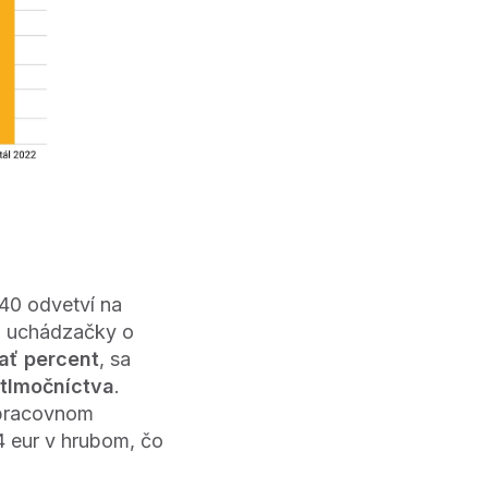
40 odvetví na
 uchádzačky o
ať percent
, sa
 tlmočníctva
.
 pracovnom
4 eur v hrubom, čo