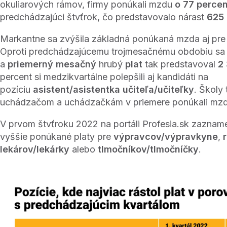
okuliarových rámov, firmy ponúkali mzdu
o 77 percen
predchádzajúci štvťrok, čo predstavovalo nárast
625 
Markantne sa zvýšila základná ponúkaná mzda aj pr
Oproti predchádzajúcemu trojmesačnému obdobiu sa 
a
priemerný mesačný
hrubý
plat
tak predstavoval
2
percent si medzikvartálne polepšili aj kandidáti na
pozíciu
asistent/asistentka učiteľa/učiteľky
. Školy
uchádzačom a uchádzačkám v priemere ponúkali mzdu
V prvom štvťroku 2022 na portáli Profesia.sk zazname
vyššie ponúkané platy pre
výpravcov/výpravkyne
,
lekárov/lekárky
alebo
tlmočníkov/tlmočníčky
.