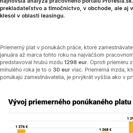
najnovšia analýza pracovného portálu Profesia.sk
prekladateľstvo a tlmočníctvo, v obchode, ale aj 
klesol v oblasti leasingu.
Priemerný plat v ponukách práce, ktoré zamestnávateli
januára až marca tohto roku na najväčšom pracovnom
predstavoval hrubú mzdu
1298 eur
. Oproti priemeru z
minulého roka je to o
30 eur
viac. Priemerná mzda, kt
ponúkajú zamestnávatelia, je prvýkrát vyššia ako v p