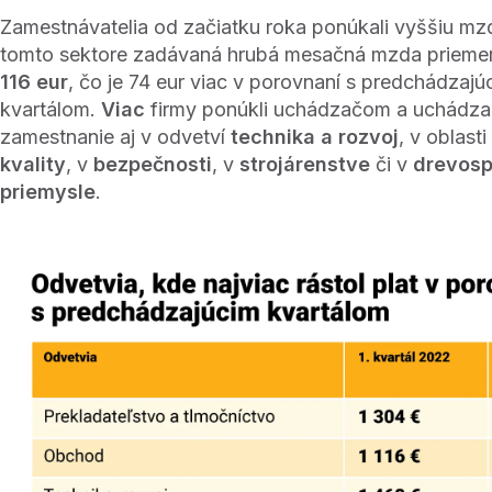
Zamestnávatelia od začiatku roka ponúkali vyššiu mz
tomto sektore zadávaná hrubá mesačná mzda prieme
116 eur
, čo je 74 eur viac v porovnaní s predchádzajú
kvartálom.
Viac
firmy ponúkli uchádzačom a uchádz
zamestnanie aj v odvetví
technika a rozvoj
, v oblasti
kvality
, v
bezpečnosti
, v
strojárenstve
či v
drevos
priemysle
.