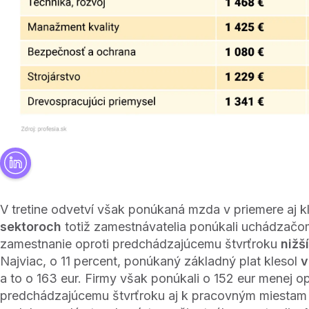
V tretine odvetví však ponúkaná mzda v priemere aj k
sektoroch
totiž zamestnávatelia ponúkali uchádzač
zamestnanie oproti predchádzajúcemu štvrťroku
nižš
Najviac, o 11 percent, ponúkaný základný plat klesol
v
a to o 163 eur. Firmy však ponúkali o 152 eur menej op
predchádzajúcemu štvrťroku aj k pracovným miestam 