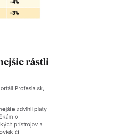
ejšie rástli
rtáli Profesia.sk,
nejšie
zdvihli platy
ačkám o
kých prístrojov a
oviek či