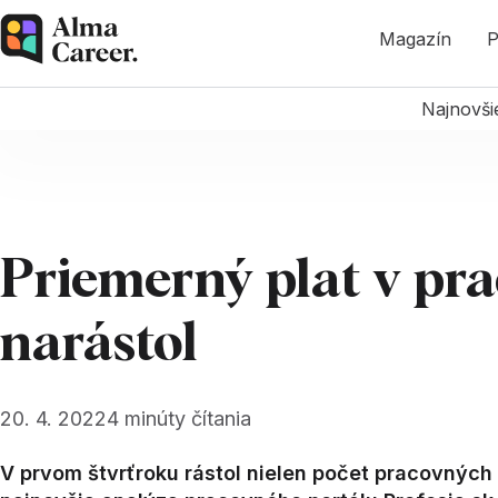
Magazín
P
Najnovši
Priemerný plat v p
narástol
20. 4. 2022
4
minúty čítania
V prvom štvrťroku rástol nielen počet pracovných 