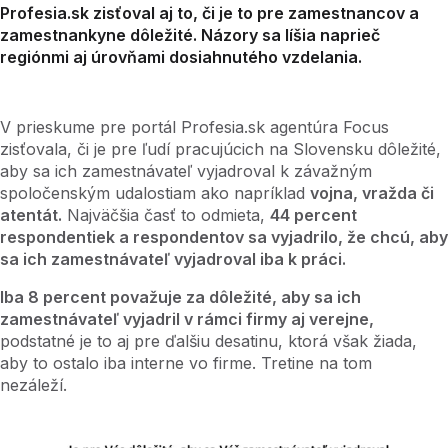
Profesia.sk zisťoval aj to, či je to pre zamestnancov a
zamestnankyne dôležité. Názory sa líšia naprieč
regiónmi aj úrovňami dosiahnutého vzdelania.
V prieskume pre portál Profesia.sk agentúra Focus
zisťovala, či je pre ľudí pracujúcich na Slovensku dôležité,
aby sa ich zamestnávateľ vyjadroval k závažným
spoločenským udalostiam ako napríklad
vojna, vražda či
atentát.
Najväčšia časť to odmieta,
44 percent
respondentiek a respondentov sa vyjadrilo, že chcú, aby
sa ich zamestnávateľ vyjadroval iba k práci.
Iba 8 percent považuje za dôležité, aby sa ich
zamestnávateľ vyjadril v rámci firmy aj verejne,
podstatné je to aj pre ďalšiu desatinu, ktorá však žiada,
aby to ostalo iba interne vo firme. Tretine na tom
nezáleží.