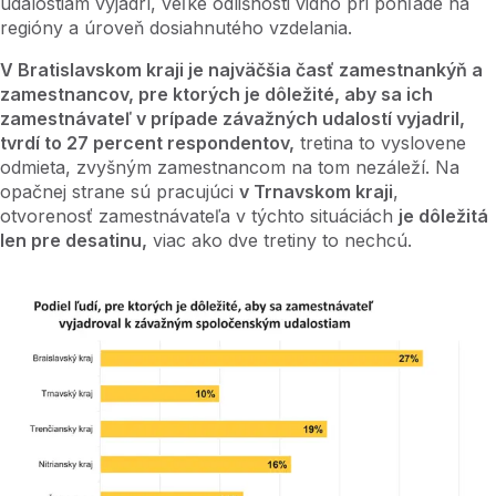
udalostiam vyjadrí, veľké odlišnosti vidno pri pohľade na
regióny a úroveň dosiahnutého vzdelania.
V Bratislavskom kraji je najväčšia časť zamestnankýň a
zamestnancov, pre ktorých je dôležité, aby sa ich
zamestnávateľ v prípade závažných udalostí vyjadril,
tvrdí to 27 percent respondentov,
tretina to vyslovene
odmieta, zvyšným zamestnancom na tom nezáleží. Na
opačnej strane sú pracujúci
v Trnavskom kraji
,
otvorenosť zamestnávateľa v týchto situáciách
je dôležitá
len pre desatinu,
viac ako dve tretiny to nechcú.