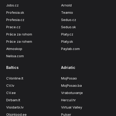
Jobs.cz
Arnold
Profesia.sk
Teamio
Profesia.cz
Seduo.cz
Prace.cz
Seduo.sk
Práca za rohom
Platy.cz
Práce za rohem
Platy.sk
Atmoskop
Paylab.com
Nelisa.com
Baltics
Adriatic
CVonline.lt
MojPosao
CV.lv
MojPosao.ba
CV.ee
Vrabotuvanje
Dirbam.lt
Hercul.hr
Visidarbi.lv
Virtual Valley
Otsintood.ee
Pulser