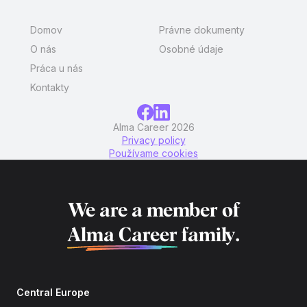
Domov
Právne dokumenty
O nás
Osobné údaje
Práca u nás
Kontakty
Alma Career 2026
Privacy policy
Používame cookies
We are a member of
Alma Career
family.
Central Europe