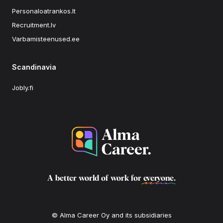
Personaloatrankos.lt
Recruitment.lv
Varbamisteenused.ee
Scandinavia
Jobly.fi
A better world of work for
everyone
.
© Alma Career Oy and its subsidiaries