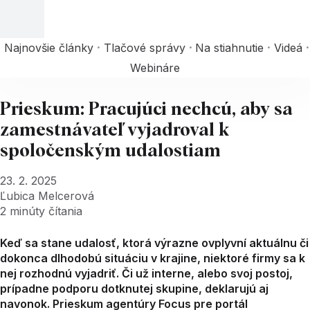
Najnovšie články
Tlačové správy
Na stiahnutie
Videá
Webináre
Prieskum: Pracujúci nechcú, aby sa
zamestnávateľ vyjadroval k
spoločenským udalostiam
23. 2. 2025
Ľubica Melcerová
2
minúty čítania
Keď sa stane udalosť, ktorá výrazne ovplyvní aktuálnu či
dokonca dlhodobú situáciu v krajine, niektoré firmy sa k
nej rozhodnú vyjadriť. Či už interne, alebo svoj postoj,
prípadne podporu dotknutej skupine, deklarujú aj
navonok. Prieskum agentúry Focus pre portál