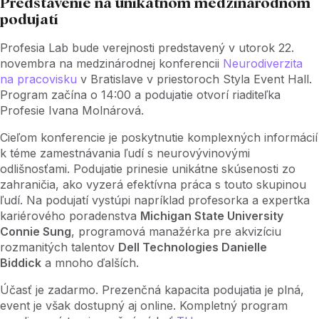
Predstavenie na unikátnom medzinárodnom
podujatí
Profesia Lab bude verejnosti predstavený v utorok 22.
novembra na medzinárodnej konferencii
Neurodiverzita
na pracovisku
v Bratislave v priestoroch Styla Event Hall.
Program začína o 14:00 a podujatie otvorí riaditeľka
Profesie Ivana Molnárová.
Cieľom konferencie je poskytnutie komplexných informácií
k téme zamestnávania ľudí s neurovývinovými
odlišnosťami. Podujatie prinesie unikátne skúsenosti zo
zahraničia, ako vyzerá efektívna práca s touto skupinou
ľudí. Na podujatí vystúpi napríklad profesorka a expertka
kariérového poradenstva
Michigan State University
Connie Sung
, programová manažérka pre akvizíciu
rozmanitých talentov
Dell Technologies Danielle
Biddick
a mnoho ďalších.
Účasť je zadarmo. Prezenčná kapacita podujatia je plná,
event je však dostupný aj online. Kompletný program