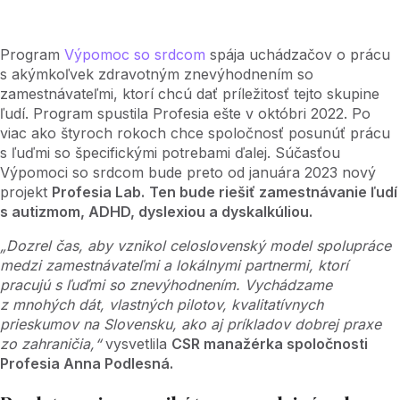
Program
Výpomoc so srdcom
spája uchádzačov o prácu
s akýmkoľvek zdravotným znevýhodnením so
zamestnávateľmi, ktorí chcú dať príležitosť tejto skupine
ľudí. Program spustila Profesia ešte v októbri 2022. Po
viac ako štyroch rokoch chce spoločnosť posunúť prácu
s ľuďmi so špecifickými potrebami ďalej. Súčasťou
Výpomoci so srdcom bude preto od januára 2023 nový
projekt
Profesia Lab.
Ten bude riešiť zamestnávanie ľudí
s autizmom, ADHD, dyslexiou a dyskalkúliou.
„Dozrel čas, aby vznikol celoslovenský model spolupráce
medzi zamestnávateľmi a lokálnymi partnermi, ktorí
pracujú s ľuďmi so znevýhodnením. Vychádzame
z mnohých dát, vlastných pilotov, kvalitatívnych
prieskumov na Slovensku, ako aj príkladov dobrej praxe
zo zahraničia,“
vysvetlila
CSR manažérka spoločnosti
Profesia Anna Podlesná.