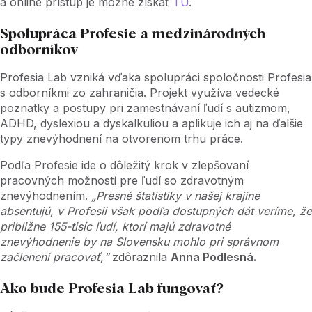
a online prístup je možné získať
TU
.
Spolupráca Profesie a medzinárodných
odborníkov
Profesia Lab vzniká vďaka spolupráci spoločnosti Profesia
s odborníkmi zo zahraničia. Projekt využíva vedecké
poznatky a postupy pri zamestnávaní ľudí s autizmom,
ADHD, dyslexiou a dyskalkuliou a aplikuje ich aj na ďalšie
typy znevýhodnení na otvorenom trhu práce.
Podľa Profesie ide o dôležitý krok v zlepšovaní
pracovných možností pre ľudí so zdravotným
znevýhodnením.
„Presné štatistiky v našej krajine
absentujú, v Profesii však podľa dostupných dát veríme, že
približne 155-tisíc ľudí, ktorí majú zdravotné
znevýhodnenie by na Slovensku mohlo pri správnom
začlenení pracovať,“
zdôraznila
Anna Podlesná.
Ako bude Profesia Lab fungovať?