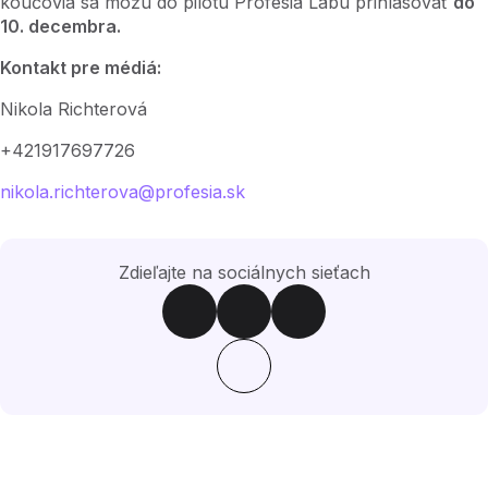
koučovia sa môžu do pilotu Profesia Labu prihlasovať
do
10. decembra.
Kontakt pre médiá:
Nikola Richterová
+421917697726
nikola.richterova@profesia.sk
Zdieľajte na sociálnych sieťach