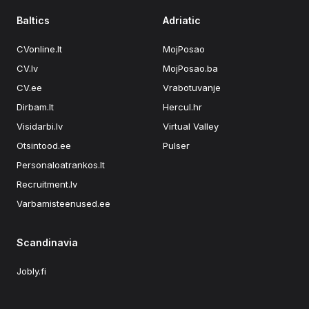
Baltics
Adriatic
CVonline.lt
MojPosao
CV.lv
MojPosao.ba
CV.ee
Vrabotuvanje
Dirbam.lt
Hercul.hr
Visidarbi.lv
Virtual Valley
Otsintood.ee
Pulser
Personaloatrankos.lt
Recruitment.lv
Varbamisteenused.ee
Scandinavia
Jobly.fi