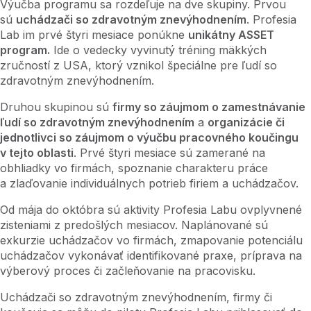
Výučba programu sa rozdeľuje na dve skupiny. Prvou
sú
uchádzači so zdravotným znevýhodnením
. Profesia
Lab im prvé štyri mesiace ponúkne
unikátny ASSET
program.
Ide o vedecky vyvinutý tréning mäkkých
zručností z USA, ktorý vznikol špeciálne pre ľudí so
zdravotným znevýhodnením.
Druhou skupinou sú
firmy so záujmom o zamestnávanie
ľudí so zdravotným znevýhodnením
a
organizácie či
jednotlivci so záujmom o výučbu pracovného koučingu
v tejto oblasti
. Prvé štyri mesiace sú zamerané na
obhliadky vo firmách, spoznanie charakteru práce
a zlaďovanie individuálnych potrieb firiem a uchádzačov.
Od mája do októbra sú aktivity Profesia Labu ovplyvnené
zisteniami z predošlých mesiacov. Naplánované sú
exkurzie uchádzačov vo firmách, zmapovanie potenciálu
uchádzačov vykonávať identifikované praxe, príprava na
výberový proces či začleňovanie na pracovisku.
Uchádzači so zdravotným znevýhodnením, firmy či