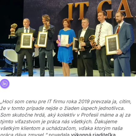
„Hoci som cenu pre IT firmu roka 2019 prevzala ja, cítim,
že v tomto prípade nejde o žiaden úspech jednotlivca.
Som skutočne hrdá, aký kolektív v Profesii máme a aj za
týmto víťazstvom je práca nás všetkých. Ďakujeme
všetkým klientom a uchádzačom, vďaka ktorým naša
práca dáva zmysel,“
povedala
výkonná riaditeľka