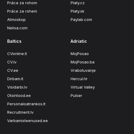
Práca za rohom
Platy.cz
Práce za rohem
Platy.sk
Atmoskop
Paylab.com
Nelisa.com
Baltics
Adriatic
CVonline.lt
MojPosao
CV.lv
MojPosao.ba
CV.ee
Vrabotuvanje
Dirbam.lt
Hercul.hr
Visidarbi.lv
Virtual Valley
Otsintood.ee
Pulser
Personaloatrankos.lt
Recruitment.lv
Varbamisteenused.ee