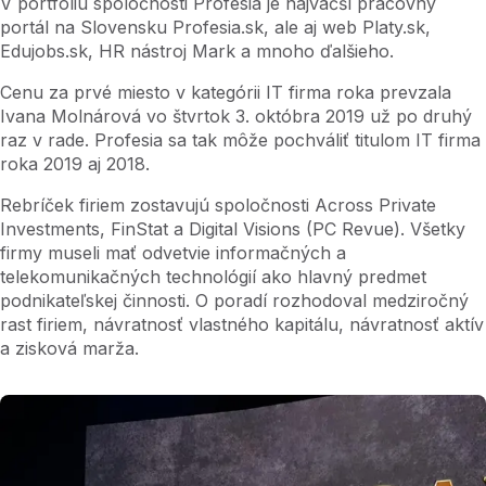
V portfóliu spoločnosti Profesia je najväčší pracovný
portál na Slovensku Profesia.sk, ale aj web Platy.sk,
Edujobs.sk, HR nástroj Mark a mnoho ďalšieho.
Cenu za prvé miesto v kategórii IT firma roka prevzala
Ivana Molnárová vo štvrtok 3. októbra 2019 už po druhý
raz v rade. Profesia sa tak môže pochváliť titulom IT firma
roka 2019 aj 2018.
Rebríček firiem zostavujú spoločnosti Across Private
Investments, FinStat a Digital Visions (PC Revue). Všetky
firmy museli mať odvetvie informačných a
telekomunikačných technológií ako hlavný predmet
podnikateľskej činnosti. O poradí rozhodoval medziročný
rast firiem, návratnosť vlastného kapitálu, návratnosť aktív
a zisková marža.