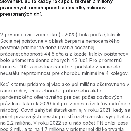
Slovensku sú to každý rok spolu takmer 2 milióny
pracovných neschopností a desiatky miliónov
prestonaných dní.
V prvom covidovom roku (r. 2020) bola podľa štatistík
Sociálnej poisťovne v oblasti čerpania nemocenského
poistenia priemerná doba trvania dočasnej
práceneschopnosti 44,5 dňa a z každej tisícky poistencov
bolo priemerne denne chorých 45 ľudí. Pre priemernú
firmu so 100 zamestnancami to v podstate znamenalo
neustálu neprítomnosť pre chorobu minimálne 4 kolegov.
Keď k tomu pridáme aj viac ako pol milióna ošetrovného v
rámci rodiny, či už chorého príbuzného alebo
pandemického ošetrovného pre deti počas covidových
prázdnin, tak rok 2020 bol pre zamestnávateľov extrémne
náročný. Covid zahýbal štatistikami aj v roku 2021, kedy sa
počet pracovných neschopností na Slovensku vyšplhal až
na 2,2 milióna. V roku 2022 sa u nás počet PN znížil zase
pod 2 mil., a to na 1,7 milióna v priemernej dĺžke trvania