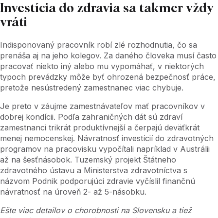
Investícia do zdravia sa takmer vždy
vráti
Indisponovaný pracovník robí zlé rozhodnutia, čo sa
prenáša aj na jeho kolegov. Za daného človeka musí často
pracovať niekto iný alebo mu vypomáhať, v niektorých
typoch prevádzky môže byť ohrozená bezpečnosť práce,
pretože nesústredený zamestnanec viac chybuje.
Je preto v záujme zamestnávateľov mať pracovníkov v
dobrej kondícii. Podľa zahraničných dát sú zdraví
zamestnanci trikrát produktívnejší a čerpajú deväťkrát
menej nemocenskej. Návratnosť investícií do zdravotných
programov na pracovisku vypočítali napríklad v Austrálii
až na šesťnásobok. Tuzemský projekt Štátneho
zdravotného ústavu a Ministerstva zdravotníctva s
názvom Podnik podporujúci zdravie vyčíslil finančnú
návratnosť na úroveň 2- až 5-násobku.
Ešte viac detailov o chorobnosti na Slovensku a tiež