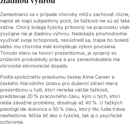
žiadnou výhrou
Zamestnanci sa v prípade choroby môžu zachovať rôzne,
najmä ak majú subjektívny pocit, že ťažkosti nie sú až také
vážne. Chorý kolega fyzicky prítomný na pracovisku však
zvyčajne nie je žiadnou výhrou. Nedokáže plnohodnotne
využívať svoje schopnosti, nesústredí sa, trápia ho bolesti
alebo mu choroba inak komplikuje výkon povolania.
Tomuto stavu sa hovorí prezentizmus, je spojený so
znížením produktivity práce a pre zamestnávateľa má
obrovské ekonomické dopady.
Podľa spoločného prieskumu českej Alma Career a
českého Národního ústavu pro duševní zdraví miera
prezentizmu u ľudí, ktorí neriešia väčšie ťažkosti,
predstavuje 20 % pracovného času, kým u tých, ktorí
riešia závažné problémy, dosahuje až 40 %. U ťažkých
patológií ide dokonca o 50 % času, ktorý títo ľudia trávia
neefektívne. Môže ísť ako o fyzické, tak aj o psychické
ochorenia.