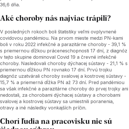
36,6 dňa.
Aké choroby nás najviac trápili?
V posledných rokoch boli štatistiky veľmi ovplyvnené
covidovou pandémiou. Na prvom mieste medzi PN-kami
boli v roku 2022 infekčné a parazitárne choroby - 39,1 %
s priemernou dĺžkou práceneschopnosti 17 dní, z diagnóz
v tejto skupine dominoval Covid 19 a črevné infekčné
choroby. Nasledovali choroby dýchacej sústavy - 21,1 % s
priemernou dĺžkou PN rovnako 17 dní. Prvú trojku
diagnóz uzatvárali choroby svalovej a kostrovej sústavy -
15,7 % a priemerná dĺžka PN až 73 dní. Pred pandémiou
sa však infekčné a parazitárne choroby do prvej trojky ani
nedostali, za chorobami dýchacej sústavy a chorobami
svalovej a kostrovej sústavy sa umiestnili poranenia,
otravy a iné následky vonkajších príčin.
Chorí ľudia na pracovisku nie sú