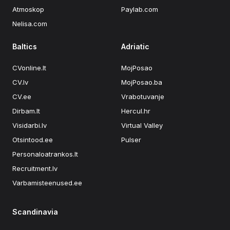
Atmoskop
Paylab.com
Nelisa.com
Baltics
Adriatic
CVonline.lt
MojPosao
CV.lv
MojPosao.ba
CV.ee
Vrabotuvanje
Dirbam.lt
Hercul.hr
Visidarbi.lv
Virtual Valley
Otsintood.ee
Pulser
Personaloatrankos.lt
Recruitment.lv
Varbamisteenused.ee
Scandinavia