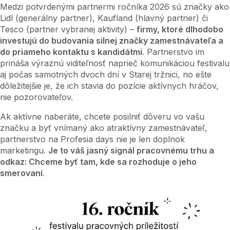
Medzi potvrdenými partnermi ročníka 2026 sú značky ako
Lidl (generálny partner), Kaufland (hlavný partner) či
Tesco (partner vybranej aktivity) –
firmy, ktoré dlhodobo
investujú do budovania silnej značky zamestnávateľa a
do priameho kontaktu s kandidátmi
. Partnerstvo im
prináša výraznú viditeľnosť naprieč komunikáciou festivalu
aj počas samotných dvoch dní v Starej tržnici, no ešte
dôležitejšie je, že ich stavia do pozície aktívnych hráčov,
nie pozorovateľov.
Ak aktívne naberáte, chcete posilniť dôveru vo vašu
značku a byť vnímaný ako atraktívny zamestnávateľ,
partnerstvo na Profesia days nie je len doplnok
marketingu.
Je to váš jasný signál pracovnému trhu a
odkaz: Chceme byť tam, kde sa rozhoduje o jeho
smerovaní
.