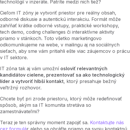
technológií v inzeráte. Patríte medzi nich tiež?
Cieľom IT zóny je vytvoriť priestor pre reálny obsah,
odborné diskusie a autentickú interakciu. Formát môže
zahŕňať krátke odborné vstupy, praktické workshopy,
tech demo, coding challenges či interaktívne aktivity
priamo v stánkoch. Toto všetko marketingovo
odkomunikujeme na webe, v mailingu aj na sociálnych
sieťach, aby sme vám pritiahli ešte viac záujemcov o prácu
v IT sektore.
IT zóna tak aj vám umožní
osloviť relevantných
kandidátov cielene, prezentovať sa ako technologický
líder a vytvoriť hlbší kontakt
, ktorý presahuje bežný
veľtržný rozhovor.
Chcete byť pri zrode priestoru, ktorý môže redefinovať
spôsob, akým sa IT komunita stretáva so
zamestnávateľmi?
Teraz je ten správny moment zapojiť sa.
Kontaktujte nás
cez formulá
r alebo sa obráťte priamo na svoju kontaktnú