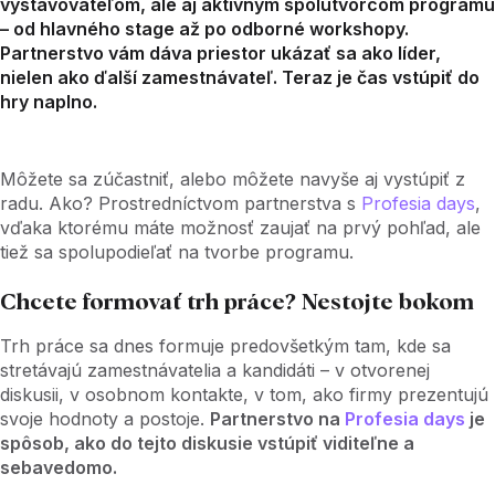
vystavovateľom, ale aj aktívnym spolutvorcom programu
– od hlavného stage až po odborné workshopy.
Partnerstvo vám dáva priestor ukázať sa ako líder,
nielen ako ďalší zamestnávateľ. Teraz je čas vstúpiť do
hry naplno.
Môžete sa zúčastniť, alebo môžete navyše aj vystúpiť z
radu. Ako? Prostredníctvom partnerstva s
Profesia days
,
vďaka ktorému máte možnosť zaujať na prvý pohľad, ale
tiež sa spolupodieľať na tvorbe programu.
Chcete formovať trh práce? Nestojte bokom
Trh práce sa dnes formuje predovšetkým tam, kde sa
stretávajú zamestnávatelia a kandidáti – v otvorenej
diskusii, v osobnom kontakte, v tom, ako firmy prezentujú
svoje hodnoty a postoje.
Partnerstvo na
Profesia days
je
spôsob, ako do tejto diskusie vstúpiť viditeľne a
sebavedomo.