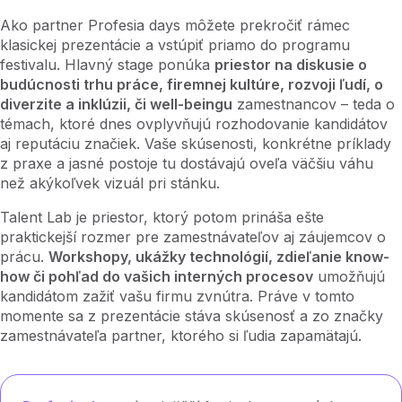
Ako partner Profesia days môžete prekročiť rámec
klasickej prezentácie a vstúpiť priamo do programu
festivalu. Hlavný stage ponúka
priestor na diskusie o
budúcnosti trhu práce, firemnej kultúre, rozvoji ľudí, o
diverzite a inklúzii, či well-beingu
zamestnancov – teda o
témach, ktoré dnes ovplyvňujú rozhodovanie kandidátov
aj reputáciu značiek. Vaše skúsenosti, konkrétne príklady
z praxe a jasné postoje tu dostávajú oveľa väčšiu váhu
než akýkoľvek vizuál pri stánku.
Talent Lab je priestor, ktorý potom prináša ešte
praktickejší rozmer pre zamestnávateľov aj záujemcov o
prácu.
Workshopy, ukážky technológií, zdieľanie know-
how či pohľad do vašich interných procesov
umožňujú
kandidátom zažiť vašu firmu zvnútra. Práve v tomto
momente sa z prezentácie stáva skúsenosť a zo značky
zamestnávateľa partner, ktorého si ľudia zapamätajú.