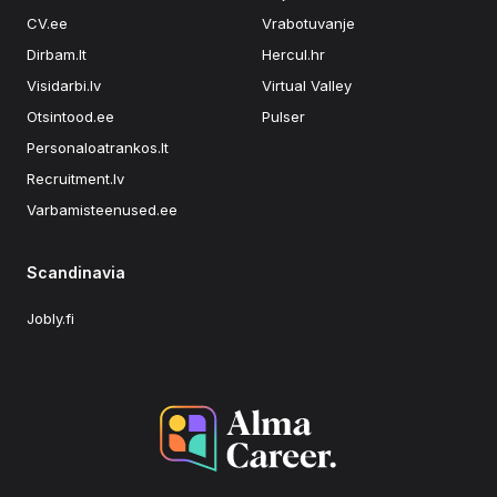
CV.ee
Vrabotuvanje
Dirbam.lt
Hercul.hr
Visidarbi.lv
Virtual Valley
Otsintood.ee
Pulser
Personaloatrankos.lt
Recruitment.lv
Varbamisteenused.ee
Scandinavia
Jobly.fi