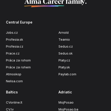
Alma Career
family.
Central Europe
Jobs.cz
Arnold
Profesia.sk
Teamio
Profesia.cz
Seduo.cz
Prace.cz
Seduo.sk
Práca za rohom
Platy.cz
Práce za rohem
Platy.sk
Atmoskop
Paylab.com
Nelisa.com
Baltics
Adriatic
CVonline.lt
MojPosao
CV.lv
MojPosao.ba