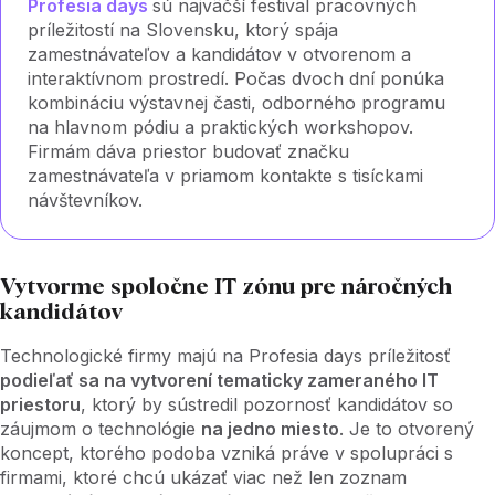
Profesia days
sú najväčší festival pracovných
príležitostí na Slovensku, ktorý spája
zamestnávateľov a kandidátov v otvorenom a
interaktívnom prostredí. Počas dvoch dní ponúka
kombináciu výstavnej časti, odborného programu
na hlavnom pódiu a praktických workshopov.
Firmám dáva priestor budovať značku
zamestnávateľa v priamom kontakte s tisíckami
návštevníkov.
Vytvorme spoločne IT zónu pre náročných
kandidátov
Technologické firmy majú na Profesia days príležitosť
podieľať sa na vytvorení tematicky zameraného IT
priestoru
, ktorý by sústredil pozornosť kandidátov so
záujmom o technológie
na jedno miesto
. Je to otvorený
koncept, ktorého podoba vzniká práve v spolupráci s
firmami, ktoré chcú ukázať viac než len zoznam