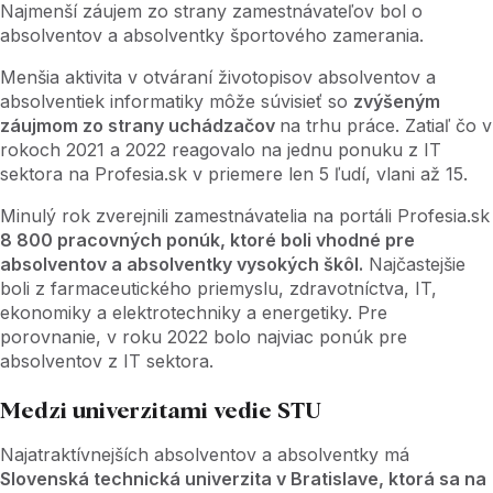
Najmenší záujem zo strany zamestnávateľov bol o
absolventov a absolventky športového zamerania.
Menšia aktivita v otváraní životopisov absolventov a
absolventiek informatiky môže súvisieť so
zvýšeným
záujmom zo strany uchádzačov
na trhu práce. Zatiaľ čo v
rokoch 2021 a 2022 reagovalo na jednu ponuku z IT
sektora na Profesia.sk v priemere len 5 ľudí, vlani až 15.
Minulý rok zverejnili zamestnávatelia na portáli Profesia.sk
8 800 pracovných ponúk, ktoré boli vhodné pre
absolventov a absolventky vysokých škôl.
Najčastejšie
boli z farmaceutického priemyslu, zdravotníctva, IT,
ekonomiky a elektrotechniky a energetiky. Pre
porovnanie, v roku 2022 bolo najviac ponúk pre
absolventov z IT sektora.
Medzi univerzitami vedie STU
Najatraktívnejších absolventov a absolventky má
Slovenská technická univerzita v Bratislave, ktorá sa na