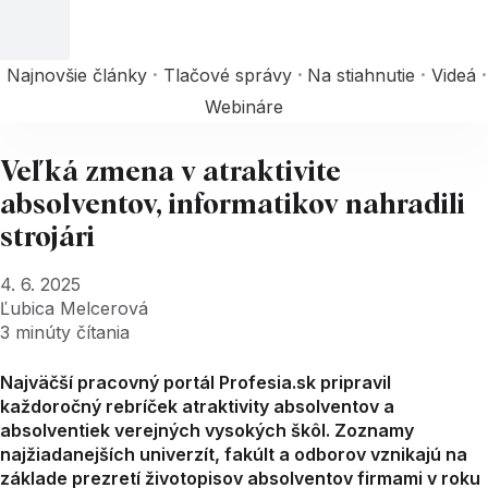
Najnovšie články
Tlačové správy
Na stiahnutie
Videá
Webináre
Veľká zmena v atraktivite
absolventov, informatikov nahradili
strojári
4. 6. 2025
Ľubica Melcerová
3
minúty čítania
Najväčší pracovný portál Profesia.sk pripravil
každoročný rebríček atraktivity absolventov a
absolventiek verejných vysokých škôl. Zoznamy
najžiadanejších univerzít, fakúlt a odborov vznikajú na
základe prezretí životopisov absolventov firmami v roku