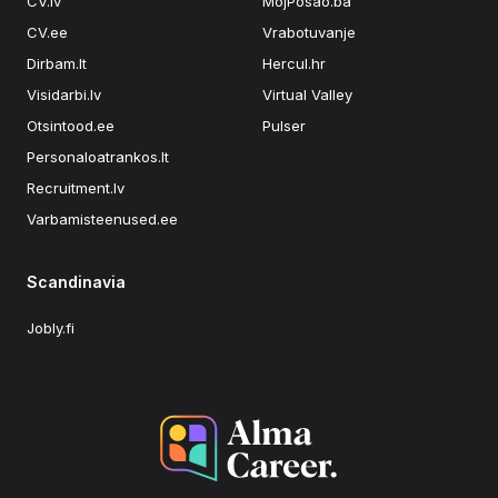
CV.lv
MojPosao.ba
CV.ee
Vrabotuvanje
Dirbam.lt
Hercul.hr
Visidarbi.lv
Virtual Valley
Otsintood.ee
Pulser
Personaloatrankos.lt
Recruitment.lv
Varbamisteenused.ee
Scandinavia
Jobly.fi