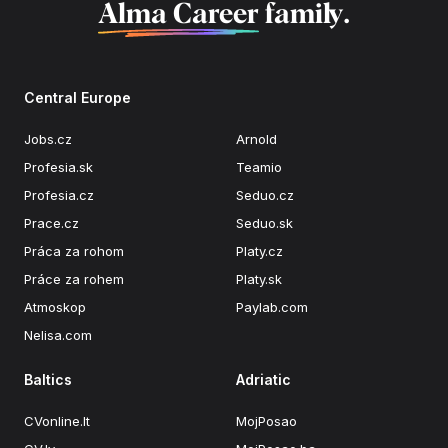
Alma Career
family.
Central Europe
Jobs.cz
Arnold
Profesia.sk
Teamio
Profesia.cz
Seduo.cz
Prace.cz
Seduo.sk
Práca za rohom
Platy.cz
Práce za rohem
Platy.sk
Atmoskop
Paylab.com
Nelisa.com
Baltics
Adriatic
CVonline.lt
MojPosao