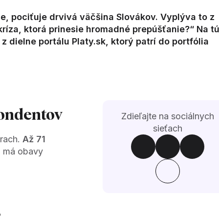
e, pociťuje drvivá väčšina Slovákov. Vyplýva to z
 kríza, ktorá prinesie hromadné prepúšťanie?“ Na t
dielne portálu Platy.sk, ktorý patrí do portfólia
pondentov
Zdieľajte na sociálnych
sieťach
trach.
Až 71
 má obavy