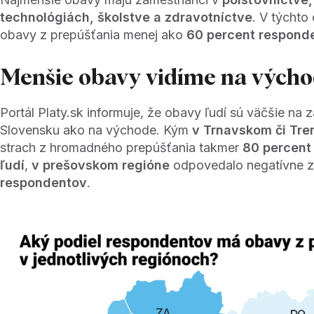
technológiách, školstve a zdravotníctve
. V týchto
obavy z prepúšťania menej ako
60 percent respond
Menšie obavy vidíme na vých
Portál Platy.sk informuje, že obavy ľudí sú väčšie na
Slovensku ako na východe. Kým
v Trnavskom či Tre
strach z hromadného prepúšťania takmer
80 percent
ľudí
,
v prešovskom regióne
odpovedalo negatívne 
respondentov
.