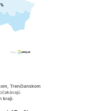
skom, Trenčianskom
 očakávajú
kraji.