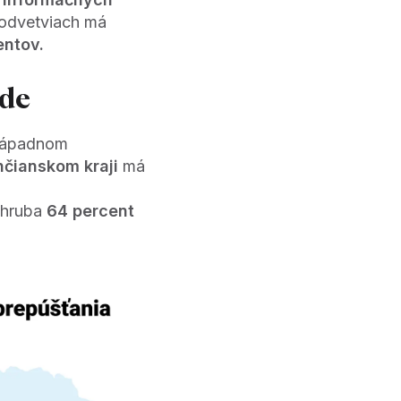
 odvetviach má
entov.
ode
 západnom
nčianskom kraji
má
zhruba
64 percent