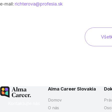
e-mail:
richterova@profesia.sk
Všet
Alma Career Slovakia
Do
Domov
Prá
Kontaktujte nás
O nás
Oso