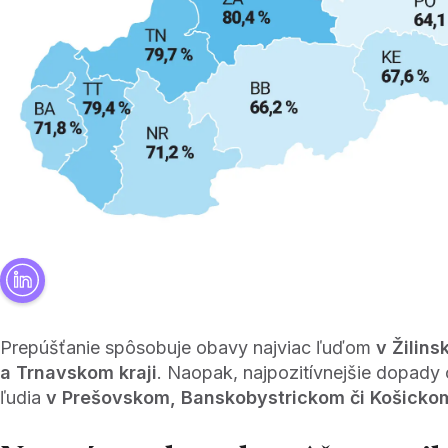
Prepúšťanie spôsobuje obavy najviac ľuďom
v Žilin
a Trnavskom kraji
. Naopak, najpozitívnejšie dopady
ľudia
v Prešovskom, Banskobystrickom či Košickom 