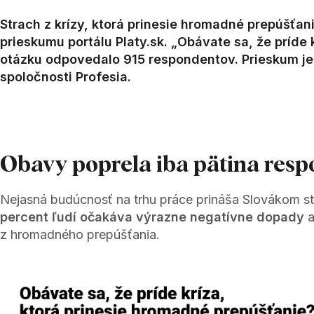
Strach z krízy, ktorá prinesie hromadné prepúšťani
prieskumu portálu Platy.sk. „Obávate sa, že príde
otázku odpovedalo 915 respondentov. Prieskum je z 
spoločnosti Profesia.
Obavy poprela iba pätina res
Nejasná budúcnosť na trhu práce prináša Slovákom s
percent ľudí očakáva výrazne negatívne dopady
a
z hromadného prepúšťania.