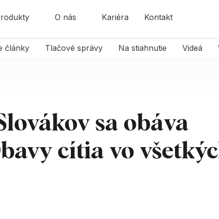
rodukty
O nás
Kariéra
Kontakt
e články
Tlačové správy
Na stiahnutie
Videá
 Slovákov sa obáva
bavy cítia vo všetký