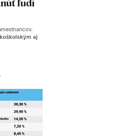
núť ľudí
zamestnancov.
okoškolským aj