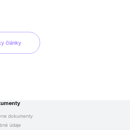
ky články
kumenty
vne dokumenty
bné údaje