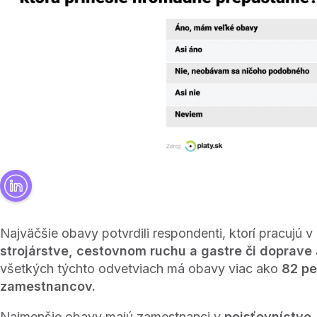
Najväčšie obavy potvrdili respondenti, ktorí pracujú v
strojárstve, cestovnom ruchu a gastre či doprave 
všetkých týchto odvetviach má obavy viac ako
82 pe
zamestnancov.
Najmenšie obavy majú zamestnanci v
poisťovníctve