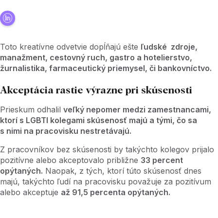
Toto kreatívne odvetvie dopĺňajú ešte
ľudské zdroje,
manažment, cestovný ruch, gastro a hotelierstvo,
žurnalistika, farmaceutický priemysel, či bankovníctvo.
Akceptácia rastie výrazne pri skúsenosti
Prieskum odhalil
veľký nepomer medzi zamestnancami,
ktorí s LGBTI kolegami skúsenosť majú a tými, čo sa
s nimi na pracovisku nestretávajú.
Z pracovníkov bez skúsenosti by takýchto kolegov prijalo
pozitívne alebo akceptovalo približne
33 percent
opýtaných.
Naopak, z tých, ktorí túto skúsenosť dnes
majú, takýchto ľudí na pracovisku považuje za pozitívum
alebo akceptuje
až 91,5 percenta opýtaných.