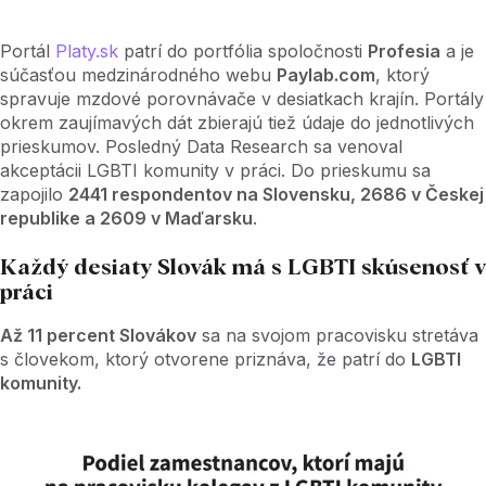
Portál
Platy.sk
patrí do portfólia spoločnosti
Profesia
a je
súčasťou medzinárodného webu
Paylab.com
, ktorý
spravuje mzdové porovnávače v desiatkach krajín. Portály
okrem zaujímavých dát zbierajú tiež údaje do jednotlivých
prieskumov. Posledný Data Research sa venoval
akceptácii LGBTI komunity v práci. Do prieskumu sa
zapojilo
2441 respondentov na Slovensku, 2686 v Českej
republike a 2609 v Maďarsku
.
Každý desiaty Slovák má s LGBTI skúsenosť v
práci
Až 11 percent Slovákov
sa na svojom pracovisku stretáva
s človekom, ktorý otvorene priznáva, že patrí do
LGBTI
komunity.