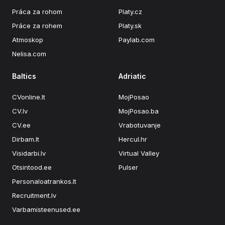
Práca za rohom
Platy.cz
Práce za rohem
Platy.sk
Atmoskop
Paylab.com
Nelisa.com
Baltics
Adriatic
CVonline.lt
MojPosao
CV.lv
MojPosao.ba
CV.ee
Vrabotuvanje
Dirbam.lt
Hercul.hr
Visidarbi.lv
Virtual Valley
Otsintood.ee
Pulser
Personaloatrankos.lt
Recruitment.lv
Varbamisteenused.ee