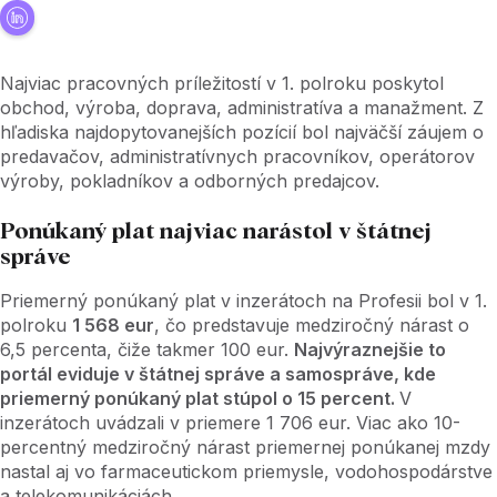
Najviac pracovných príležitostí v 1. polroku poskytol
obchod, výroba, doprava, administratíva a manažment. Z
hľadiska najdopytovanejších pozícií bol najväčší záujem o
predavačov, administratívnych pracovníkov, operátorov
výroby, pokladníkov a odborných predajcov.
Ponúkaný plat najviac narástol v štátnej
správe
Priemerný ponúkaný plat v inzerátoch na Profesii bol v 1.
polroku
1 568 eur
, čo predstavuje medziročný nárast o
6,5 percenta, čiže takmer 100 eur.
Najvýraznejšie to
portál eviduje v štátnej správe a samospráve, kde
priemerný ponúkaný plat stúpol o 15 percent.
V
inzerátoch uvádzali v priemere 1 706 eur. Viac ako 10-
percentný medziročný nárast priemernej ponúkanej mzdy
nastal aj vo farmaceutickom priemysle, vodohospodárstve
a telekomunikáciách.