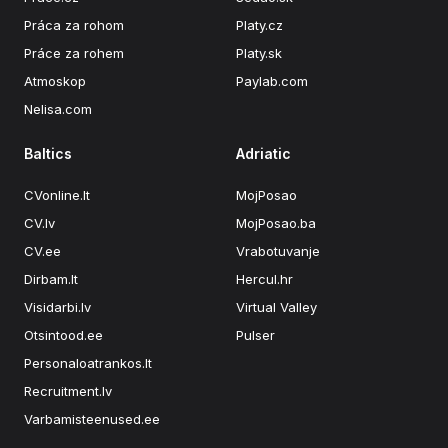
Práca za rohom
Platy.cz
Práce za rohem
Platy.sk
Atmoskop
Paylab.com
Nelisa.com
Baltics
Adriatic
CVonline.lt
MojPosao
CV.lv
MojPosao.ba
CV.ee
Vrabotuvanje
Dirbam.lt
Hercul.hr
Visidarbi.lv
Virtual Valley
Otsintood.ee
Pulser
Personaloatrankos.lt
Recruitment.lv
Varbamisteenused.ee