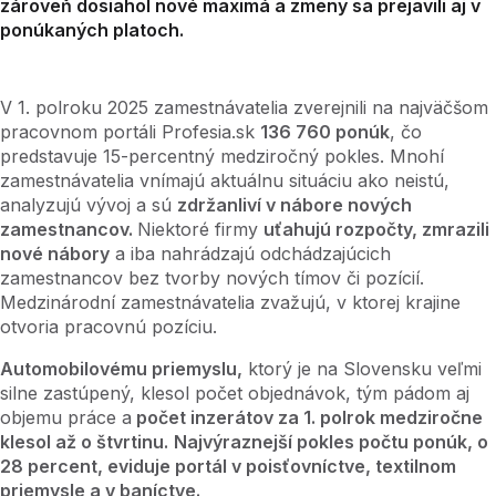
zároveň dosiahol nové maximá a zmeny sa prejavili aj v
ponúkaných platoch.
V 1. polroku 2025 zamestnávatelia zverejnili na najväčšom
pracovnom portáli Profesia.sk
136 760 ponúk
, čo
predstavuje 15-percentný medziročný pokles. Mnohí
zamestnávatelia vnímajú aktuálnu situáciu ako neistú,
analyzujú vývoj a sú
zdržanliví v nábore nových
zamestnancov.
Niektoré firmy
uťahujú rozpočty, zmrazili
nové nábory
a iba nahrádzajú odchádzajúcich
zamestnancov bez tvorby nových tímov či pozícií.
Medzinárodní zamestnávatelia zvažujú, v ktorej krajine
otvoria pracovnú pozíciu.
Automobilovému priemyslu,
ktorý je na Slovensku veľmi
silne zastúpený, klesol počet objednávok, tým pádom aj
objemu práce a
počet inzerátov za 1. polrok medziročne
klesol až o štvrtinu.
Najvýraznejší pokles počtu ponúk, o
28 percent, eviduje portál v poisťovníctve, textilnom
priemysle a v baníctve.