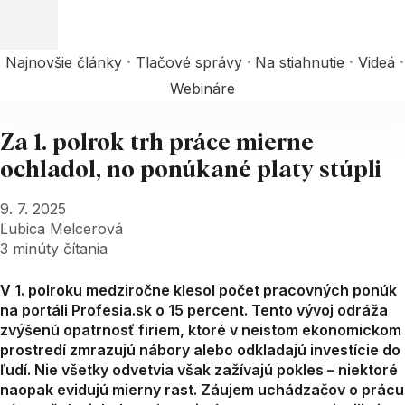
Najnovšie články
Tlačové správy
Na stiahnutie
Videá
Webináre
Za 1. polrok trh práce mierne
ochladol, no ponúkané platy stúpli
9. 7. 2025
Ľubica Melcerová
3
minúty čítania
V 1. polroku medziročne klesol počet pracovných ponúk
na portáli Profesia.sk o 15 percent. Tento vývoj odráža
zvýšenú opatrnosť firiem, ktoré v neistom ekonomickom
prostredí zmrazujú nábory alebo odkladajú investície do
ľudí. Nie všetky odvetvia však zažívajú pokles – niektoré
naopak evidujú mierny rast. Záujem uchádzačov o prácu