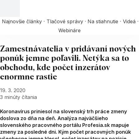
Najnovšie články
Tlačové správy
Na stiahnutie
Videá
Webináre
Zamestnávatelia v pridávaní nových
ponúk jemne poľavili. Netýka sa to
obchodu, kde počet inzerátov
enormne rastie
19. 3. 2020
3
minúty čítania
Koronavírus priniesol na slovenský trh práce zmeny
doslova zo dňa na deň. Analýza najväčšieho
slovenského pracovného portálu Profesia.sk mapuje
zmeny za posledné dni. Kým počet pracovných ponúk
všeobecne jemne klesol, počet inzerátov na pozície