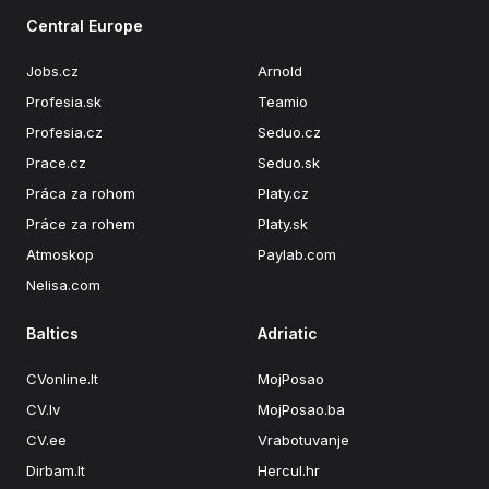
Central Europe
Jobs.cz
Arnold
Profesia.sk
Teamio
Profesia.cz
Seduo.cz
Prace.cz
Seduo.sk
Práca za rohom
Platy.cz
Práce za rohem
Platy.sk
Atmoskop
Paylab.com
Nelisa.com
Baltics
Adriatic
CVonline.lt
MojPosao
CV.lv
MojPosao.ba
CV.ee
Vrabotuvanje
Dirbam.lt
Hercul.hr