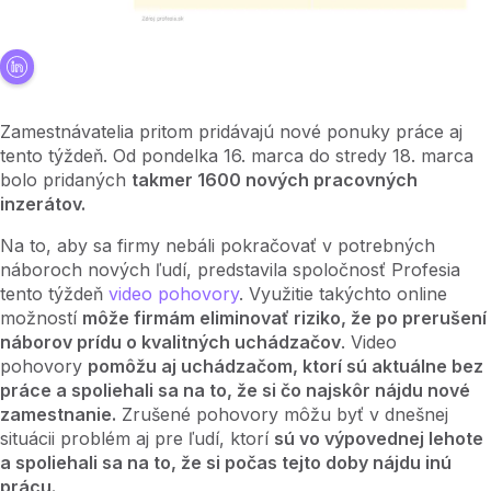
Zamestnávatelia pritom pridávajú nové ponuky práce aj
tento týždeň. Od pondelka 16. marca do stredy 18. marca
bolo pridaných
takmer 1600 nových pracovných
inzerátov.
Na to, aby sa firmy nebáli pokračovať v potrebných
náboroch nových ľudí, predstavila spoločnosť Profesia
tento týždeň
video pohovory
. Využitie takýchto online
možností
môže firmám eliminovať riziko, že po prerušení
náborov prídu o kvalitných uchádzačov
. Video
pohovory
pomôžu aj uchádzačom, ktorí sú aktuálne bez
práce a spoliehali sa na to, že si čo najskôr nájdu nové
zamestnanie.
Zrušené pohovory môžu byť v dnešnej
situácii problém aj pre ľudí, ktorí
sú vo výpovednej lehote
a spoliehali sa na to, že si počas tejto doby nájdu inú
prácu.