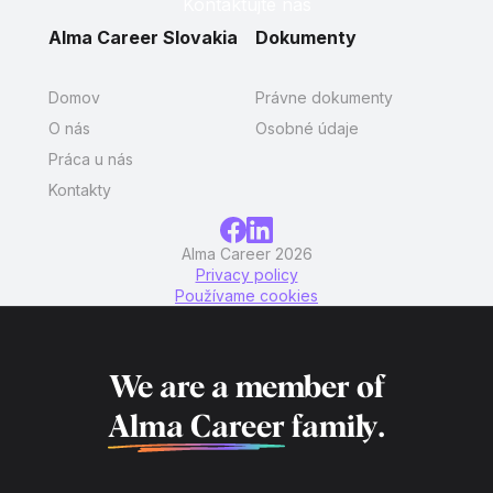
Kontaktujte nás
Alma Career Slovakia
Dokumenty
Domov
Právne dokumenty
O nás
Osobné údaje
Práca u nás
Kontakty
Alma Career 2026
Privacy policy
Používame cookies
We are a member of
Alma Career
family.