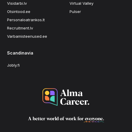
Visidarbi.lv
Virtual Valley
Otsintood.ee
Pulser
Personaloatrankos.lt
Recruitment.lv
Varbamisteenused.ee
Scandinavia
Jobly.fi
A better world of work for
everyone
.