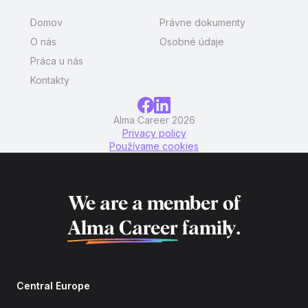
Domov
Právne dokumenty
O nás
Osobné údaje
Práca u nás
Kontakty
Alma Career 2026
Privacy policy
Používame cookies
We are a member of
Alma Career
family.
Central Europe