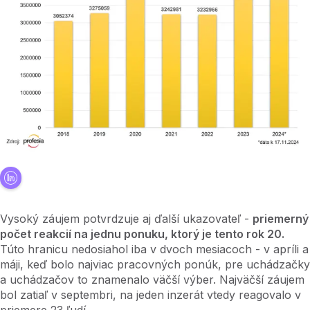
Vysoký záujem potvrdzuje aj ďalší ukazovateľ -
priemerný
počet reakcií na jednu ponuku, ktorý je tento rok 20.
Túto hranicu nedosiahol iba v dvoch mesiacoch - v apríli a
máji, keď bolo najviac pracovných ponúk, pre uchádzačky
a uchádzačov to znamenalo väčší výber. Najväčší záujem
bol zatiaľ v septembri, na jeden inzerát vtedy reagovalo v
priemere 23 ľudí.