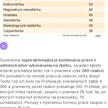
Suverénne
najatraktívnejšia je kombinácia práce v
administratíve vykonávanej na diaľku,
na jeden takýto
inzerát prichádza tento rok v priemere vyše
280 reakcií.
Po ponukách na remote prácu je celkovo veľký dopyt.
Tento rok ich bolo na Profesia.sk zverejnených zatiaľ 4
560 a priemerný počet reakcií presahuje 100. Profesie, pri
ktorých treba cestovať, zaujmú v priemere 26 ľudí, tie, pri
ktorých treba byť prítomný na pracovisku, 19
uchádzačov. Ponuky s hybridnou formou práce zaujmú v
priemere 16 ľudí.