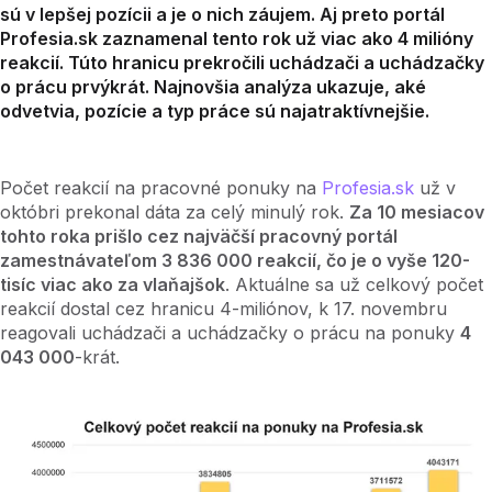
sú v lepšej pozícii a je o nich záujem. Aj preto portál
Profesia.sk zaznamenal tento rok už viac ako 4 milióny
reakcií. Túto hranicu prekročili uchádzači a uchádzačky
o prácu prvýkrát. Najnovšia analýza ukazuje, aké
odvetvia, pozície a typ práce sú najatraktívnejšie.
Počet reakcií na pracovné ponuky na
Profesia.sk
už v
októbri prekonal dáta za celý minulý rok.
Za 10 mesiacov
tohto roka prišlo cez najväčší pracovný portál
zamestnávateľom 3 836 000 reakcií, čo je o vyše 120-
tisíc viac ako za vlaňajšok
. Aktuálne sa už celkový počet
reakcií dostal cez hranicu 4-miliónov, k 17. novembru
reagovali uchádzači a uchádzačky o prácu na ponuky
4
043 000
-krát.