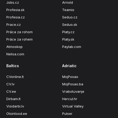
Jobs.cz
Arnold
Profesia.sk
Teamio
Profesia.cz
Seduo.cz
Prace.cz
Seduo.sk
Práca za rohom
Platy.cz
Práce za rohem
Platy.sk
Atmoskop
Paylab.com
Nelisa.com
Baltics
Adriatic
CVonline.lt
MojPosao
CV.lv
MojPosao.ba
CV.ee
Vrabotuvanje
Dirbam.lt
Hercul.hr
Visidarbi.lv
Virtual Valley
Otsintood.ee
Pulser