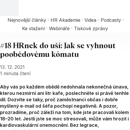
Nejnovější články
HR Akademie
Videa
Podcasty
Ke stažení
Webináře
Tiskové zprávy
#18 HRnek do uší: Jak se vyhnout
poobědovému kómatu
13. 12. 2021
1
minuta čtení
Aby vás po každém obědě nedohnala nekonečná únava,
kterou nezmírní ani litr kafe, poslechněte si právě tenhle
díl. Dozvíte se taky, proč zaměstnanci občas i dobře
myšlený e-mail od šéfa pochopí negativně. A pozor,
prozradíme, proč záleží na tom, kde jste pracovali kolem
18–20 let. Jestli jste se moc stresovali, může vám hrozit i
kardiovaskulární onemocnění. Bez legrace,