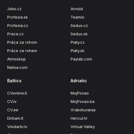
Jobs.cz
Arnold
Profesia.sk
Teamio
Profesia.cz
Seduo.cz
Prace.cz
Seduo.sk
Práca za rohom
Platy.cz
Práce za rohem
Platy.sk
Atmoskop
Paylab.com
Nelisa.com
Baltics
Adriatic
CVonline.lt
MojPosao
CV.lv
MojPosao.ba
CV.ee
Vrabotuvanje
Dirbam.lt
Hercul.hr
Visidarbi.lv
Virtual Valley