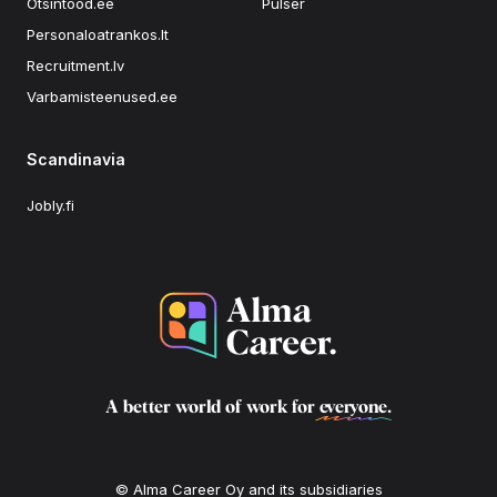
Otsintood.ee
Pulser
Personaloatrankos.lt
Recruitment.lv
Varbamisteenused.ee
Scandinavia
Jobly.fi
A better world of work for
everyone
.
© Alma Career Oy and its subsidiaries