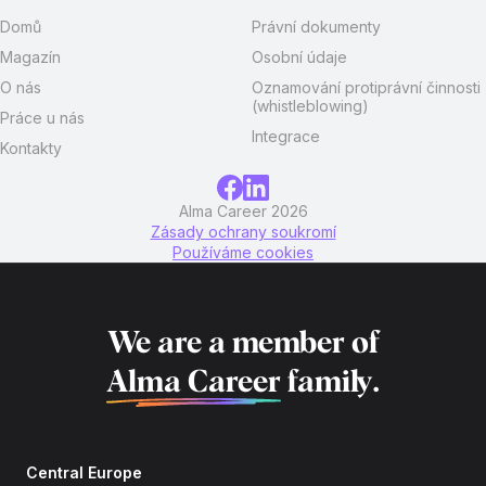
Domů
Právní dokumenty
Magazín
Osobní údaje
O nás
Oznamování protiprávní činnosti
(whistleblowing)
Práce u nás
Integrace
Kontakty
Alma Career 2026
Zásady ochrany soukromí
Používáme cookies
We are a member of
Alma Career
family.
Central Europe