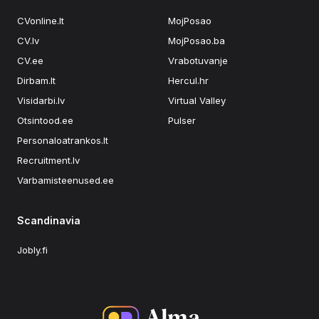
CVonline.lt
MojPosao
CV.lv
MojPosao.ba
CV.ee
Vrabotuvanje
Dirbam.lt
Hercul.hr
Visidarbi.lv
Virtual Valley
Otsintood.ee
Pulser
Personaloatrankos.lt
Recruitment.lv
Varbamisteenused.ee
Scandinavia
Jobly.fi