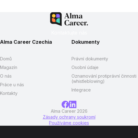
Kontaktujte nás
Alma Career Czechia
Dokumenty
Domů
Právní dokumenty
Magazín
Osobní údaje
O nás
Oznamování protiprávní činnosti
(whistleblowing)
Práce u nás
Integrace
Kontakty
Alma Career 2026
Zásady ochrany soukromí
Používáme cookies