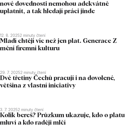
nové dovednosti nemohou adekvátně
uplatnit, a tak hledají práci jinde
12. 8. 2025
2
minuty čtení
Mladí chtějí víc než jen plat. Generace Z
mění firemní kulturu
29. 7. 2025
2
minuty čtení
Dvě třetiny Čechů pracují i na dovolené,
většina z vlastní iniciativy
3. 7. 2025
2
minuty čtení
Kolik bereš? Průzkum ukazuje, kdo o platu
mluví a kdo raději mlčí