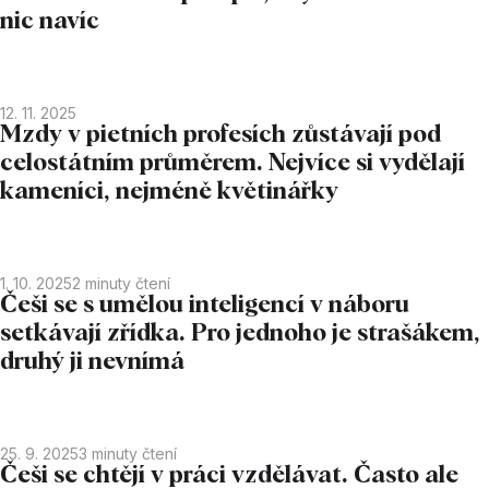
nic navíc
12. 11. 2025
Mzdy v pietních profesích zůstávají pod
celostátním průměrem. Nejvíce si vydělají
kameníci, nejméně květinářky
1. 10. 2025
2
minuty čtení
Češi se s umělou inteligencí v náboru
setkávají zřídka. Pro jednoho je strašákem,
druhý ji nevnímá
25. 9. 2025
3
minuty čtení
Češi se chtějí v práci vzdělávat. Často ale