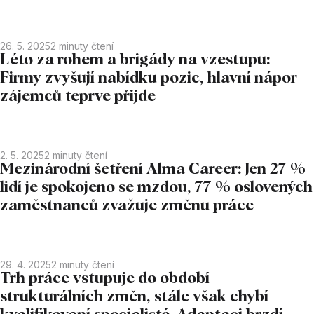
26. 5. 2025
2
minuty čtení
Léto za rohem a brigády na vzestupu:
Firmy zvyšují nabídku pozic, hlavní nápor
zájemců teprve přijde
2. 5. 2025
2
minuty čtení
Mezinárodní šetření Alma Career: Jen 27 %
lidí je spokojeno se mzdou, 77 % oslovených
zaměstnanců zvažuje změnu práce
29. 4. 2025
2
minuty čtení
Trh práce vstupuje do období
strukturálních změn, stále však chybí