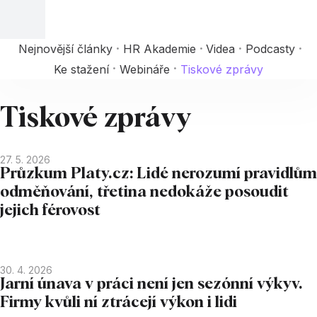
Nejnovější články
HR Akademie
Videa
Podcasty
Ke stažení
Webináře
Tiskové zprávy
Tiskové zprávy
27. 5. 2026
Průzkum Platy.cz: Lidé nerozumí pravidlům
odměňování, třetina nedokáže posoudit
jejich férovost
30. 4. 2026
Jarní únava v práci není jen sezónní výkyv.
Firmy kvůli ní ztrácejí výkon i lidi