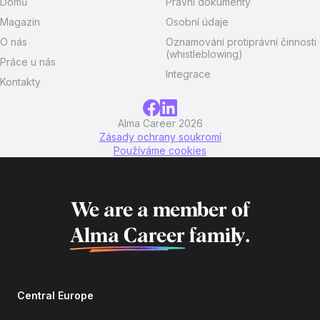
Domů
Právní dokumenty
Magazín
Osobní údaje
O nás
Oznamování protiprávní činnosti
(whistleblowing)
Práce u nás
Integrace
Kontakty
Alma Career 2026
Zásady ochrany soukromí
Používáme cookies
We are a member of
Alma Career
family.
Central Europe