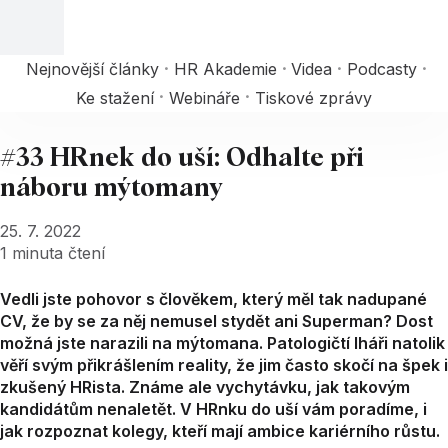
Nejnovější články
HR Akademie
Videa
Podcasty
Ke stažení
Webináře
Tiskové zprávy
#33 HRnek do uší: Odhalte při
náboru mýtomany
25. 7. 2022
1
minuta čtení
Vedli jste pohovor s člověkem, který měl tak nadupané
CV, že by se za něj nemusel stydět ani Superman? Dost
možná jste narazili na mýtomana. Patologičtí lháři natolik
věří svým přikrášlením reality, že jim často skočí na špek i
zkušený HRista. Známe ale vychytávku, jak takovým
kandidátům nenaletět. V HRnku do uší vám poradíme, i
jak rozpoznat kolegy, kteří mají ambice kariérního růstu.