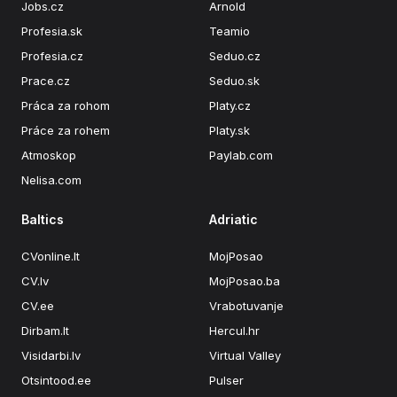
Jobs.cz
Arnold
Profesia.sk
Teamio
Profesia.cz
Seduo.cz
Prace.cz
Seduo.sk
Práca za rohom
Platy.cz
Práce za rohem
Platy.sk
Atmoskop
Paylab.com
Nelisa.com
Baltics
Adriatic
CVonline.lt
MojPosao
CV.lv
MojPosao.ba
CV.ee
Vrabotuvanje
Dirbam.lt
Hercul.hr
Visidarbi.lv
Virtual Valley
Otsintood.ee
Pulser