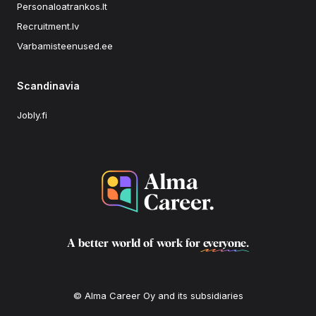
Personaloatrankos.lt
Recruitment.lv
Varbamisteenused.ee
Scandinavia
Jobly.fi
A better world of work for
everyone
.
© Alma Career Oy and its subsidiaries