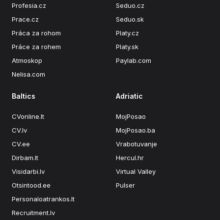
Profesia.cz
Seduo.cz
Prace.cz
Seduo.sk
Práca za rohom
Platy.cz
Práce za rohem
Platy.sk
Atmoskop
Paylab.com
Nelisa.com
Baltics
Adriatic
CVonline.lt
MojPosao
CV.lv
MojPosao.ba
CV.ee
Vrabotuvanje
Dirbam.lt
Hercul.hr
Visidarbi.lv
Virtual Valley
Otsintood.ee
Pulser
Personaloatrankos.lt
Recruitment.lv