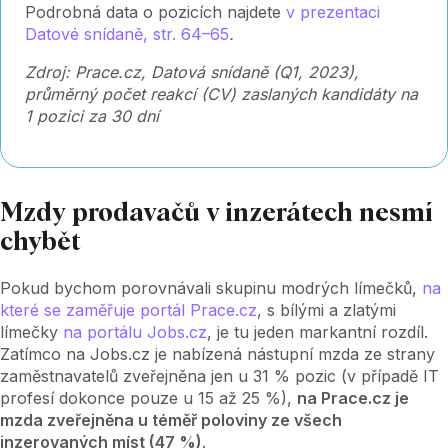
Podrobná data o pozicích najdete
v prezentaci
Datové snídaně, str. 64–65
.
Zdroj: Prace.cz, Datová snídaně (Q1, 2023),
průměrný počet reakcí (CV) zaslaných kandidáty na
1 pozici za 30 dní
Mzdy prodavačů v inzerátech nesmí
chybět
Pokud bychom porovnávali skupinu modrých límečků,
na
které se zaměřuje portál Prace.cz
, s bílými a zlatými
límečky
na portálu Jobs.cz
, je tu jeden markantní rozdíl.
Zatímco na Jobs.cz je nabízená nástupní mzda ze strany
zaměstnavatelů zveřejněna jen u 31 % pozic (v případě IT
profesí dokonce pouze u 15 až 25 %),
na Prace.cz je
mzda zveřejněna u téměř poloviny ze všech
inzerovaných míst (47 %)
.