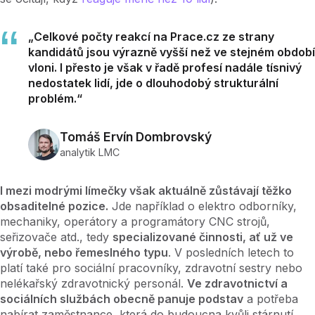
„Celkové počty reakcí na Prace.cz ze strany
kandidátů jsou výrazně vyšší než ve stejném období
vloni. I přesto je však v řadě profesí nadále tísnivý
nedostatek lidí, jde o dlouhodobý strukturální
problém.“
Tomáš Ervín Dombrovský
analytik LMC
I mezi modrými límečky však aktuálně zůstávají těžko
obsaditelné pozice.
Jde například o elektro odborníky,
mechaniky, operátory a programátory CNC strojů,
seřizovače atd., tedy
specializované činnosti, ať už ve
výrobě, nebo řemeslného typu
. V posledních letech to
platí také pro sociální pracovníky, zdravotní sestry nebo
nelékařský zdravotnický personál.
Ve zdravotnictví a
sociálních službách obecně panuje podstav
a potřeba
nabírat zaměstnance, která do budoucna kvůli stárnutí