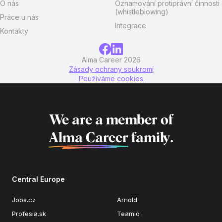
O nás
Oznamování protiprávní činnosti
(whistleblowing)
Práce u nás
Integrace
Kontakty
Alma Career 2026
Zásady ochrany soukromí
Používáme cookies
We are a member of
Alma Career
family.
Central Europe
Jobs.cz
Arnold
Profesia.sk
Teamio