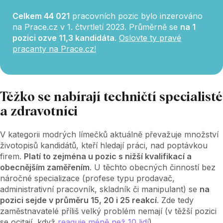
Celkem 44 021
pracovních pozic bylo inzerováno
na Prace.cz v 1. čtvrtletí 2023. Průměrně se
na 1
pozici ozve 11,3 kandidáta
.
Oslovte ty pravé
pracanty na Prace.cz!
Těžko se nabírají techničtí specialisté
a zdravotníci
V kategorii modrých límečků aktuálně převažuje množství
životopisů kandidátů, kteří hledají práci, nad poptávkou
firem.
Platí to zejména u pozic s nižší kvalifikací a
obecnějším zaměřením
. U těchto obecných činností bez
náročné specializace (profese typu prodavač,
administrativní pracovník, skladník či manipulant) se
na
pozici sejde v průměru 15, 20 i 25 reakcí
. Zde tedy
zaměstnavatelé příliš velký problém nemají (v těžší pozici
se ocitají, když
reaguje méně než 10 lidí
).