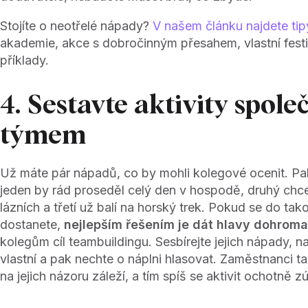
Stojíte o neotřelé nápady?
V našem článku najdete tip
akademie, akce s dobročinným přesahem, vlastní festiva
příklady.
4. Sestavte aktivity spole
týmem
Už máte pár nápadů, co by mohli kolegové ocenit. Pak 
jeden by rád proseděl celý den v hospodě, druhý chc
lázních a třetí už balí na horský trek. Pokud se do tak
dostanete,
nejlepším řešením je dát hlavy dohrom
kolegům cíl teambuildingu. Sesbírejte jejich nápady, 
vlastní a pak nechte o náplni hlasovat. Zaměstnanci t
na jejich názoru záleží, a tím spíš se aktivit ochotně zú