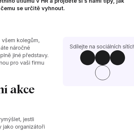
etního útlumu v HR a projděte si s námi tipy, jak
, čemu se určitě vyhnout.
ila všem kolegům,
Sdílejte na sociálních sítíc
áte náročné
lně jiné představy.
nou pro vaši firmu
ní akce
mýšlet, jestli
 jako organizátoři