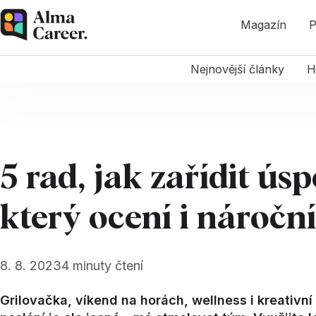
Magazín
P
Nejnovější články
H
5 rad, jak zařídit ús
který ocení i náročn
8. 8. 2023
4
minuty čtení
Grilovačka, víkend na horách, wellness i kreativní