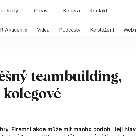
rodukty
O nás
Kariéra
Kontakt
R Akademie
Videa
Podcasty
Ke stažení
Webi
pěšný teambuilding,
í kolegové
 hry. Firemní akce může mít mnoho podob. Její hlav