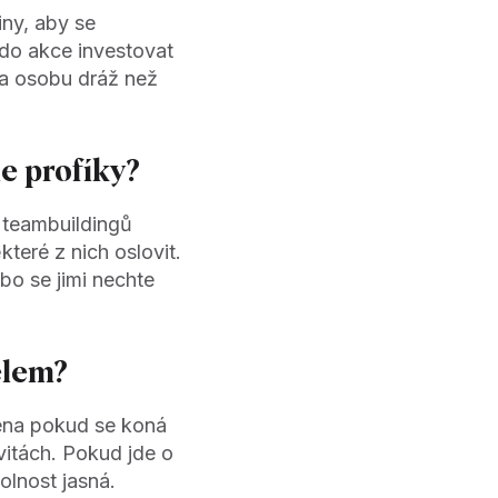
iny, aby se
 do akce investovat
 na osobu dráž než
e profíky?
 teambuildingů
teré z nich oslovit.
ebo se jimi nechte
elem?
ména pokud se koná
vitách. Pokud jde o
olnost jasná.