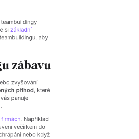
 teambuildingy
e si
základní
teambuildingu, aby
ngu zábavu
nebo zvyšování
ipných příhod
, které
 vás panuje
.
h firmách
. Například
aveni večírkem do
h chrápání nebo když