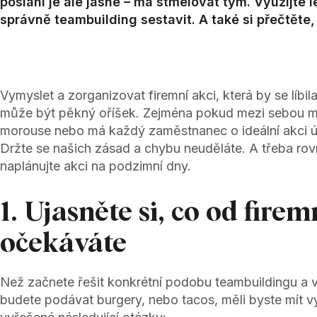
poslání je ale jasné –⁠ má stmelovat tým. Využijte l
správně teambuilding sestavit. A také si přečtěte
Vymyslet a zorganizovat firemní akci, která by se líb
může být pěkný oříšek. Zejména pokud mezi sebou m
morouse nebo má každý zaměstnanec o ideální akci úp
Držte se našich zásad a chybu neuděláte. A třeba rov
naplánujte akci na podzimní dny.
1. Ujasněte si, co od firem
očekáváte
Než začnete řešit konkrétní podobu teambuildingu a vy
budete podávat burgery, nebo tacos, měli byste mít vy