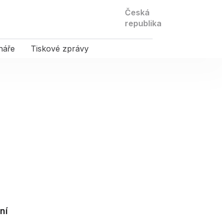
Kontaktujte
Česká
nás
republika
náře
Tiskové zprávy
ní