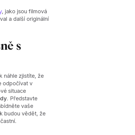
y
, jako jsou filmová
l a další originální
čně s
náhle zjistíte, že
e odpočívat v
ové situace
ady
. Představte
nabídněte vaše
ak budou vědět, že
častní.