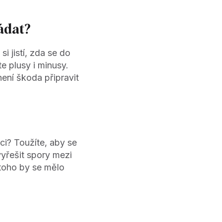
ádat?
i jistí, zda se do
e plusy i minusy.
není škoda připravit
i? Toužíte, aby se
vyřešit spory mezi
 toho by se mělo