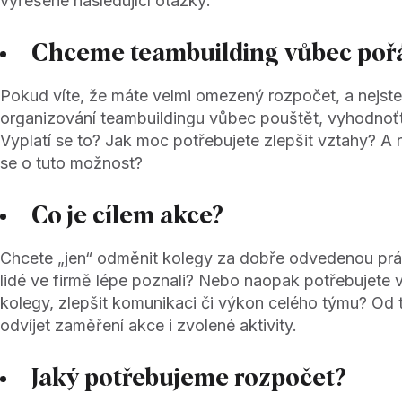
vyřešené následující otázky:
Chceme teambuilding vůbec poř
Pokud víte, že máte velmi omezený rozpočet, a nejste s
organizování teambuildingu vůbec pouštět, vyhodnoťt
Vyplatí se to? Jak moc potřebujete zlepšit vztahy? A 
se o tuto možnost?
Co je cílem akce?
Chcete „jen“ odměnit kolegy za dobře odvedenou prác
lidé ve firmě lépe poznali? Nebo naopak potřebujete 
kolegy, zlepšit komunikaci či výkon celého týmu? Od
odvíjet zaměření akce i zvolené aktivity.
Jaký potřebujeme rozpočet?