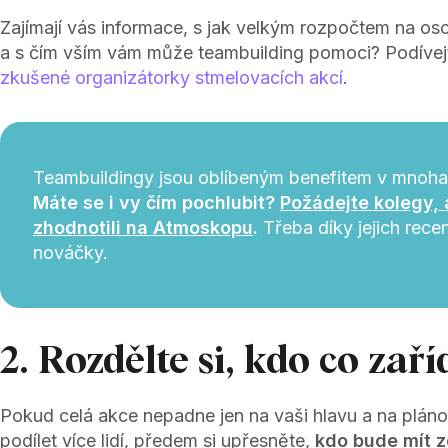
Zajímají vás informace, s jak velkým rozpočtem na oso
a s čím vším vám může teambuilding pomoci? Podívej
zkušené organizátorky stmelovacích akcí
.
Teambuildingy jsou oblíbeným benefitem v mnoha
Máte se i vy čím pochlubit?
Požádejte kolegy,
zhodnotili na Atmoskopu
.
Třeba díky jejich recen
nováčky.
2. Rozdělte si, kdo co zaří
Pokud celá akce nepadne jen na vaši hlavu a na plán
podílet více lidí, předem si upřesněte,
kdo bude mít 