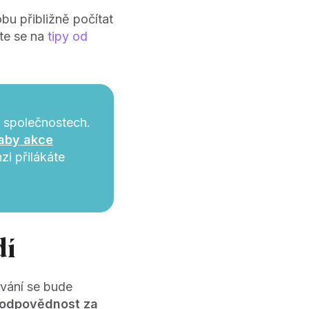
bu přibližně počítat
te se na
tipy od
 společnostech.
 aby akce
zi přilákáte
dí
ování se bude
zodpovědnost za