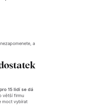
ho nezapomenete, a
 dostatek
ro 15 lidí se dá
o větší firmu
e moct vybírat