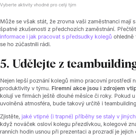
Vyberte aktivity vhodné pro celý tým
Může se však stát, že zrovna vaši zaměstnanci mají s
špatné zkušenosti z předchozích zaměstnání. Přečtět
informace i jak pracovat s předsudky kolegů
ohledně 
se ho zúčastnili rádi.
5. Udělejte z teambuildi
Nejen lepší poznání kolegů mimo pracovní prostředí 
produktivity v týmu.
Firemní akce jsou i zdrojem vt
kolují ve firmách ještě dlouhé měsíce či roky. Pokud u
uvolněná atmosféra, bude takový určitě i teambuilding
Zjistěte,
jaké vtipné (i trapné) příběhy se staly v jinýc
když nováček osloví kolegu přezdívkou, kolegové zn
ranních hodin usnou při prezentaci a prozradí je jejic