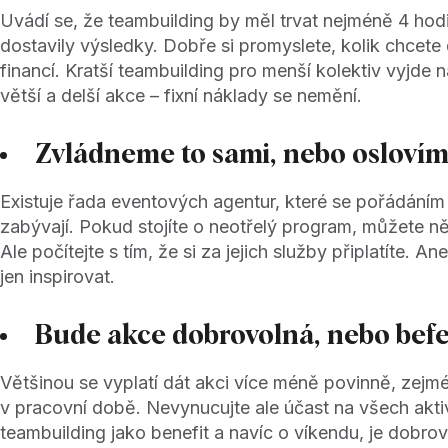
Uvádí se, že teambuilding by měl trvat nejméně 4 hod
dostavily výsledky. Dobře si promyslete, kolik chcete
financí. Kratší teambuilding pro menší kolektiv vyjde
větší a delší akce – fixní náklady se nemění.
Zvládneme to sami, nebo oslovím
Existuje řada eventových agentur, které se pořádáním
zabývají. Pokud stojíte o neotřelý program, můžete něk
Ale počítejte s tím, že si za jejich služby připlatíte. An
jen inspirovat.
Bude akce dobrovolná, nebo bef
Většinou se vyplatí dát akci více méně povinně, zej
v pracovní době. Nevynucujte ale účast na všech akti
teambuilding jako benefit a navíc o víkendu, je dobrov