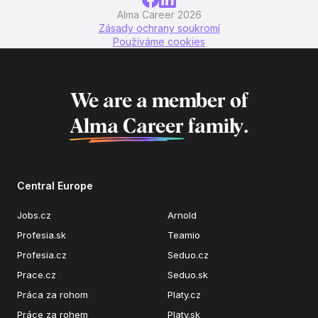
Alma Career 2026
Zásady ochrany soukromí
Používáme cookies
We are a member of
Alma Career
family.
Central Europe
Jobs.cz
Arnold
Profesia.sk
Teamio
Profesia.cz
Seduo.cz
Prace.cz
Seduo.sk
Práca za rohom
Platy.cz
Práce za rohem
Platy.sk