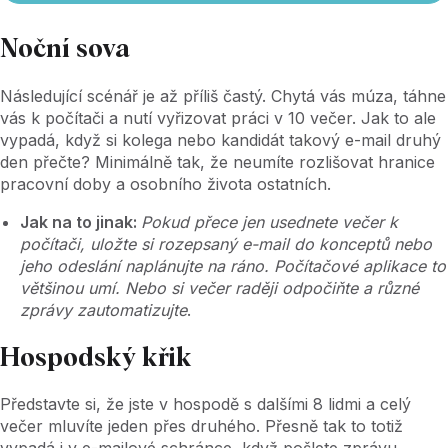
Noční sova
Následující scénář je až příliš častý. Chytá vás múza, táhne
vás k počítači a nutí vyřizovat práci v 10 večer. Jak to ale
vypadá, když si kolega nebo kandidát takový e-mail druhý
den přečte? Minimálně tak, že neumíte rozlišovat hranice
pracovní doby a osobního života ostatních.
Jak na to jinak:
Pokud přece jen usednete večer k
počítači, uložte si rozepsaný e-mail do konceptů nebo
jeho odeslání naplánujte na ráno. Počítačové aplikace to
většinou umí. Nebo si večer raději odpočiňte a různé
zprávy zautomatizujte
.
Hospodský křik
Představte si, že jste v hospodě s dalšími 8 lidmi a celý
večer mluvíte jeden přes druhého. Přesně tak to totiž
vypadá i v e-mailové schránce, když pošlete zprávu