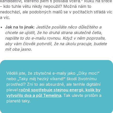
kandidátovi, kterého jsem ti posílala včera.“ Ruku na srdce
– kdo tuhle větu nikdy nepoužil? Možná nám to
nedochází, ale podobných mailů se v počítačích střádá víc
a víc.
Jak na to jinak:
Jestliže posíláte něco důležitého a
chcete se ujistit, že ho druhá strana skutečně četla,
napište to do e-mailu rovnou. Když v něm poprosíte,
aby vám člověk potvrdil, že na úkolu pracuje, budete
mít oba jasno.
Věděli jste, že zbytečné e-maily jako „Díky moc!“
nebo „Taky měj hezký víkend!“ škodí životnímu
prostředí? Zní to asi absurdně, ale tenhle digitální
plevel
ročně spotřebuje stejnou energii, kolik by
vytvořilo dva a půl Temelína
.
Tak ulevte prstům a
planetě taky.