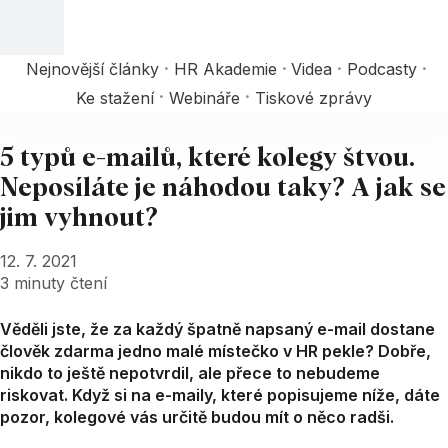
Nejnovější články
HR Akademie
Videa
Podcasty
Ke stažení
Webináře
Tiskové zprávy
5 typů e-mailů, které kolegy štvou.
Neposíláte je náhodou taky? A jak se
jim vyhnout?
12. 7. 2021
3
minuty čtení
Věděli jste, že za každý špatně napsaný e-mail dostane
člověk zdarma jedno malé místečko v HR pekle? Dobře,
nikdo to ještě nepotvrdil, ale přece to nebudeme
riskovat. Když si na e-maily, které popisujeme níže, dáte
pozor, kolegové vás určitě budou mít o něco radši.