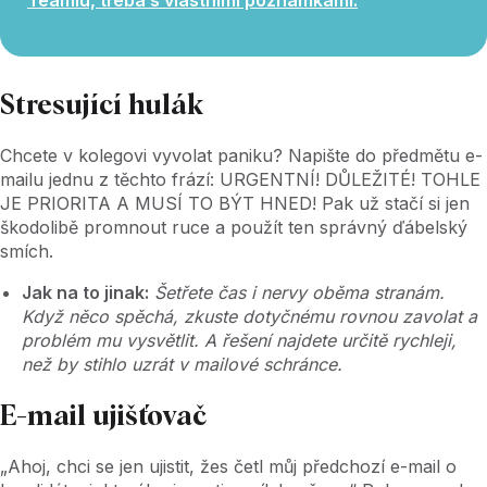
Stresující hulák
Chcete v kolegovi vyvolat paniku? Napište do předmětu e-
mailu jednu z těchto frází: URGENTNÍ! DŮLEŽITÉ! TOHLE
JE PRIORITA A MUSÍ TO BÝT HNED! Pak už stačí si jen
škodolibě promnout ruce a použít ten správný ďábelský
smích.
Jak na to jinak:
Šetřete čas i nervy oběma stranám.
Když něco spěchá, zkuste dotyčnému rovnou zavolat a
problém mu vysvětlit. A řešení najdete určitě rychleji,
než by stihlo uzrát v mailové schránce.
E-mail ujišťovač
„Ahoj, chci se jen ujistit, žes četl můj předchozí e-mail o