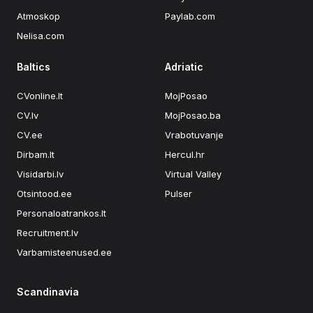
Atmoskop
Paylab.com
Nelisa.com
Baltics
Adriatic
CVonline.lt
MojPosao
CV.lv
MojPosao.ba
CV.ee
Vrabotuvanje
Dirbam.lt
Hercul.hr
Visidarbi.lv
Virtual Valley
Otsintood.ee
Pulser
Personaloatrankos.lt
Recruitment.lv
Varbamisteenused.ee
Scandinavia