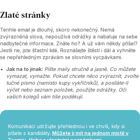
Zlaté stránky
Tenhle email je dlouhý, skoro nekonečný. Nemá
zvýrazněná slova, nepoužívá odrážky a nabaluje na sebe
nadbytečné informace. Znáte ho? A už vám někdy přišel?
Jestli ne, jste šťastní lidé. Roznášejte štěstí i dál a vyhněte
se nepřehledným zprávám se slovními vycpávkami.
Jak na to jinak:
Pište maily stručně a jasně. Co můžete
vymazat, vymažte. Pokud chcete něco zvýraznit, zvolte
tučné písmo (namísto kupy vykřičníků), a posíláte-li
výčet nebo seznam položek, použijte odrážky. Oči
vašich kolegů vám tiše poděkují.
Komunikaci udržujte přehlednou i ve chvíli, kdy si
píšete s kandidáty.
Můžete ji mít na jednom místě v
Teamiu, třeba s vlastními poznámkami.