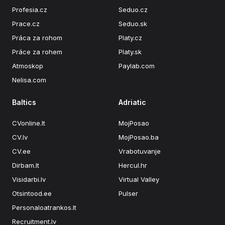
Profesia.cz
Seduo.cz
Prace.cz
Seduo.sk
Práca za rohom
Platy.cz
Práce za rohem
Platy.sk
Atmoskop
Paylab.com
Nelisa.com
Baltics
Adriatic
CVonline.lt
MojPosao
CV.lv
MojPosao.ba
CV.ee
Vrabotuvanje
Dirbam.lt
Hercul.hr
Visidarbi.lv
Virtual Valley
Otsintood.ee
Pulser
Personaloatrankos.lt
Recruitment.lv