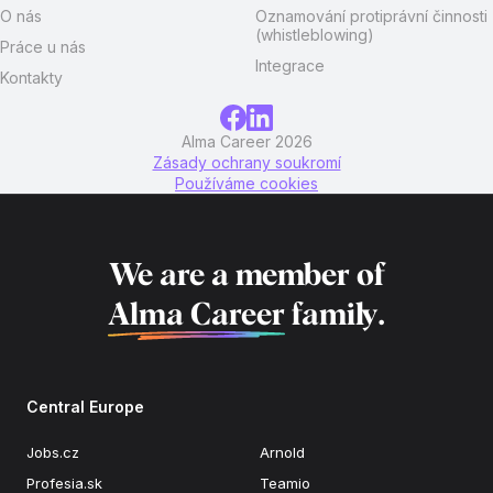
O nás
Oznamování protiprávní činnosti
(whistleblowing)
Práce u nás
Integrace
Kontakty
Alma Career 2026
Zásady ochrany soukromí
Používáme cookies
We are a member of
Alma Career
family.
Central Europe
Jobs.cz
Arnold
Profesia.sk
Teamio