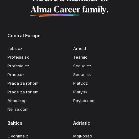
Alma Career
family.
Central Europe
Jobs.cz
Arnold
Profesia.sk
Teamio
Profesia.cz
Seduo.cz
Prace.cz
Seduo.sk
Práca za rohom
Platy.cz
Práce za rohem
Platy.sk
Atmoskop
Paylab.com
Nelisa.com
Baltics
Adriatic
CVonline.lt
MojPosao