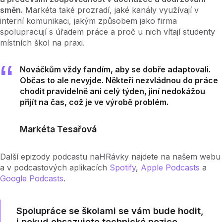
směn.
Markéta také prozradí, jaké kanály využívají v
interní komunikaci, jakým způsobem jako firma
spolupracují s úřadem práce a proč u nich vítají studenty
místních škol na praxi.
Nováčkům vždy fandím, aby se dobře adaptovali.
Občas to ale nevyjde. Někteří nezvládnou do práce
chodit pravidelně ani celý týden, jiní nedokážou
přijít na čas, což je ve výrobě problém.
Markéta Tesařová
Další epizody podcastu naHRávky najdete na našem webu
a v podcastových aplikacích
Spotify
,
Apple Podcasts
a
Google Podcasts
.
Spolupráce se školami se vám bude hodit,
i pokud obsazujete technické pozice.