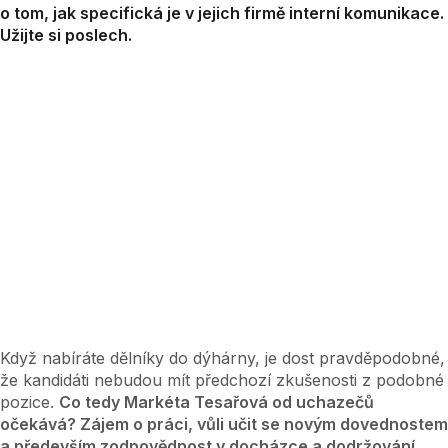
o tom, jak specifická je v jejich firmě interní komunikace.
Užijte si poslech.
Když nabíráte dělníky do dýhárny, je dost pravděpodobné,
že kandidáti nebudou mít předchozí zkušenosti z podobné
pozice.
Co tedy Markéta Tesařová od uchazečů
očekává? Zájem o práci, vůli učit se novým dovednostem
a především zodpovědnost v docházce a dodržování