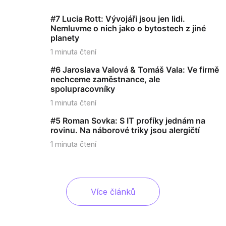
#7 Lucia Rott: Vývojáři jsou jen lidi.
Nemluvme o nich jako o bytostech z jiné
planety
1
minuta čtení
#6 Jaroslava Valová & Tomáš Vala: Ve firmě
nechceme zaměstnance, ale
spolupracovníky
1
minuta čtení
#5 Roman Sovka: S IT profíky jednám na
rovinu. Na náborové triky jsou alergičtí
1
minuta čtení
Více článků