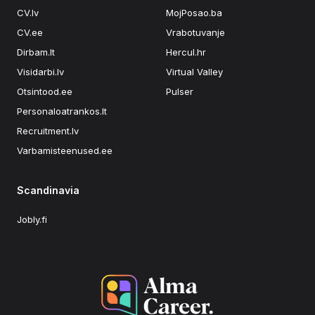
CV.lv
MojPosao.ba
CV.ee
Vrabotuvanje
Dirbam.lt
Hercul.hr
Visidarbi.lv
Virtual Valley
Otsintood.ee
Pulser
Personaloatrankos.lt
Recruitment.lv
Varbamisteenused.ee
Scandinavia
Jobly.fi