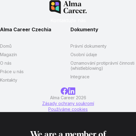
Kontaktujte nás
Alma Career Czechia
Dokumenty
Domů
Právní dokumenty
Magazín
Osobní údaje
O nás
Oznamování protiprávní činnosti
(whistleblowing)
Práce u nás
Integrace
Kontakty
Alma Career 2026
Zásady ochrany soukromí
Používáme cookies
We are a member of