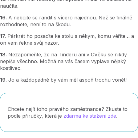
naučíte.
16.
A nebojte se randit s vícero najednou. Než se finálně
rozhodnete, není to na škodu.
17.
Párkrát ho posaďte ke stolu s někým, komu věříte… a
on vám řekne svůj názor.
18.
Nezapomeňte, že na Tinderu ani v CVčku se nikdy
nepíše všechno. Možná na vás časem vyplave nějaký
kostlivec.
19.
Jo a každopádně by vám měl aspoň trochu vonět!
Chcete najít toho pravého zaměstnance? Zkuste to
podle příručky, která je
zdarma ke stažení zde
.