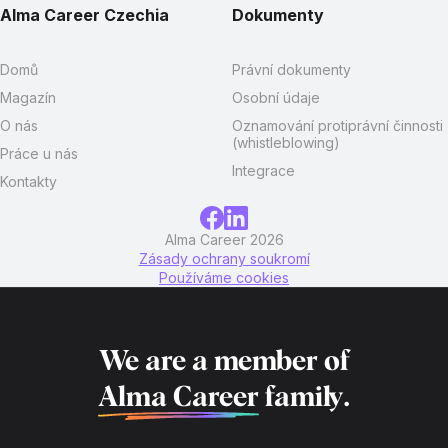
Alma Career Czechia
Dokumenty
Domů
Právní dokumenty
Magazín
Osobní údaje
O nás
Oznamování protiprávní činnosti
(whistleblowing)
Práce u nás
Integrace
Kontakty
Alma Career 2026
Zásady ochrany soukromí
Používáme cookies
We are a member of
Alma Career
family.