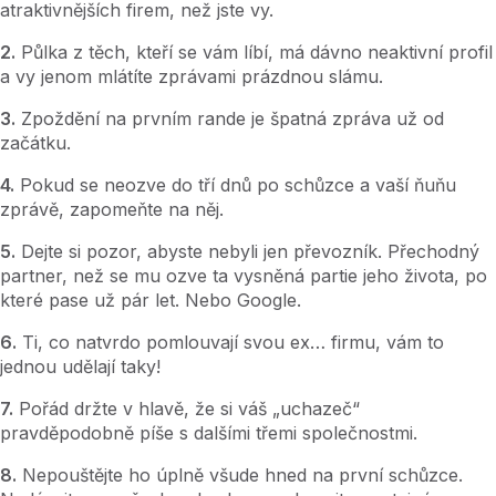
atraktivnějších firem, než jste vy.
2.
Půlka z těch, kteří se vám líbí, má dávno neaktivní profil
a vy jenom mlátíte zprávami prázdnou slámu.
3.
Zpoždění na prvním rande je špatná zpráva už od
začátku.
4.
Pokud se neozve do tří dnů po schůzce a vaší ňuňu
zprávě, zapomeňte na něj.
5.
Dejte si pozor, abyste nebyli jen převozník. Přechodný
partner, než se mu ozve ta vysněná partie jeho života, po
které pase už pár let. Nebo Google.
6.
Ti, co natvrdo pomlouvají svou ex… firmu, vám to
jednou udělají taky!
7.
Pořád držte v hlavě, že si váš „uchazeč“
pravděpodobně píše s dalšími třemi společnostmi.
8.
Nepouštějte ho úplně všude hned na první schůzce.