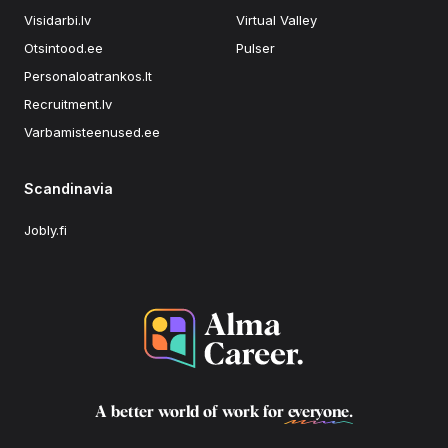
Visidarbi.lv
Virtual Valley
Otsintood.ee
Pulser
Personaloatrankos.lt
Recruitment.lv
Varbamisteenused.ee
Scandinavia
Jobly.fi
A better world of work for
everyone
.