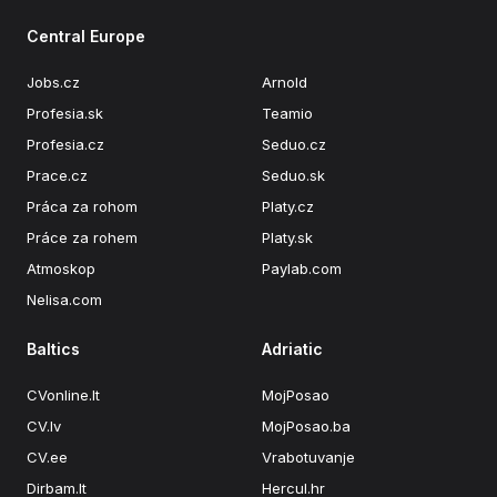
Central Europe
Jobs.cz
Arnold
Profesia.sk
Teamio
Profesia.cz
Seduo.cz
Prace.cz
Seduo.sk
Práca za rohom
Platy.cz
Práce za rohem
Platy.sk
Atmoskop
Paylab.com
Nelisa.com
Baltics
Adriatic
CVonline.lt
MojPosao
CV.lv
MojPosao.ba
CV.ee
Vrabotuvanje
Dirbam.lt
Hercul.hr