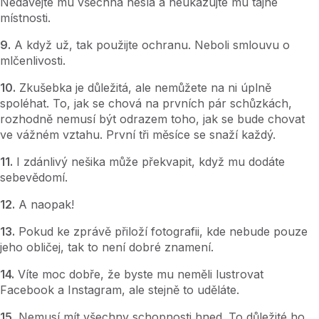
Nedávejte mu všechna hesla a neukazujte mu tajné
místnosti.
9.
A když už, tak použijte ochranu. Neboli smlouvu o
mlčenlivosti.
10.
Zkušebka je důležitá, ale nemůžete na ni úplně
spoléhat. To, jak se chová na prvních pár schůzkách,
rozhodně nemusí být odrazem toho, jak se bude chovat
ve vážném vztahu. První tři měsíce se snaží každý.
11.
I zdánlivý nešika může překvapit, když mu dodáte
sebevědomí.
12.
A naopak!
13.
Pokud ke zprávě přiloží fotografii, kde nebude pouze
jeho obličej, tak to není dobré znamení.
14.
Víte moc dobře, že byste mu neměli lustrovat
Facebook a Instagram, ale stejně to uděláte.
15.
Nemusí mít všechny schopnosti hned. To důležité ho