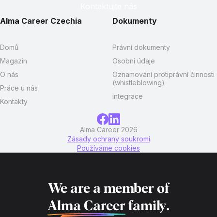
Kontaktujte nás
Alma Career Czechia
Dokumenty
Domů
Právní dokumenty
Magazín
Osobní údaje
O nás
Oznamování protiprávní činnosti
(whistleblowing)
Práce u nás
Integrace
Kontakty
Alma Career 2026
Zásady ochrany soukromí
Používáme cookies
We are a member of
Alma Career
family.