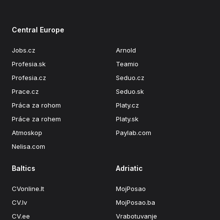
Central Europe
Jobs.cz
Arnold
Profesia.sk
Teamio
Profesia.cz
Seduo.cz
Prace.cz
Seduo.sk
Práca za rohom
Platy.cz
Práce za rohem
Platy.sk
Atmoskop
Paylab.com
Nelisa.com
Baltics
Adriatic
CVonline.lt
MojPosao
CV.lv
MojPosao.ba
CV.ee
Vrabotuvanje