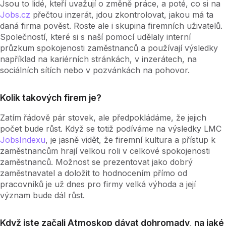
Jsou to lidé, kteří uvažují o změně práce, a poté, co si na
Jobs.cz
přečtou inzerát, jdou zkontrolovat, jakou má ta
daná firma pověst. Roste ale i skupina firemních uživatelů.
Společností, které si s naší pomocí udělaly interní
průzkum spokojenosti zaměstnanců a používají výsledky
například na kariérních stránkách, v inzerátech, na
sociálních sítích nebo v pozvánkách na pohovor.
Kolik takových firem je?
Zatím řádově pár stovek, ale předpokládáme, že jejich
počet bude růst. Když se totiž podíváme na výsledky LMC
JobsIndexu
, je jasně vidět, že firemní kultura a přístup k
zaměstnancům hrají velkou roli v celkové spokojenosti
zaměstnanců. Možnost se prezentovat jako dobrý
zaměstnavatel a doložit to hodnocením přímo od
pracovníků je už dnes pro firmy velká výhoda a její
význam bude dál růst.
Když jste začali Atmoskop dávat dohromady, na jaké