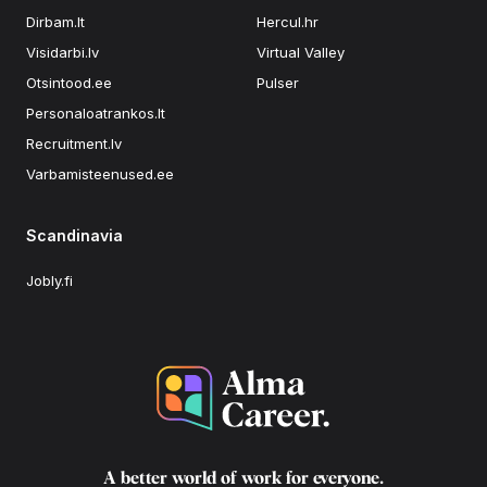
Dirbam.lt
Hercul.hr
Visidarbi.lv
Virtual Valley
Otsintood.ee
Pulser
Personaloatrankos.lt
Recruitment.lv
Varbamisteenused.ee
Scandinavia
Jobly.fi
A better world of work for
everyone
.