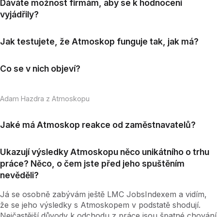
Dáváte možnost firmám, aby se k hodnocení
vyjádřily?
Jak testujete, že Atmoskop funguje tak, jak má?
Co se v nich objeví?
Adam Hazdra z Atmoskopu
Jaké má Atmoskop reakce od zaměstnavatelů?
Ukazují výsledky Atmoskopu něco unikátního o trhu
práce? Něco, o čem jste před jeho spuštěním
nevěděli?
Já se osobně zabývám ještě LMC JobsIndexem a vidím,
že se jeho výsledky s Atmoskopem v podstatě shodují.
Nejčastější důvody k odchodu z práce jsou špatné chování