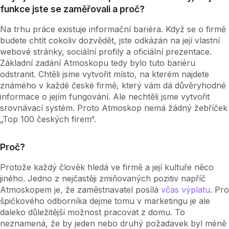
funkce jste se zaměřovali a proč?
Na trhu práce existuje informační bariéra. Když se o firmě
budete chtít cokoliv dozvědět, jste odkázán na její vlastní
webové stránky, sociální profily a oficiální prezentace.
Základní zadání Atmoskopu tedy bylo tuto bariéru
odstranit. Chtěli jsme vytvořit místo, na kterém najdete
známého v každé české firmě, který vám dá důvěryhodné
informace o jejím fungování. Ale nechtěli jsme vytvořit
srovnávací systém. Proto Atmoskop nemá žádný žebříček
„Top 100 českých firem“.
Proč?
Protože každý člověk hledá ve firmě a její kultuře něco
jiného. Jedno z nejčastěji zmiňovaných pozitiv napříč
Atmoskopem je, že zaměstnavatel posílá
včas výplatu
. Pro
špičkového odborníka dejme tomu v marketingu je ale
daleko důležitější možnost pracovat z domu. To
neznamená, že by jeden nebo druhý požadavek byl méně