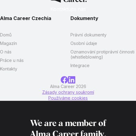
Kontaktujte nás
Alma Career Czechia
Dokumenty
Domů
Právní dokumenty
Magazín
Osobní údaje
O nás
Oznamování protiprávní činnosti
(whistleblowing)
Práce u nás
Integrace
Kontakty
Alma Career 2026
Zásady ochrany soukromí
Používáme cookies
We are a member of
Alma Career
family.