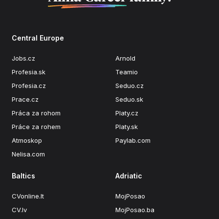
Central Europe
Jobs.cz
Arnold
Profesia.sk
Teamio
Profesia.cz
Seduo.cz
Prace.cz
Seduo.sk
Práca za rohom
Platy.cz
Práce za rohem
Platy.sk
Atmoskop
Paylab.com
Nelisa.com
Baltics
Adriatic
CVonline.lt
MojPosao
CV.lv
MojPosao.ba