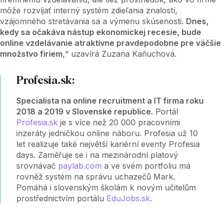
môže rozvíjať interný systém zdieľania znalostí,
vzájomného stretávania sa a výmenu skúsenosti.
Dnes,
kedy sa očakáva nástup ekonomickej recesie, bude
online vzdelávanie atraktívne pravdepodobne pre väčšie
množstvo firiem
,“ uzavírá Zuzana Kaňuchová.
Profesia.sk:
Specialista na online recruitment a IT firma roku
2018 a 2019 v Slovenské republice.
Portál
Profesia.sk
je s více než 20 000 pracovními
inzeráty jedničkou online náboru. Profesia už 10
let realizuje také největší kariérní eventy Profesia
days. Zaměřuje se i na mezinárodní platový
srovnávač
paylab.com
a ve svém portfoliu má
rovněž systém na správu uchazečů Mark.
Pomáhá i slovenským školám k novým učitelům
prostřednictvím portálu
EduJobs.sk
.