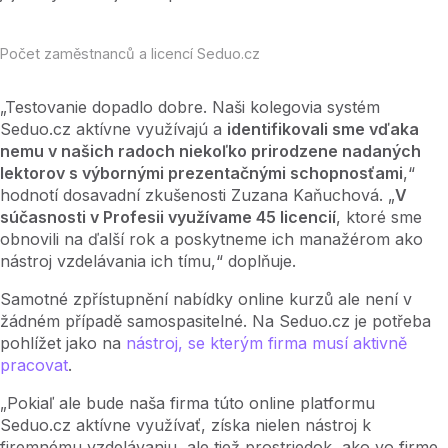
Počet zaměstnanců a licencí Seduo.cz
„Testovanie dopadlo dobre. Naši kolegovia systém
Seduo.cz aktívne využívajú a
identifikovali sme vďaka
nemu v našich radoch niekoľko prirodzene nadaných
lektorov s výbornými prezentačnými schopnosťami
,“
hodnotí dosavadní zkušenosti Zuzana Kaňuchová. „
V
súčasnosti v Profesii využívame 45 licencií
, ktoré sme
obnovili na ďalší rok a poskytneme ich manažérom ako
nástroj vzdelávania ich tímu,“ doplňuje.
Samotné zpřístupnění nabídky online kurzů ale není v
žádném případě samospasitelné. Na Seduo.cz je potřeba
pohlížet jako na
nástroj, se kterým firma musí aktivně
pracovat
.
„Pokiaľ ale bude naša firma túto online platformu
Seduo.cz aktívne využívať, získa nielen nástroj k
firemnému vzdelávaniu, ale tiež prostriedok, ako vo firme