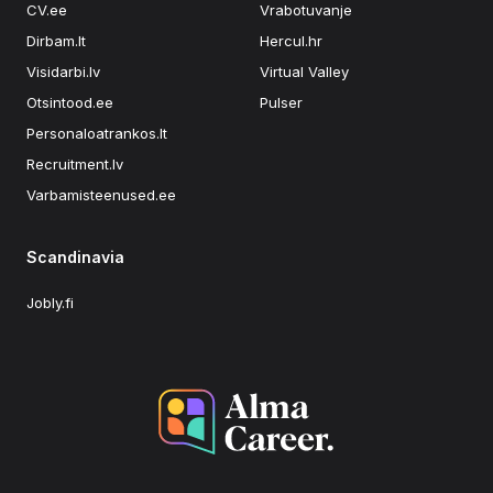
CV.ee
Vrabotuvanje
Dirbam.lt
Hercul.hr
Visidarbi.lv
Virtual Valley
Otsintood.ee
Pulser
Personaloatrankos.lt
Recruitment.lv
Varbamisteenused.ee
Scandinavia
Jobly.fi