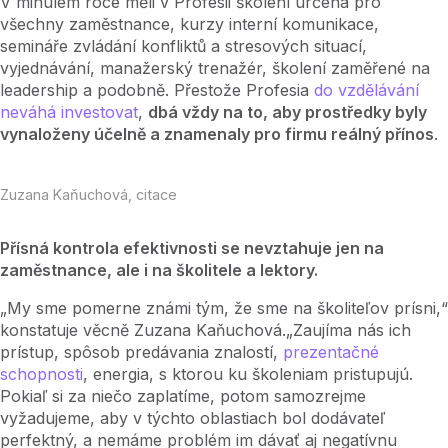
V minulém roce měli v Profesii školení určená pro
všechny zaměstnance, kurzy interní komunikace,
semináře zvládání konfliktů a stresových situací,
vyjednávání, manažerský trenažér, školení zaměřené na
leadership a podobně. Přestože Profesia
do vzdělávání
neváhá investovat
,
dbá vždy na to, aby prostředky byly
vynaloženy účelně a znamenaly pro firmu reálný přínos
.
Zuzana Kaňuchová, citace
Přísná kontrola efektivnosti se nevztahuje jen na
zaměstnance, ale i na školitele a lektory.
„My sme pomerne známi tým, že sme na školiteľov prísni,“
konstatuje věcně Zuzana Kaňuchová.„Zaujíma nás ich
prístup, spôsob predávania znalostí,
prezentačné
schopnosti
, energia, s ktorou ku školeniam pristupujú.
Pokiaľ si za niečo zaplatíme, potom samozrejme
vyžadujeme, aby v týchto oblastiach bol dodávateľ
perfektný, a nemáme problém im dávať aj negatívnu