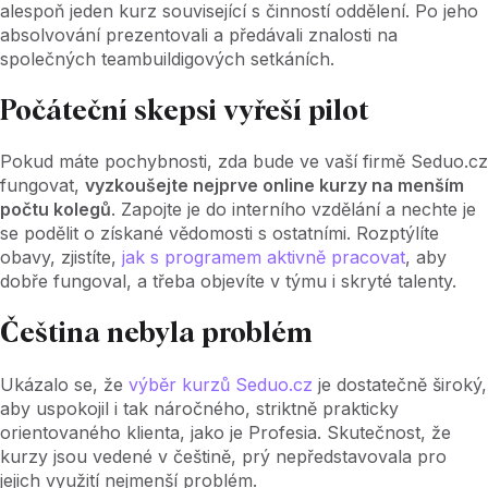
alespoň jeden kurz související s činností oddělení. Po jeho
absolvování prezentovali a předávali znalosti na
společných teambuildigových setkáních.
Počáteční skepsi vyřeší pilot
Pokud máte pochybnosti, zda bude ve vaší firmě Seduo.cz
fungovat,
vyzkoušejte nejprve online kurzy na menším
počtu kolegů
. Zapojte je do interního vzdělání a nechte je
se podělit o získané vědomosti s ostatními. Rozptýlíte
obavy, zjistíte,
jak s programem aktivně pracovat
, aby
dobře fungoval, a třeba objevíte v týmu i skryté talenty.
Čeština nebyla problém
Ukázalo se, že
výběr kurzů Seduo.cz
je dostatečně široký,
aby uspokojil i tak náročného, striktně prakticky
orientovaného klienta, jako je Profesia. Skutečnost, že
kurzy jsou vedené v češtině, prý nepředstavovala pro
jejich využití nejmenší problém.