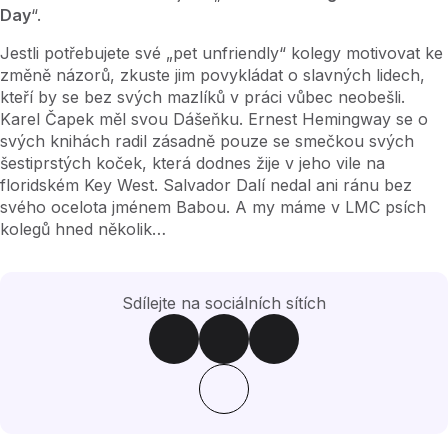
Day
“.
Jestli potřebujete své „pet unfriendly“ kolegy motivovat ke
změně názorů, zkuste jim povykládat o slavných lidech,
kteří by se bez svých mazlíků v práci vůbec neobešli.
Karel Čapek měl svou Dášeňku. Ernest Hemingway se o
svých knihách radil zásadně pouze se smečkou svých
šestiprstých koček, která dodnes žije v jeho vile na
floridském Key West. Salvador Dalí nedal ani ránu bez
svého ocelota jménem Babou. A my máme v LMC psích
kolegů hned několik…
Sdílejte na sociálních sítích