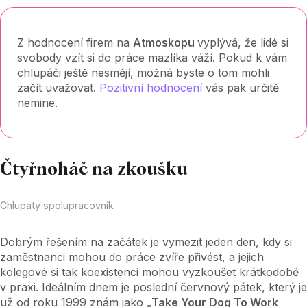
Z hodnocení firem na
Atmoskopu
vyplývá, že lidé si
svobody vzít si do práce mazlíka váží. Pokud k vám
chlupáči ještě nesmějí, možná byste o tom mohli
začít uvažovat.
Pozitivní hodnocení
vás pak určitě
nemine.
Čtyřnoháč na zkoušku
Chlupaty spolupracovník
Dobrým řešením na začátek je vymezit jeden den, kdy si
zaměstnanci mohou do práce zvíře přivést, a jejich
kolegové si tak koexistenci mohou vyzkoušet krátkodobě
v praxi. Ideálním dnem je poslední červnový pátek, který je
už od roku 1999 znám jako „
Take Your Dog To Work