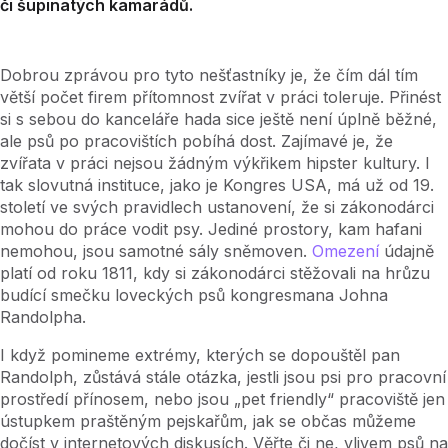
či šupinatých kamarádů.
Dobrou zprávou pro tyto nešťastníky je, že čím dál tím
větší počet firem přítomnost zvířat v práci toleruje. Přinést
si s sebou do kanceláře hada sice ještě není úplně běžné,
ale psů po pracovištích pobíhá dost. Zajímavé je, že
zvířata v práci nejsou žádným výkřikem hipster kultury. I
tak slovutná instituce, jako je Kongres USA, má už od 19.
století ve svých pravidlech ustanovení, že si zákonodárci
mohou do práce vodit psy. Jediné prostory, kam hafani
nemohou, jsou samotné sály sněmoven.
Omezení
údajně
platí od roku 1811, kdy si zákonodárci stěžovali na hrůzu
budící smečku loveckých psů kongresmana Johna
Randolpha.
I když pomineme extrémy, kterých se dopouštěl pan
Randolph, zůstává stále otázka, jestli jsou psi pro pracovní
prostředí přínosem, nebo jsou „pet friendly“ pracoviště jen
ústupkem praštěným pejskařům, jak se občas můžeme
dočíst v internetových diskusích. Věřte či ne, vlivem psů na