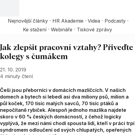
Nejnovější články
HR Akademie
Videa
Podcasty
Ke stažení
Webináře
Tiskové zprávy
Jak zlepšit pracovní vztahy? Přiveďte
kolegy s čumákem
21. 10. 2019
4
minuty čtení
Češi jsou přeborníci v domácích mazlíčcích. V našich
domech a bytech si lebedí asi dva miliony psů, milion a
půl koček, 170 tisíc malých savců, 70 tisíc ptáků a
nepočítaně rybiček. Alespoň jednoho mazlíka najdete
skoro v 60 % českých domácností, z čehož logicky
vyplývá, že mezi námi chodí spousta lidí, kteří v práci trpí
syndromem odloučení od svých chlupatých, opeřených