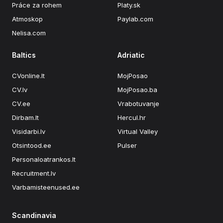
Práce za rohem
Platy.sk
Atmoskop
Paylab.com
Nelisa.com
Baltics
Adriatic
CVonline.lt
MojPosao
CV.lv
MojPosao.ba
CV.ee
Vrabotuvanje
Dirbam.lt
Hercul.hr
Visidarbi.lv
Virtual Valley
Otsintood.ee
Pulser
Personaloatrankos.lt
Recruitment.lv
Varbamisteenused.ee
Scandinavia