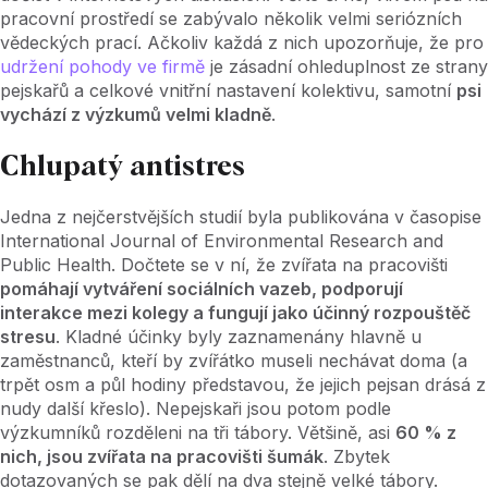
pracovní prostředí se zabývalo několik velmi seriózních
vědeckých prací. Ačkoliv každá z nich upozorňuje, že pro
udržení pohody ve firmě
je zásadní ohleduplnost ze strany
pejskařů a celkové vnitřní nastavení kolektivu, samotní
psi
vychází z výzkumů velmi kladně
.
Chlupatý antistres
Jedna z nejčerstvějších studií byla publikována v časopise
International Journal of Environmental Research and
Public Health. Dočtete se v ní, že zvířata na pracovišti
pomáhají vytváření sociálních vazeb, podporují
interakce mezi kolegy a fungují jako účinný rozpouštěč
stresu
. Kladné účinky byly zaznamenány hlavně u
zaměstnanců, kteří by zvířátko museli nechávat doma (a
trpět osm a půl hodiny představou, že jejich pejsan drásá z
nudy další křeslo). Nepejskaři jsou potom podle
výzkumníků rozděleni na tři tábory. Většině, asi
60 % z
nich, jsou zvířata na pracovišti šumák
. Zbytek
dotazovaných se pak dělí na dva stejně velké tábory.