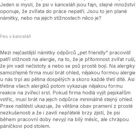
Jeden si myslí, že psi v kanceláři jsou fajn, stejné množství
oponuje, že zvířata do práce nepatří. Jsou to jen plané
námitky, nebo na jejich stížnostech něco je?
Pes v kanceláři
Mezi nejčastější námitky odpůrců „pet friendly“ pracovišť
patří stížnosti na alergie, na to, že je přítomnost zvířat ruší,
že jim vadí nečistoty a nebo se psů prostě bojí. Na alergiky
samozřejmě firma musí brát ohled, nějakou formou alergie
u nás trpí asi pětina dospělých a skoro každé třetí dítě. Asi
třetina všech alergiků potom vykazuje nějakou formu
reakce na zvířecí srst. Pokud firma hodlá vyjít pejskařům
vstříc, musí brát na jejich odpůrce minimálně stejný ohled.
Praxe naštěstí ukazuje, že většina obav pramení z prosté
nezkušenosti a že i zavilí nepřátelé brzy zjistí, že psi
během pracovní doby nevyjí na bílý měsíc, ale chrápou
páníčkovi pod stolem.