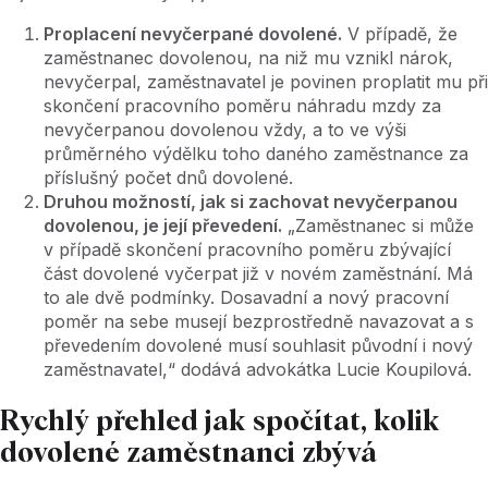
Proplacení nevyčerpané dovolené.
V případě, že
zaměstnanec dovolenou, na niž mu vznikl nárok,
nevyčerpal, zaměstnavatel je povinen proplatit mu při
skončení pracovního poměru náhradu mzdy za
nevyčerpanou dovolenou vždy, a to ve výši
průměrného výdělku toho daného zaměstnance za
příslušný počet dnů dovolené.
Druhou možností, jak si zachovat nevyčerpanou
dovolenou, je její převedení.
„Zaměstnanec si může
v případě skončení pracovního poměru zbývající
část dovolené vyčerpat již v novém zaměstnání. Má
to ale dvě podmínky. Dosavadní a nový pracovní
poměr na sebe musejí bezprostředně navazovat a s
převedením dovolené musí souhlasit původní i nový
zaměstnavatel,“ dodává advokátka Lucie Koupilová.
Rychlý přehled jak spočítat, kolik
dovolené zaměstnanci zbývá