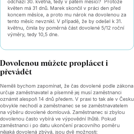
odchází 30. května, tedy v pátém měsíci? Protože
květen má 31 dnů. Marek skončil v práci den před
koncem měsíce, a proto mu nárok na dovolenou za
tento měsíc nevznikl. V případě, že by odešel k 31.
květnu, činila by poměrná část dovolené 5/12 roční
výměry, tedy 10,5 dne.
Dovolenou můžete proplácet i
převádět
Neměli bychom zapomínat, že čas dovolené podle zákona
určuje zaměstnavatel a písemně jej musí zaměstnanci
oznámit alespoň 14 dnů předem. V praxi to tak ale v Česku
obvykle nechodí a zaměstnanec se se zaměstnavatelem
na výběru dovolené domlouvá. Zaměstnanec si zbylou
dovolenou často vybírá ve výpovědní lhůtě. Pokud
zaměstnanci i po datu ukončení pracovního poměru
nějaká dovolená zbývá, jsou dvě možnosti: