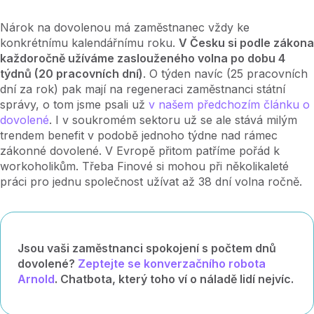
Nárok na dovolenou má zaměstnanec vždy ke
konkrétnímu kalendářnímu roku.
V Česku si podle zákona
každoročně užíváme zaslouženého volna po dobu 4
týdnů (20 pracovních dní)
. O týden navíc (25 pracovních
dní za rok) pak mají na regeneraci zaměstnanci státní
správy, o tom jsme psali už
v našem předchozím článku o
dovolené
. I v soukromém sektoru už se ale stává milým
trendem benefit v podobě jednoho týdne nad rámec
zákonné dovolené. V Evropě přitom patříme pořád k
workoholikům. Třeba Finové si mohou při několikaleté
práci pro jednu
společnost užívat až 38 dní volna ročně.
Jsou vaši zaměstnanci spokojení s počtem dnů
dovolené?
Zeptejte se konverzačního robota
Arnold
. Chatbota, který toho ví o náladě lidí nejvíc.