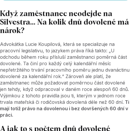
Když zaměstnanec neodejde na
Silvestra… Na kolik dnů dovolené má
nárok?
Advokátka Lucie Koupilová, která se specializuje na
pracovní legislativu, to jazykem práva říká takto: „U
odchodu během roku přísluší zaměstnanci poměrná část
dovolené. Ta činí pro každý celý kalendářní měsíc
nepřetržitého trvání pracovního poměru jednu dvanáctinu
dovolené za kalendářní rok.“ Zároveň ale platí, že
zaměstnanec může požadovat poměrnou část dovolené
jen tehdy, když odpracoval v daném roce alespoň 60 dnů.
Výjimkou z tohoto pravidla jsou ti, kterým v jednom roce
trvala mateřská či rodičovská dovolená déle než 60 dní.
Ti
mají totiž právo na dovolenou i bez dovršených 60 dní v
práci.
A jak to s počtem dnů dovolené