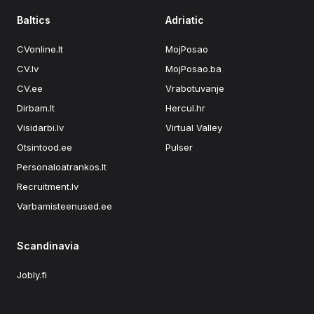
Baltics
Adriatic
CVonline.lt
MojPosao
CV.lv
MojPosao.ba
CV.ee
Vrabotuvanje
Dirbam.lt
Hercul.hr
Visidarbi.lv
Virtual Valley
Otsintood.ee
Pulser
Personaloatrankos.lt
Recruitment.lv
Varbamisteenused.ee
Scandinavia
Jobly.fi