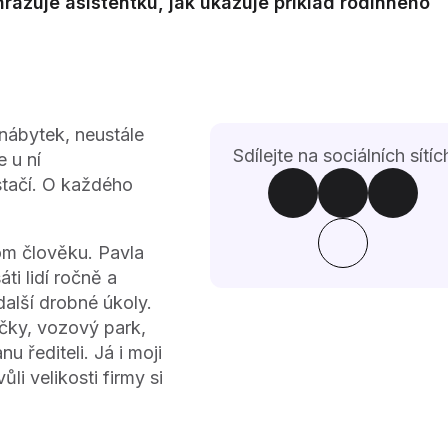
zuje asistentku, jak ukazuje příklad rodinného
 nábytek, neustále
Sdílejte na sociálních sítíc
 u ní
tačí. O každého
m člověku. Pavla
ti lidí ročně a
alší drobné úkoly.
ečky, vozový park,
 řediteli. Já i moji
li velikosti firmy si