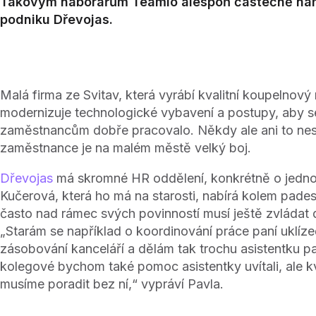
Takovým náborářům Teamio alespoň částečně nahra
podniku Dřevojas.
Malá firma ze Svitav, která vyrábí kvalitní koupelnový
modernizuje technologické vybavení a postupy, aby se
zaměstnancům dobře pracovalo. Někdy ale ani to nes
zaměstnance je na malém městě velký boj.
Dřevojas
má skromné HR oddělení, konkrétně o jedno
Kučerová, která ho má na starosti, nabírá kolem padesá
často nad rámec svých povinností musí ještě zvládat d
„Starám se například o koordinování práce paní uklíz
zásobování kanceláří a dělám tak trochu asistentku panu
kolegové bychom také pomoc asistentky uvítali, ale kvů
musíme poradit bez ní,“ vypráví Pavla.