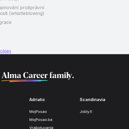
amování protiprávní
osti (whistleblowing)
grace
okies
f
Alma Career
family.
Adriatic
Scandinavia
MojPosao
Jobly.fi
MojPosao.ba
Vrabotuvanje