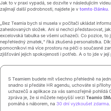
Jak to v praxi vypadá, se dozvíte v následujícím vide
zajímají další podrobnosti, najdete je v
tomto článku.
„Bez Teamia bych si musela v počítači ukládat inform
zaheslovaných složek. Ani si nechci představovat, ja
excelovská tabulka se všemi uchazeči. Co pozice, to je
nepřehledný zmatek,“ říká zkušená personalistka. D
pomocníkovi má více prostoru na péči o současné z
zjišťování jejich spokojenosti i potřeb. A o to jde v jej
S Teamiem budete mít všechno přehledně na jedn
snadno si předáte HR agendu, uchováte si přílohy i
uchazečů a aplikace za vás samozřejmě pohlídá
zpráva je, že si můžete nejvyšší verzi
Teamio SM
pomáhá s náborem, na
30 dní vyzkoušet zdarma
.