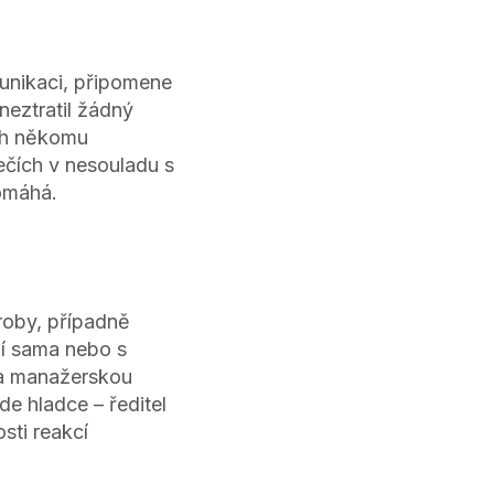
unikaci, připomene
neztratil žádný
ch někomu
čích v nesouladu s
pomáhá.
roby, případně
ší sama nebo s
a manažerskou
de hladce – ředitel
sti reakcí