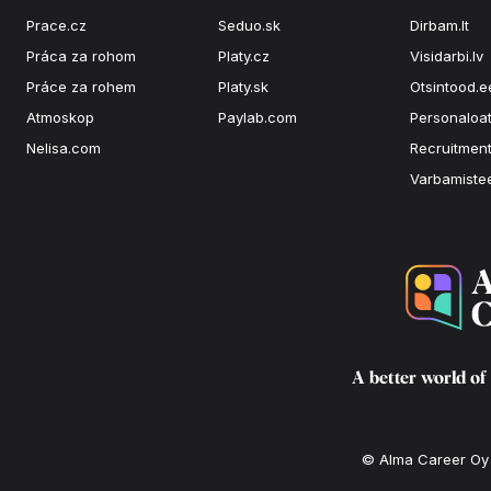
Prace.cz
Seduo.sk
Dirbam.lt
Práca za rohom
Platy.cz
Visidarbi.lv
Práce za rohem
Platy.sk
Otsintood.e
Atmoskop
Paylab.com
Personaloat
Nelisa.com
Recruitment
Varbamiste
A better world of
© Alma Career Oy a