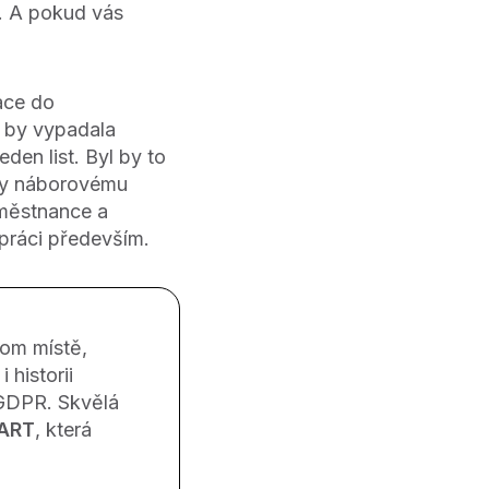
u. A pokud vás
ace do
k by vypadala
den list. Byl by to
íky náborovému
aměstnance a
í práci především.
om místě,
 historii
 GDPR. Skvělá
ART
, která