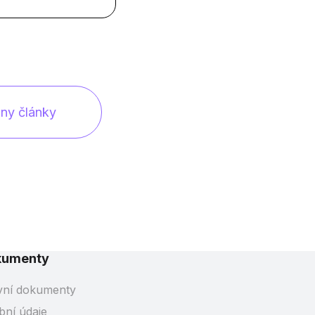
ny články
kumenty
vní dokumenty
bní údaje