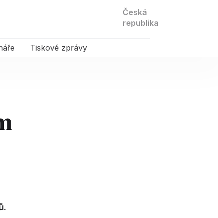
Kontaktujte
Česká
nás
republika
náře
Tiskové zprávy
ým
ů.