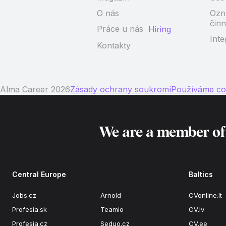
O nás
Ozn
činn
Práce u nás
Hiring
Inte
Kontakty
Alma Career 2026
Zásady ochrany soukromí
Používáme co
We are a member o
Central Europe
Baltics
Jobs.cz
Arnold
CVonline.lt
Profesia.sk
Teamio
CV.lv
Profesia.cz
Seduo.cz
CV.ee