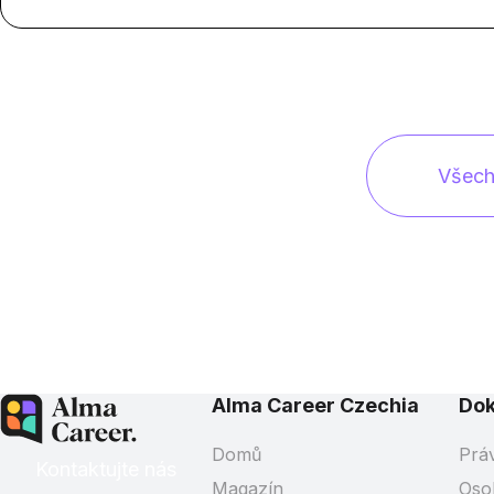
Všech
Alma Career Czechia
Do
Domů
Prá
Kontaktujte nás
Magazín
Oso