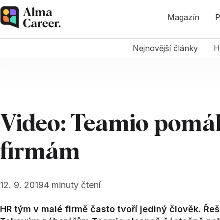
Magazín
P
Nejnovější články
H
Video: Teamio pomá
firmám
12. 9. 2019
4
minuty čtení
HR tým v malé firmě často tvoří jediný člověk. Řeš