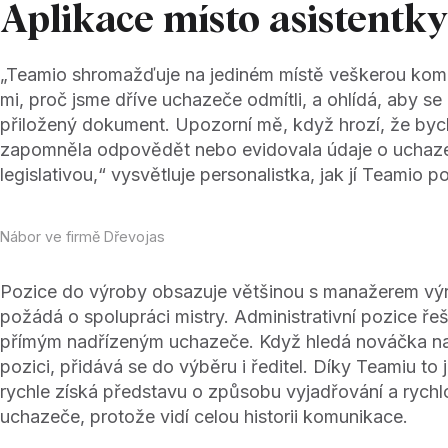
Aplikace místo asistentky
„Teamio shromažďuje na jediném místě veškerou kom
mi, proč jsme dříve uchazeče odmítli, a ohlídá, aby se 
přiložený dokument. Upozorní mě, když hrozí, že by
zapomněla odpovědět nebo evidovala údaje o uchaze
legislativou,“ vysvětluje personalistka, jak jí Teamio 
Nábor ve firmě Dřevojas
Pozice do výroby obsazuje většinou s manažerem vý
požádá o spolupráci mistry. Administrativní pozice ře
přímým nadřízeným uchazeče. Když hledá nováčka n
pozici, přidává se do výběru i ředitel. Díky Teamiu to j
rychle získá představu o způsobu vyjadřování a rychlo
uchazeče, protože vidí celou historii komunikace.