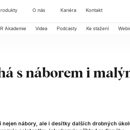
rodukty
O nás
Kariéra
Kontakt
R Akademie
Videa
Podcasty
Ke stažení
Webi
há s náborem i mal
í nejen nábory, ale i desítky dalších drobných úkol