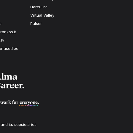
Hercul.hr
Virtual Valley
e
Pulser
rankos.lt
.lv
enused.ee
 work for
everyone
.
nd its subsidiaries