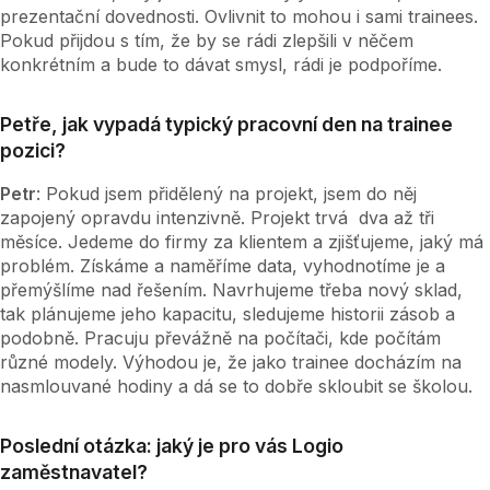
prezentační dovednosti. Ovlivnit to mohou i sami trainees.
Pokud přijdou s tím, že by se rádi zlepšili v něčem
konkrétním a bude to dávat smysl, rádi je podpoříme.
Petře, jak vypadá typický pracovní den na trainee
pozici?
Petr
: Pokud jsem přidělený na projekt, jsem do něj
zapojený opravdu intenzivně. Projekt trvá dva až tři
měsíce. Jedeme do firmy za klientem a zjišťujeme, jaký má
problém. Získáme a naměříme data, vyhodnotíme je a
přemýšlíme nad řešením. Navrhujeme třeba nový sklad,
tak plánujeme jeho kapacitu, sledujeme historii zásob a
podobně. Pracuju převážně na počítači, kde počítám
různé modely. Výhodou je, že jako trainee docházím na
nasmlouvané hodiny a dá se to dobře skloubit se školou.
Poslední otázka: jaký je pro vás Logio
zaměstnavatel?