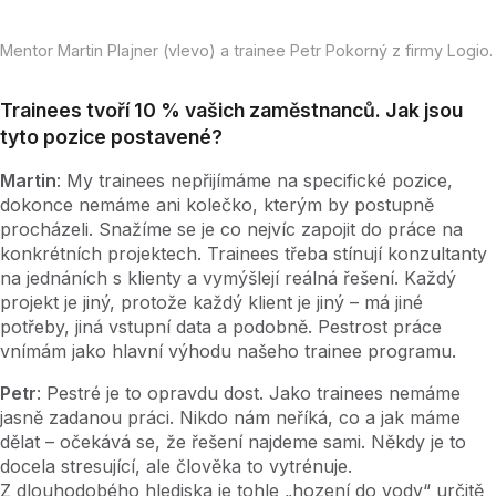
Mentor Martin Plajner (vlevo) a trainee Petr Pokorný z firmy Logio.
Trainees tvoří 10 % vašich zaměstnanců. Jak jsou
tyto pozice postavené?
Martin
: My trainees nepřijímáme na specifické pozice,
dokonce nemáme ani kolečko, kterým by postupně
procházeli. Snažíme se je co nejvíc zapojit do práce na
konkrétních projektech. Trainees třeba stínují konzultanty
na jednáních s klienty a vymýšlejí reálná řešení. Každý
projekt je jiný, protože každý klient je jiný – má jiné
potřeby, jiná vstupní data a podobně. Pestrost práce
vnímám jako hlavní výhodu našeho trainee programu.
Petr
: Pestré je to opravdu dost. Jako trainees nemáme
jasně zadanou práci. Nikdo nám neříká, co a jak máme
dělat – očekává se, že řešení najdeme sami. Někdy je to
docela stresující, ale člověka to vytrénuje.
Z dlouhodobého hlediska je tohle „hození do vody“ určitě