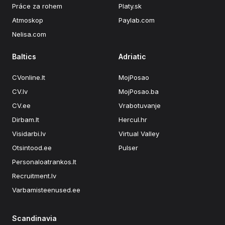
Práce za rohem
Platy.sk
Atmoskop
Paylab.com
Nelisa.com
Baltics
Adriatic
CVonline.lt
MojPosao
CV.lv
MojPosao.ba
CV.ee
Vrabotuvanje
Dirbam.lt
Hercul.hr
Visidarbi.lv
Virtual Valley
Otsintood.ee
Pulser
Personaloatrankos.lt
Recruitment.lv
Varbamisteenused.ee
Scandinavia