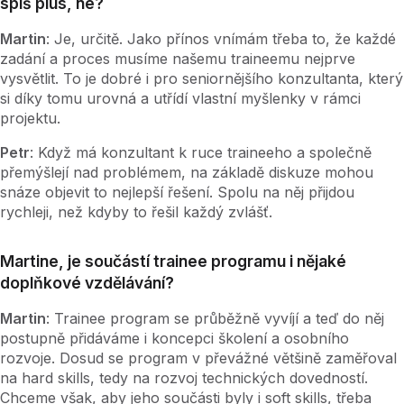
spíš plus, ne?
Martin
: Je, určitě. Jako přínos vnímám třeba to, že každé
zadání a proces musíme našemu traineemu nejprve
vysvětlit. To je dobré i pro seniornějšího konzultanta, který
si díky tomu urovná a utřídí vlastní myšlenky v rámci
projektu.
Petr
: Když má konzultant k ruce traineeho a společně
přemýšlejí nad problémem, na základě diskuze mohou
snáze objevit to nejlepší řešení. Spolu na něj přijdou
rychleji, než kdyby to řešil každý zvlášť.
Martine, je součástí trainee programu i nějaké
doplňkové vzdělávání?
Martin
: Trainee program se průběžně vyvíjí a teď do něj
postupně přidáváme i koncepci školení a osobního
rozvoje. Dosud se program v převážné většině zaměřoval
na hard skills, tedy na rozvoj technických dovedností.
Chceme však, aby jeho součásti byly i soft skills, třeba