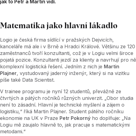
jak to Petr a Martin vidí.
Matematika jako hlavní lákadlo
Logio je česká firma sídlící v pražských Dejvicích,
kanceláře má ale i v Brně a Hradci Králové. Většinu ze 120
zaměstnanců tvoří konzultanti, což je v Logiu velmi široce
pojatá pozice. Konzultanti jezdí za klienty a navrhují pro ně
komplexní logistická řešení. Jedním z nich je
Martin
Plajner
, vystudovaný jaderný inženýr, který si na vizitku
píše také Data Scientist.
V trainee programu je nyní 12 studentů, převážně ze
čtvrtých a pátých ročníků různých univerzit. „Obor studia
není to zásadní. Hlavní je technické myšlení a zájem o
logistiku,“ říká Martin Plajner. Student pátého ročníku
ekonomie na UK v Praze
Petr Pokorný
ho doplňuje: „Na
Logiu mě zaujalo hlavně to, jak pracuje s matematickými
metodami.“