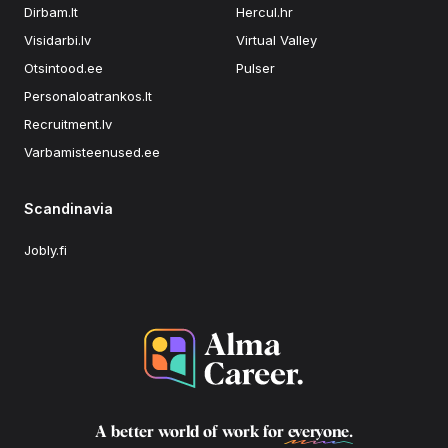
Dirbam.lt
Hercul.hr
Visidarbi.lv
Virtual Valley
Otsintood.ee
Pulser
Personaloatrankos.lt
Recruitment.lv
Varbamisteenused.ee
Scandinavia
Jobly.fi
A better world of work for
everyone
.