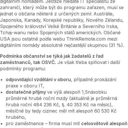
digitálním nomádem. Jestliže hledáte IT specialistu ze
zahraničí, který může být do programu zařazen, musí se
jednat o občana některé z určených zemí: Austrálie,
Japonska, Kanady, Korejské republiky, Nového Zélandu,
Spojeného království Velké Británie a Severního Irska,
Tchaj-wanu nebo Spojených států amerických. Občané
USA jsou ostatně podle webu ThinkRemote.com mezi
digitálními nomády absolutně nejčastější skupinou (31 %).
Podmínka občanství se týká jak žadatelů z řad
zaměstnanců, tak OSVČ.
Je však třeba splňovat i další
podmínky programu:
odpovídající vzdělání v oboru
, případně prokázání
praxe v oboru IT,
dostatečné příjmy
ve výši alespoň 1,5násobku
průměrné hrubé roční mzdy (aktuálně je průměrná
hrubá roční 484 236 Kč, tj. 40 353 Kč na měsíc),
měsíčně by tedy cizinec měl mít alespoň 60 530 Kč
hrubého,
pro zaměstnance – firma musí mít
celosvětově alespoň