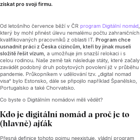
získat pro svoji firmu.
Od letošního července běží v ČR
program Digitální nomád
,
který by mohl přinést úlevu nemalému počtu zahraničních
kvalifikovaných pracovníků z oblasti IT.
Program chce
usnadnit práci z Česka cizincům, kteří by jinak museli
složitě řešit vízum
, a umožňuje jim snazší relokaci i s
celou rodinou. Naše země tak následuje státy, které začaly
zavádět podobný druh pobytových povolení již v průběhu
pandemie. Průkopníkem v udělování tzv. „digital nomad
visa“ bylo Estonsko, dále se připojilo například Španělsko,
Portugalsko a také Chorvatsko.
Co byste o Digitálním nomádovi měli vědět?
Kdo je digitální nomád a proč je to
(hlavně) ajťák
Přesná definice tohoto pojmu neexistuje, vládní program