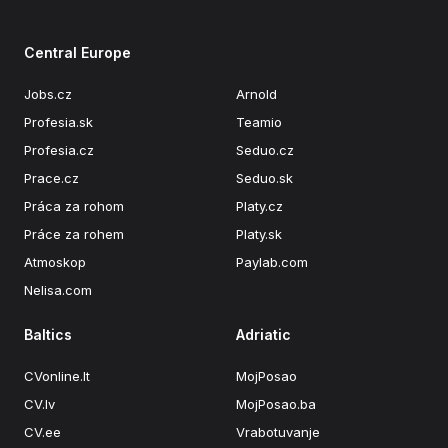
Central Europe
Jobs.cz
Arnold
Profesia.sk
Teamio
Profesia.cz
Seduo.cz
Prace.cz
Seduo.sk
Práca za rohom
Platy.cz
Práce za rohem
Platy.sk
Atmoskop
Paylab.com
Nelisa.com
Baltics
Adriatic
CVonline.lt
MojPosao
CV.lv
MojPosao.ba
CV.ee
Vrabotuvanje