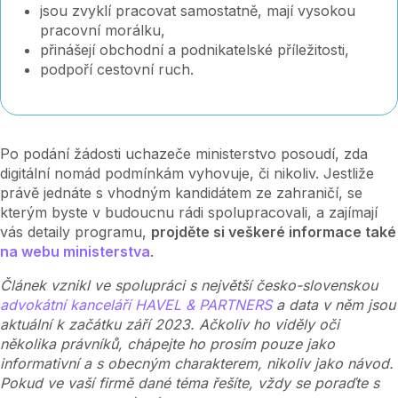
jsou zvyklí pracovat samostatně, mají vysokou
pracovní morálku,
přinášejí obchodní a podnikatelské příležitosti,
podpoří cestovní ruch.
Po podání žádosti uchazeče ministerstvo posoudí, zda
digitální nomád podmínkám vyhovuje, či nikoliv. Jestliže
právě jednáte s vhodným kandidátem ze zahraničí, se
kterým byste v budoucnu rádi spolupracovali, a zajímají
vás detaily programu,
projděte si veškeré informace také
na webu ministerstva
.
Článek vznikl ve spolupráci s největší česko-slovenskou
advokátní kanceláří HAVEL & PARTNERS
a data v něm jsou
aktuální k začátku září 2023. Ačkoliv ho viděly oči
několika právníků, chápejte ho prosím pouze jako
informativní a s obecným charakterem, nikoliv jako návod.
Pokud ve vaší firmě dané téma řešíte, vždy se poraďte s