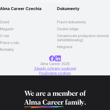
Kontaktujte nás
Alma Career Czechia
Dokumenty
Domů
Právní dokumenty
Magazín
Osobní údaje
O nás
Oznamování protiprávní činnosti
(whistleblowing)
Práce u nás
Integrace
Kontakty
Alma Career 2026
Zásady ochrany soukromí
Používáme cookies
We are a member of
Alma Career
family.