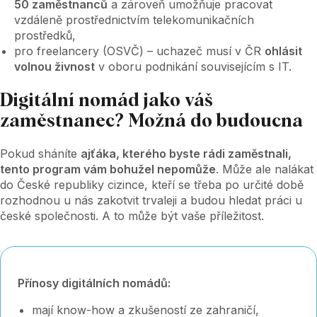
50 zaměstnanců
a zároveň umožňuje pracovat
vzdáleně prostřednictvím telekomunikačních
prostředků,
pro freelancery (OSVČ) – uchazeč musí v ČR
ohlásit
volnou živnost
v oboru podnikání souvisejícím s IT.
Digitální nomád jako váš
zaměstnanec? Možná do budoucna
Pokud sháníte
ajťáka, kterého byste rádi zaměstnali,
tento program vám bohužel nepomůže
. Může ale nalákat
do České republiky cizince, kteří se třeba po určité době
rozhodnou u nás zakotvit trvaleji a budou hledat práci u
české společnosti. A to může být vaše příležitost.
Přínosy digitálních nomádů:
mají know-how a zkušeností ze zahraničí,