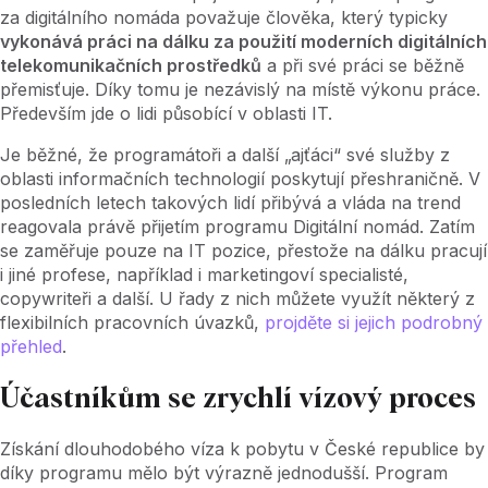
za digitálního nomáda považuje člověka, který typicky
vykonává práci na dálku za použití moderních digitálních
telekomunikačních prostředků
a při své práci se běžně
přemisťuje. Díky tomu je nezávislý na místě výkonu práce.
Především jde o lidi působící v oblasti IT.
Je běžné, že programátoři a další „ajťáci“ své služby z
oblasti informačních technologií poskytují přeshraničně. V
posledních letech takových lidí přibývá a vláda na trend
reagovala právě přijetím programu Digitální nomád. Zatím
se zaměřuje pouze na IT pozice, přestože na dálku pracují
i jiné profese, například i marketingoví specialisté,
copywriteři a další. U řady z nich můžete využít některý z
flexibilních pracovních úvazků,
projděte si jejich podrobný
přehled
.
Účastníkům se zrychlí vízový proces
Získání dlouhodobého víza k pobytu v České republice by
díky programu mělo být výrazně jednodušší. Program