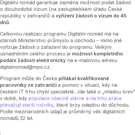
Digitální nomád garantuje zejména možnost podat žádost
o dlouhodobé vízum (na zastupitelském úřadu České
republiky v zahraničí) a
vyřízení žádosti o vízum do 45
dnů
.
Celkovou realizaci programu Digitální nomád má na
starosti Ministerstvo průmyslu a obchodu – mimo jiné
vyřizuje žádosti o zařazení do programu. Velkým
usnadněním celého procesu je
možnost kompletního
podání žádosti elektronicky
na e-mailovou adresu
digitalnomad@mpo.cz.
Program může do Česka
přilákat kvalifikované
pracovníky ze zahraničí
a pomoci v situaci, kdy na
českém IT trhu chybí specialisté. Jde také o „mladou krev“
v době, kdy
populace obecně stárne a na trhu práce
převažují starší ročníky
, které brzy odejdou do důchodu.
Podle mezinárodních údajů je průměrný věk digitálních
nomádů 32 let.