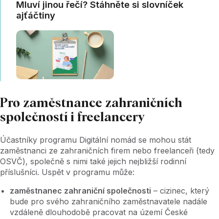
Mluví jinou řečí? Stáhněte si slovníček
ajťáčtiny
Pro zaměstnance zahraničních
společností i freelancery
Účastníky programu Digitální nomád se mohou stát
zaměstnanci ze zahraničních firem nebo freelanceři (tedy
OSVČ), společně s nimi také jejich nejbližší rodinní
příslušníci. Uspět v programu může:
zaměstnanec zahraniční společnosti
– cizinec, který
bude pro svého zahraničního zaměstnavatele nadále
vzdáleně dlouhodobě pracovat na území České