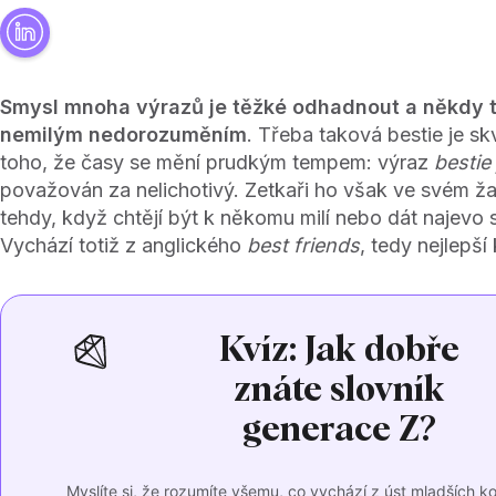
Smysl mnoha výrazů je těžké odhadnout a někdy 
nemilým nedorozuměním
. Třeba taková bestie je s
toho, že časy se mění prudkým tempem: výraz
bestie
považován za nelichotivý. Zetkaři ho však ve svém ža
tehdy, když chtějí být k někomu milí nebo dát najevo 
Vychází totiž z anglického
best friends
, tedy nejlepš
Kvíz: Jak dobře
znáte slovník
generace Z?
Myslíte si, že rozumíte všemu, co vychází z úst mladších k