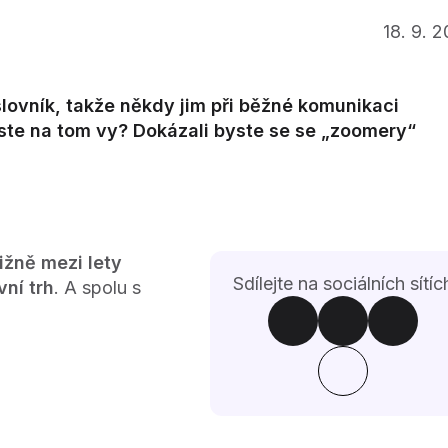
18. 9. 
slovník, takže někdy jim při běžné komunikaci
 jste na tom vy? Dokázali byste se se „zoomery“
ližně mezi lety
Sdílejte na sociálních sítíc
ní trh
. A spolu s
.