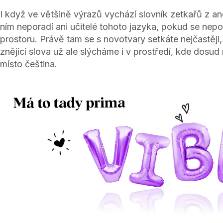
I když ve většině výrazů vychází slovník zetkařů z ang
ním neporadí ani učitelé tohoto jazyka, pokud se nepo
prostoru. Právě tam se s novotvary setkáte nejčastěji
znějící slova už ale slýcháme i v prostředí, kde dosu
místo čeština.