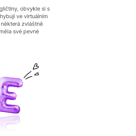
ličtiny, obvykle si s
hybují ve virtuálním
, některá zvláštně
d měla své pevné