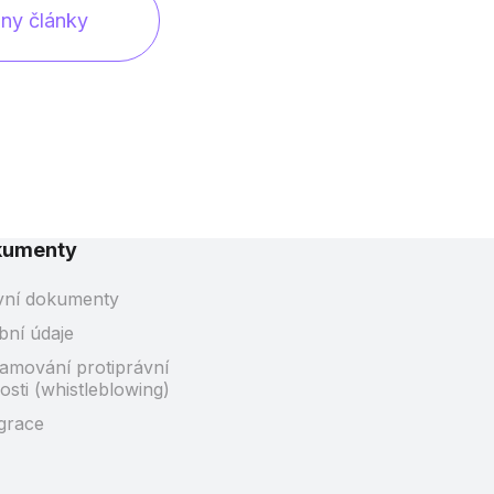
ny články
kumenty
vní dokumenty
bní údaje
amování protiprávní
osti (whistleblowing)
grace