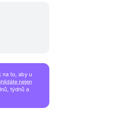
 na to, aby u
hlídáte nejen
nů, týdnů a