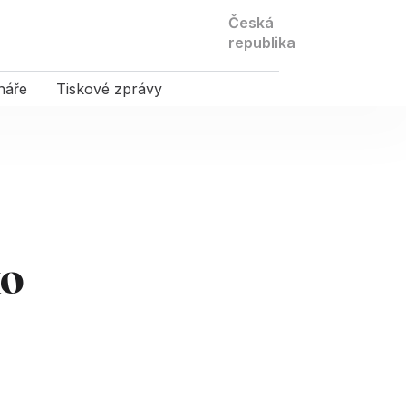
Kontaktujte
Česká
nás
republika
náře
Tiskové zprávy
ko