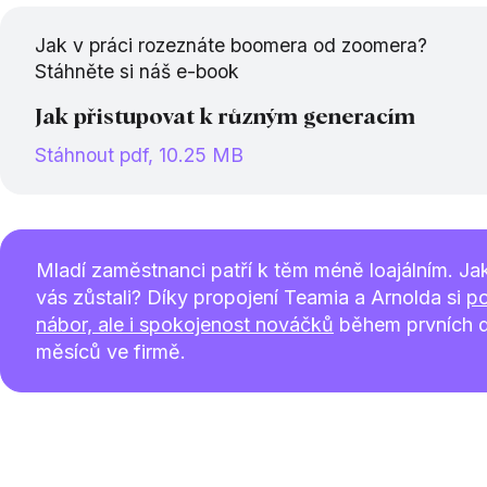
Jak v práci rozeznáte boomera od zoomera?
Stáhněte si náš e-book
Jak přistupovat k různým generacím
Stáhnout pdf, 10.25 MB
Mladí zaměstnanci patří k těm méně loajálním. Jak
vás zůstali? Díky propojení Teamia a Arnolda si
po
nábor, ale i spokojenost nováčků
během prvních d
měsíců ve firmě.