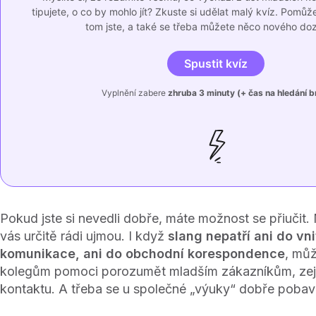
tipujete, o co by mohlo jít? Zkuste si udělat malý kvíz. Pomůže
tom jste, a také se třeba můžete něco nového do
Spustit kvíz
Vyplnění zabere
zhruba 3 minuty (+ čas na hledání br
Pokud jste si nevedli dobře, máte možnost se přiučit.
vás určitě rádi ujmou. I když
slang nepatří ani do vni
komunikace, ani do obchodní korespondence
, můž
kolegům pomoci porozumět mladším zákazníkům, zej
kontaktu. A třeba se u společné „výuky“ dobře pobav