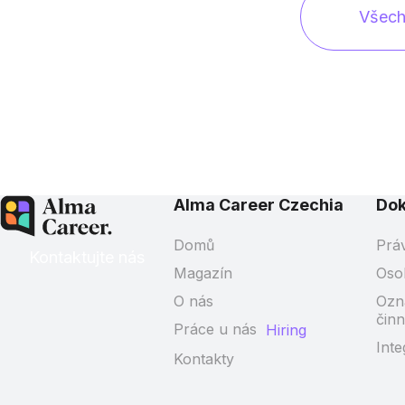
Všech
Alma Career Czechia
Do
Domů
Prá
Kontaktujte nás
Magazín
Oso
O nás
Ozn
činn
Práce u nás
Hiring
Inte
Kontakty