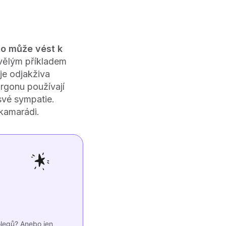
to může vést k
kvělým příkladem
je odjakživa
rgonu používají
své sympatie.
í kamarádi.
olegů? Anebo jen