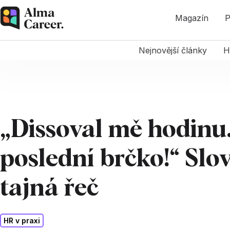
Magazín
P
Nejnovější články
H
„Dissoval mě hodinu.
poslední brčko!“ Slo
tajná řeč
HR v praxi