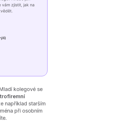
 vám zjistit, jak na
zvědět.
ýlí)
 Mladí kolegové se
trofiremní
e například starším
ména při osobním
íte.