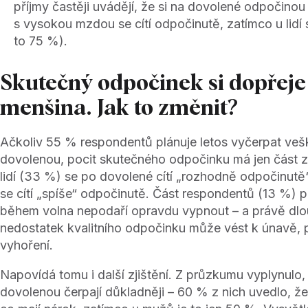
příjmy častěji uvádějí, že si na dovolené odpočino
s vysokou mzdou se cítí odpočinutě, zatímco u lidí
to 75 %).
Skutečný odpočinek si dopřeje
menšina. Jak to změnit?
Ačkoliv 55 % respondentů plánuje letos vyčerpat ve
dovolenou, pocit skutečného odpočinku má jen část z 
lidí (33 %) se po dovolené cítí „rozhodně odpočinutě
se cítí „spíše“ odpočinutě. Část respondentů (13 %) p
během volna nepodaří opravdu vypnout – a právě dl
nedostatek kvalitního odpočinku může vést k únavě, 
vyhoření.
Napovídá tomu i další zjištění. Z průzkumu vyplynulo,
dovolenou čerpají důkladněji – 60 % z nich uvedlo, že