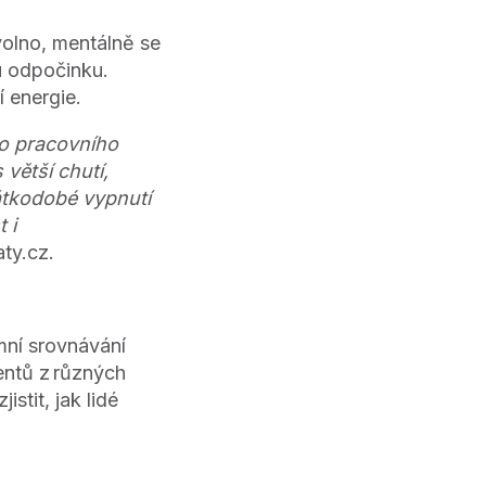
volno, mentálně se
u odpočinku.
í energie.
ho pracovního
 větší chutí,
átkodobé vypnutí
 i
ty.cz.
mní srovnávání
entů z různých
stit, jak lidé