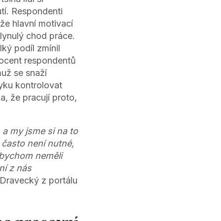
utí. Respondenti
že hlavní motivací
lynulý chod práce.
lký podíl zmínil
rocent respondentů
muž se snaží
vyku kontrolovat
, že pracují proto,
 a my jsme si na to
 často není nutné,
abychom neměli
ní z nás
Dravecký z portálu