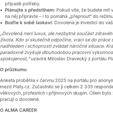
případě potřeby.
Plánujte s předstihem:
Pokud víte, že budete mít 
na něj připravte – i to pomáhá „přepnout“ do režim
Buďte k sobě laskaví:
Dovolená je investicí do vaš
„Dovolená není luxus, ale nezbytná součást zdravé
života. Kdo si skutečně odpočine, vrací se do práce s
nadhledem i schopností zvládat náročné situace. Kr
paradoxně zvyšuje dlouhodobou pracovní výkonnost
spokojenost,“
uzavírá Miroslav Dravecký z portálu Pla
O průzkumu
Anketa proběhla v červnu 2025 na portálu pro anony
mezd Platy.cz. Zúčastnilo se jí celkem 2 335 respond
věkových, profesních i příjmových skupin. Cílem bylo zji
pracují o dovolené.
O ALMA CAREER