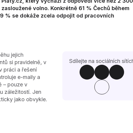
Platy.cz, který vychází z odpovědí více než 2 300
 na zasloužené volno. Konkrétně 61 % Čechů během
9 % se dokáže zcela odpojit od pracovních
hu jejich
Sdílejte na sociálních sítíc
tů si pravidelně, v
 práci a řešení
roluje e-maily a
ě – pouze v
 záležitostí. Jen
ticky jako obvykle.