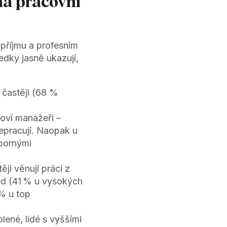
 na pracovní
 příjmu a profesním
dky jasně ukazují,
 častěji (68 %
oví manažeři –
epracují. Naopak u
dbornými
ji věnují práci z
hled (41 % u vysokých
 % u top
ené, lidé s vyššími