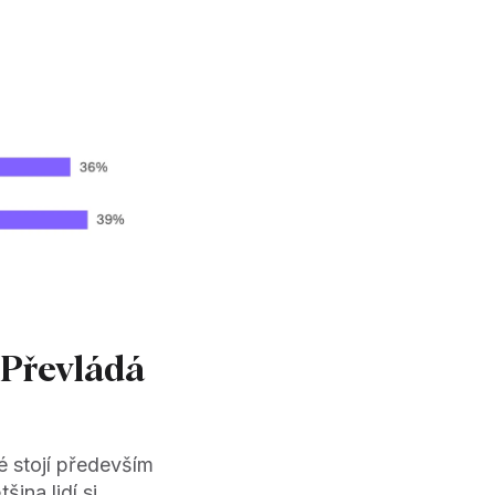
 Převládá
é stojí především
ina lidí si