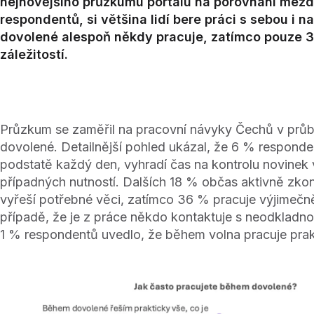
nejnovějšího průzkumu portálu na porovnání mezd 
respondentů, si většina lidí bere práci s sebou i
dovolené alespoň někdy pracuje, zatímco pouze 3
záležitostí.
Průzkum se zaměřil na pracovní návyky Čechů v průbě
dovolené. Detailnější pohled ukázal, že 6 % responden
podstatě každý den, vyhradí čas na kontrolu novinek v
případných nutností. Dalších 18 % občas aktivně zkont
vyřeší potřebné věci, zatímco 36 % pracuje výjimečn
případě, že je z práce někdo kontaktuje s neodkladnou
1 % respondentů uvedlo, že během volna pracuje prak