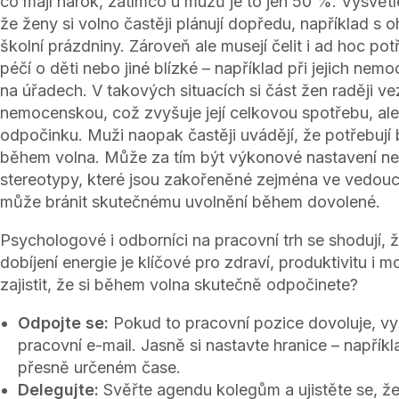
co mají nárok, zatímco u mužů je to jen 50 %. Vysvět
že ženy si volno častěji plánují dopředu, například s 
školní prázdniny. Zároveň ale musejí čelit i ad hoc p
péčí o děti nebo jiné blízké – například při jejich nem
na úřadech. V takových situacích si část žen raději 
nemocenskou, což zvyšuje její celkovou spotřebu, ale
odpočinku. Muži naopak častěji uvádějí, že potřebují b
během volna. Může za tím být výkonové nastavení n
stereotypy, které jsou zakořeněné zejména ve vedoucí
může bránit skutečnému uvolnění během dovolené.
Psychologové i odborníci na pracovní trh se shodují, 
dobíjení energie je klíčové pro zdraví, produktivitu i mo
zajistit, že si během volna skutečně odpočinete?
Odpojte se:
Pokud to pracovní pozice dovoluje, vy
pracovní e-mail. Jasně si nastavte hranice – napřík
přesně určeném čase.
Delegujte:
Svěřte agendu kolegům a ujistěte se, že