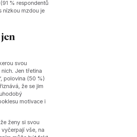
u (91 % respondentů
 s nízkou mzdou je
 jen
škerou svou
nich. Jen třetina
“, polovina (50 %)
řiznává, že se jim
ouhodobý
poklesu motivace i
 že ženy si svou
 vyčerpají vše, na