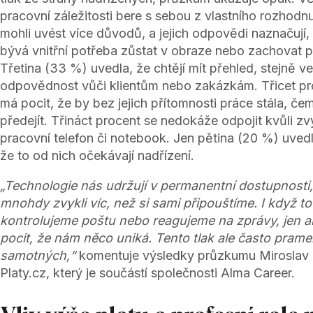
pracovní záležitosti bere s sebou z vlastního rozhodn
mohli uvést více důvodů, a jejich odpovědi naznačují, 
bývá vnitřní potřeba zůstat v obraze nebo zachovat p
Třetina (33 %) uvedla, že chtějí mít přehled, stejně ve
odpovědnost vůči klientům nebo zakázkám. Třicet p
má pocit, že by bez jejich přítomnosti práce stála, če
předejít. Třináct procent se nedokáže odpojit kvůli z
pracovní telefon či notebook. Jen pětina (20 %) uvedla
že to od nich očekávají nadřízení.
„Technologie nás udržují v permanentní dostupnosti,
mnohdy zvykli víc, než si sami připouštíme. I když to
kontrolujeme poštu nebo reagujeme na zprávy, jen 
pocit, že nám něco uniká. Tento tlak ale často prame
samotných,“
komentuje výsledky průzkumu Miroslav 
Platy.cz, který je součástí společnosti Alma Career.