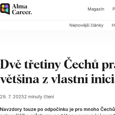
Magazín
P
Nejnovější články
H
Dvě třetiny Čechů pr
většina z vlastní inic
29. 7. 2025
2
minuty čtení
Navzdory touze po odpočinku je pro mnoho Čechů