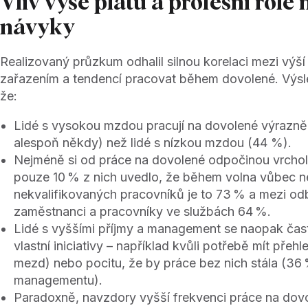
Vliv výše platu a profesní role
návyky
Realizovaný průzkum odhalil silnou korelaci mezi výší
zařazením a tendencí pracovat během dovolené. Výsle
že:
Lidé s vysokou mzdou pracují na dovolené výrazně
alespoň někdy) než lidé s nízkou mzdou (44 %).
Nejméně si od práce na dovolené odpočinou vrchol
pouze 10 % z nich uvedlo, že během volna vůbec n
nekvalifikovaných pracovníků je to 73 % a mezi o
zaměstnanci a pracovníky ve službách 64 %.
Lidé s vyššími příjmy a management se naopak častě
vlastní iniciativy – například kvůli potřebě mít pře
mezd) nebo pocitu, že by práce bez nich stála (36
managementu).
Paradoxně, navzdory vyšší frekvenci práce na dovol