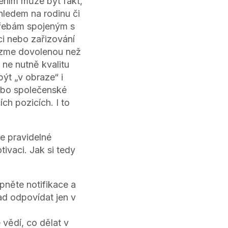
lením může být fakt,
ohledem na rodinu či
otřebám spojeným s
oci nebo zařizování
vezme dovolenou než
 ne nutně kvalitu
ýt „v obraze“ i
ebo společenské
ch pozicích. I to
že pravidelné
tivaci. Jak si tedy
pněte notifikace a
lad odpovídat jen v
 vědí, co dělat v