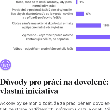
Důvody pro práci na dovolené:
vlastní iniciativa
Ačkoliv by se mohlo zdát, že za prací během dovolen
tlak ze strany nadřízených, průzkum ukazuje opak. Větš